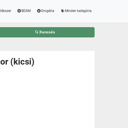
tékszer
BDSM
Drogéria
Minden kategória
Keresés
or (kicsi)