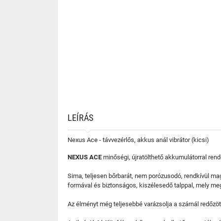
LEÍRÁS
Nexus Ace - távvezérlős, akkus anál vibrátor (kicsi)
NEXUS ACE
minőségi, újratölthető akkumulátorral rende
Sima, teljesen bőrbarát, nem porózusodó, rendkívül ma
formával és biztonságos, kiszélesedő talppal, mely me
Az élményt még teljesebbé varázsolja a szárnál redőzött 