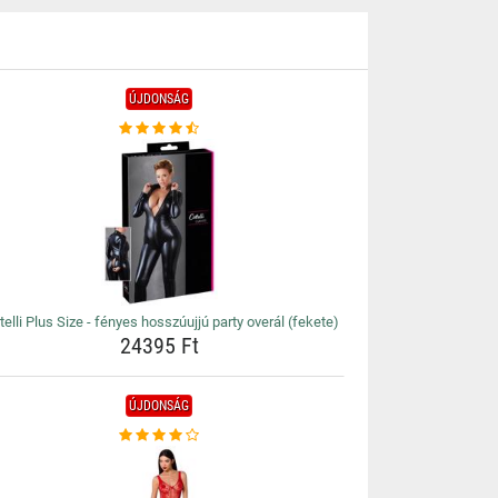
ÚJDONSÁG
telli Plus Size - fényes hosszúujjú party overál (fekete)
24395 Ft
ÚJDONSÁG