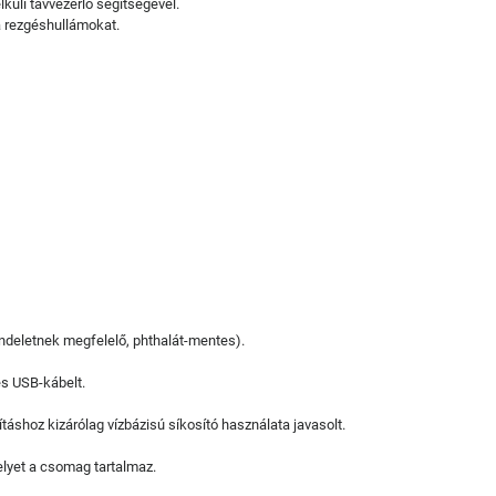
küli távvezérlő segítségével.
 a rezgéshullámokat.
ndeletnek megfelelő, phthalát-mentes).
s USB-kábelt.
sításhoz kizárólag vízbázisú síkosító használata javasolt.
lyet a csomag tartalmaz.