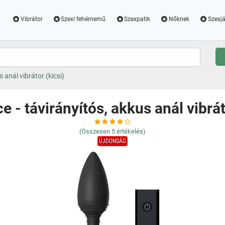
Vibrátor
Szexi fehérnemű
Szexpatik
Nőknek
Szexjá
 anál vibrátor (kicsi)
 - távirányítós, akkus anál vibrát
(Összesen
5
értékelés)
ÚJDONSÁG