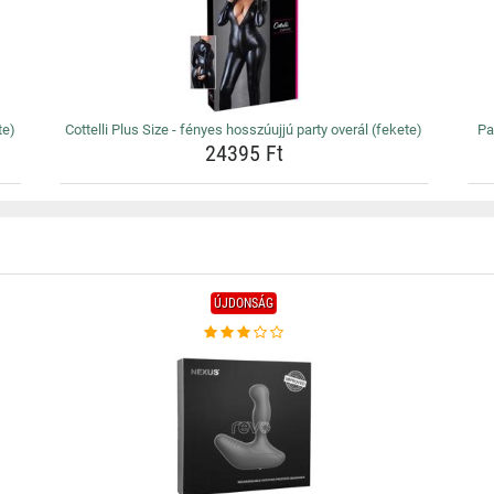
te)
Cottelli Plus Size - fényes hosszúujjú party overál (fekete)
Pa
24395 Ft
ÚJDONSÁG