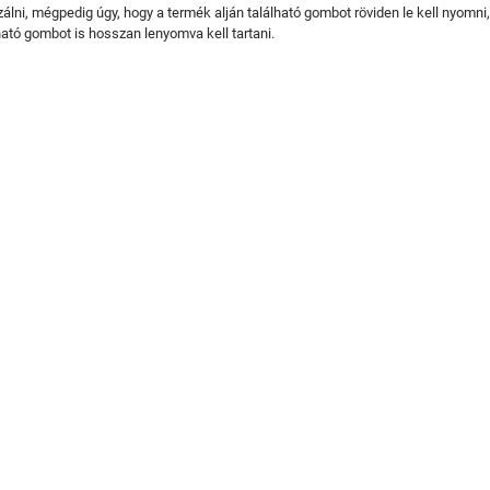
zálni, mégpedig úgy, hogy a termék alján található gombot röviden le kell nyomni,
ható gombot is hosszan lenyomva kell tartani.