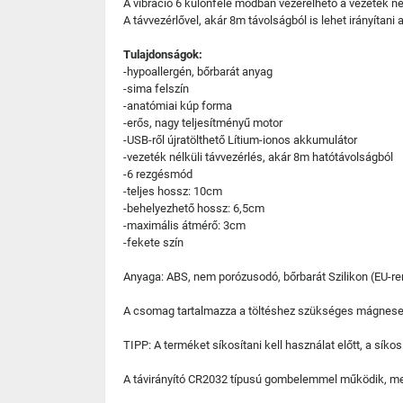
A vibráció 6 különféle módban vezérelhető a vezeték nél
A távvezérlővel, akár 8m távolságból is lehet irányítani
Tulajdonságok:
-hypoallergén, bőrbarát anyag
-sima felszín
-anatómiai kúp forma
-erős, nagy teljesítményű motor
-USB-ről újratölthető Lítium-ionos akkumulátor
-vezeték nélküli távvezérlés, akár 8m hatótávolságból
-6 rezgésmód
-teljes hossz: 10cm
-behelyezhető hossz: 6,5cm
-maximális átmérő: 3cm
-fekete szín
Anyaga: ABS, nem porózusodó, bőrbarát Szilikon (EU-re
A csomag tartalmazza a töltéshez szükséges mágnese
TIPP: A terméket síkosítani kell használat előtt, a síko
A távirányító CR2032 típusú gombelemmel működik, me