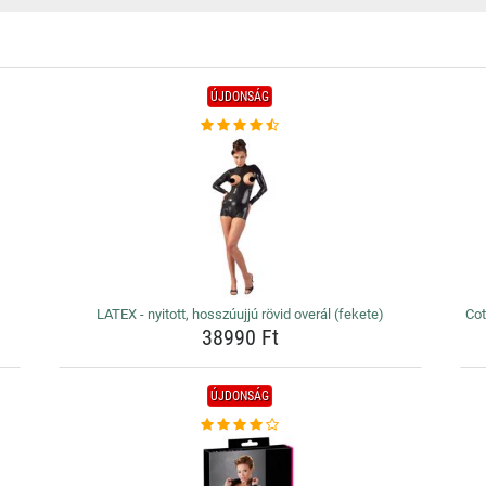
ÚJDONSÁG
LATEX - nyitott, hosszúujjú rövid overál (fekete)
Cot
38990 Ft
ÚJDONSÁG