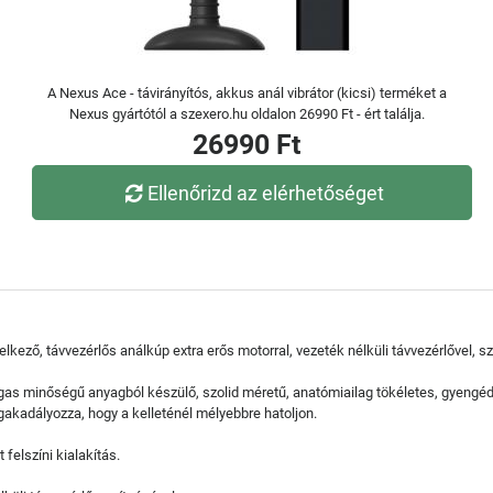
A Nexus Ace - távirányítós, akkus anál vibrátor (kicsi) terméket a
Nexus gyártótól a szexero.hu oldalon 26990 Ft - ért találja.
26990 Ft
Ellenőrizd az elérhetőséget
lkező, távvezérlős análkúp extra erős motorral, vezeték nélküli távvezérlővel, s
gas minőségű anyagból készülő, szolid méretű, anatómiailag tökéletes, gyengéd
gakadályozza, hogy a kelleténél mélyebbre hatoljon.
felszíni kialakítás.