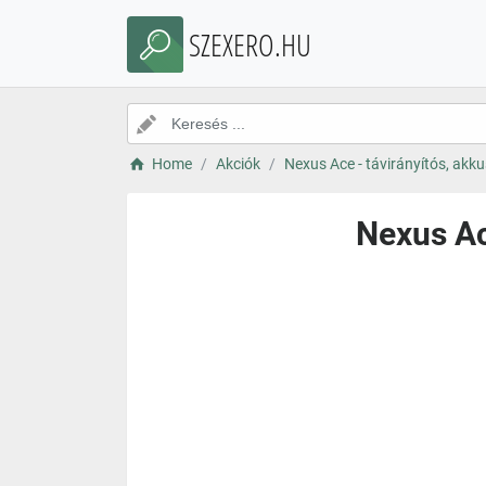
SZEXERO.HU
Home
Akciók
Nexus Ace - távirányítós, akkus
Nexus Ace