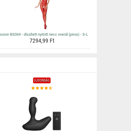
ssion BS069 - díszített nyitott necc overál (piros) - S-L
7294,99 Ft
ÚJDONSÁG