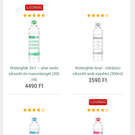
ÚJDONSÁG
Waterglide 2in1 – aloe verás
Waterglide Anal - vízbázisú
síkosító és masszázsgél (300
síkosító anál szexhez (300ml)
3590 Ft
ml)
4490 Ft
ÚJDONSÁG