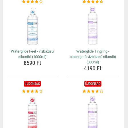
Waterglide Feel - vízbázisú
Waterglide Tingling -
síkosító (1000ml)
bizsergető vízbázisú síkosító
8590 Ft
(300ml)
4190 Ft
ÚJDONSÁG
ÚJDONSÁG