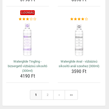
ÚJDONSÁG
Waterglide Tingling -
Waterglide Anal - vízbázisú
bizsergető vízbázisú síkosító
síkosító anál szexhez (300ml)
3590 Ft
(300ml)
4190 Ft
1
2
»
»»