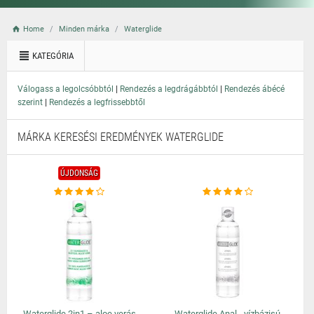
Home
Minden márka
Waterglide
KATEGÓRIA
|
|
Válogass a legolcsóbbtól
Rendezés a legdrágábbtól
Rendezés ábécé
|
szerint
Rendezés a legfrissebbtől
MÁRKA KERESÉSI EREDMÉNYEK WATERGLIDE
ÚJDONSÁG
Waterglide 2in1 – aloe verás
Waterglide Anal - vízbázisú