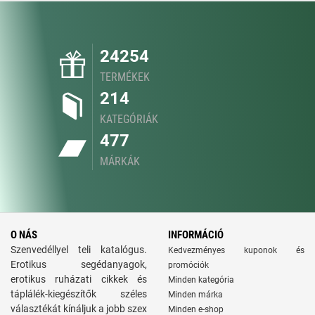
24254
TERMÉKEK
214
KATEGÓRIÁK
477
MÁRKÁK
O NÁS
INFORMÁCIÓ
Szenvedéllyel teli katalógus.
Kedvezményes kuponok és
Erotikus segédanyagok,
promóciók
erotikus ruházati cikkek és
Minden kategória
táplálék-kiegészítők széles
Minden márka
választékát kínáljuk a jobb szex
Minden e-shop