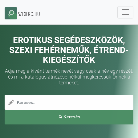
SZEXERO.HU
EROTIKUS SEGÉDESZKÖZÖK,
SZEXI FEHÉRNEMŰK, ÉTREND-
KIEGÉSZÍTŐK
Adja meg a kívánt termék nevét vagy csak a név egy részét,
és mi a katalógus átnézése nélkül megkeressük Önnek a
terméket.
Keresés