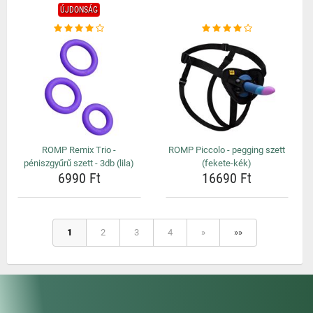
ÚJDONSÁG
ROMP Remix Trio -
ROMP Piccolo - pegging szett
péniszgyűrű szett - 3db (lila)
(fekete-kék)
6990 Ft
16690 Ft
1
2
3
4
»
»»