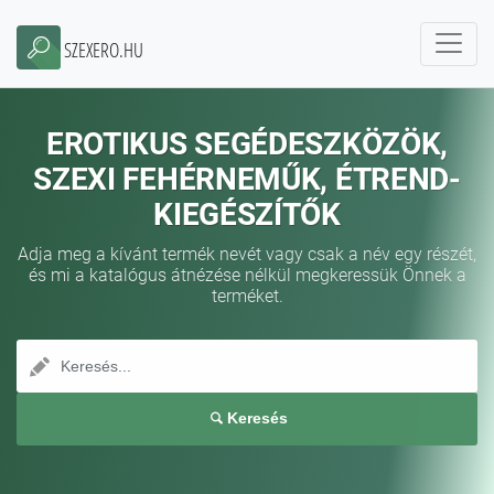
SZEXERO.HU
EROTIKUS SEGÉDESZKÖZÖK,
SZEXI FEHÉRNEMŰK, ÉTREND-
KIEGÉSZÍTŐK
Adja meg a kívánt termék nevét vagy csak a név egy részét,
és mi a katalógus átnézése nélkül megkeressük Önnek a
terméket.
Keresés