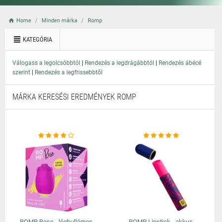
Home
Minden márka
Romp
KATEGÓRIA
|
|
Válogass a legolcsóbbtól
Rendezés a legdrágábbtól
Rendezés ábécé
|
szerint
Rendezés a legfrissebbtől
MÁRKA KERESÉSI EREDMÉNYEK ROMP
ROMP Rose - léghullámos
ROMP Lipstick - akkus