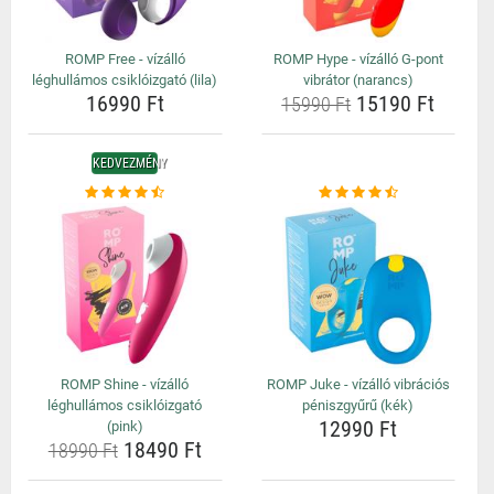
ROMP Free - vízálló
ROMP Hype - vízálló G-pont
léghullámos csiklóizgató (lila)
vibrátor (narancs)
16990 Ft
15190 Ft
15990 Ft
KEDVEZMÉNY
ROMP Shine - vízálló
ROMP Juke - vízálló vibrációs
léghullámos csiklóizgató
péniszgyűrű (kék)
12990 Ft
(pink)
18490 Ft
18990 Ft