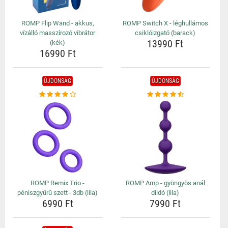
ROMP Flip Wand - akkus,
ROMP Switch X - léghullámos
vízálló masszírozó vibrátor
csiklóizgató (barack)
13990 Ft
(kék)
16990 Ft
ÚJDONSÁG
ÚJDONSÁG
ROMP Remix Trio -
ROMP Amp - gyöngyös anál
péniszgyűrű szett - 3db (lila)
dildó (lila)
6990 Ft
7990 Ft