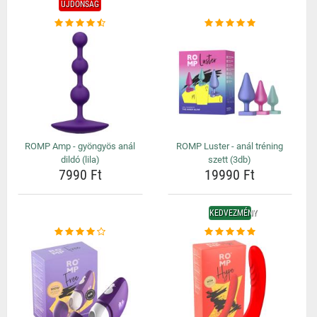
ÚJDONSÁG
ROMP Amp - gyöngyös anál
ROMP Luster - anál tréning
dildó (lila)
szett (3db)
7990 Ft
19990 Ft
KEDVEZMÉNY