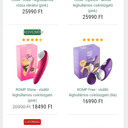
rózsa vibrátor (pink)
léghullámos csiklóizgató
25990 Ft
(pink)
25990 Ft
KEDVEZMÉNY
ROMP Shine - vízálló
ROMP Free - vízálló
léghullámos csiklóizgató
léghullámos csiklóizgató (lila)
16990 Ft
(pink)
18490 Ft
20990 Ft
ÚJDONSÁG