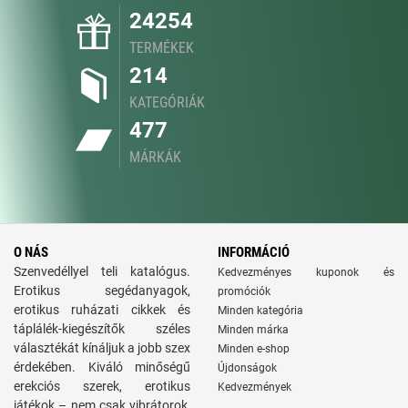
24254
TERMÉKEK
214
KATEGÓRIÁK
477
MÁRKÁK
O NÁS
INFORMÁCIÓ
Szenvedéllyel teli katalógus.
Kedvezményes kuponok és
Erotikus segédanyagok,
promóciók
erotikus ruházati cikkek és
Minden kategória
táplálék-kiegészítők széles
Minden márka
választékát kínáljuk a jobb szex
Minden e-shop
érdekében. Kiváló minőségű
Újdonságok
erekciós szerek, erotikus
Kedvezmények
játékok – nem csak vibrátorok,