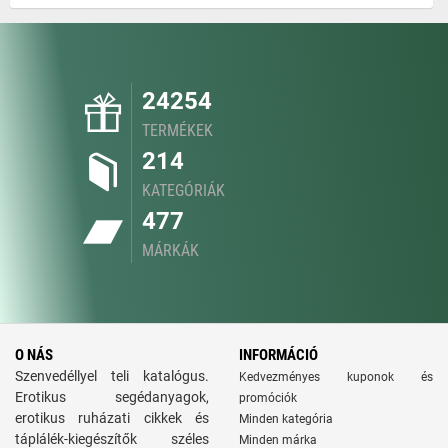
24254
TERMÉKEK
214
KATEGÓRIÁK
477
MÁRKÁK
O NÁS
INFORMÁCIÓ
Szenvedéllyel teli katalógus.
Kedvezményes kuponok és
Erotikus segédanyagok,
promóciók
erotikus ruházati cikkek és
Minden kategória
táplálék-kiegészítők széles
Minden márka