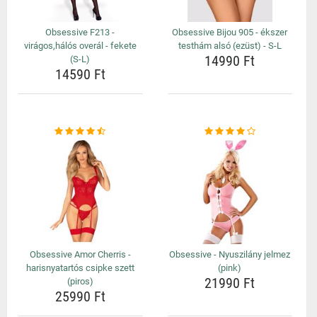
Obsessive F213 -
Obsessive Bijou 905 - ékszer
virágos,hálós overál - fekete
testhám alsó (ezüst) - S-L
14990 Ft
(S-L)
14590 Ft
Obsessive Amor Cherris -
Obsessive - Nyuszilány jelmez
harisnyatartós csipke szett
(pink)
21990 Ft
(piros)
25990 Ft