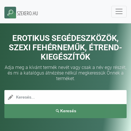
SZEXERO.HU
EROTIKUS SEGÉDESZKÖZÖK,
SZEXI FEHÉRNEMŰK, ÉTREND-
KIEGÉSZÍTŐK
Adja meg a kívánt termék nevét vagy csak a név egy részét,
és mi a katalógus átnézése nélkül megkeressük Önnek a
terméket.
Keresés