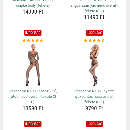
csipke body (fekete)
angyalszárnyas necc overál -
14990 Ft
fekete (S-L)
11490 Ft
ÚJDONSÁG
ÚJDONSÁG
Obsessive N109 - hosszúujjú,
Obsessive N106 - nyitott,
nyitott necc overál - fekete (S-
nyakpántos necc overál -
L)
fekete (S-L)
13590 Ft
9790 Ft
ÚJDONSÁG
ÚJDONSÁG