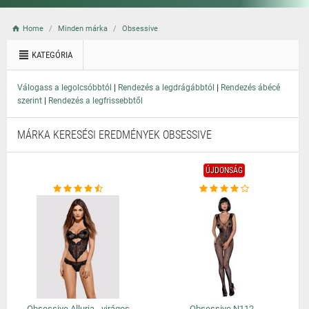
Home
Minden márka
Obsessive
KATEGÓRIA
|
|
Válogass a legolcsóbbtól
Rendezés a legdrágábbtól
Rendezés ábécé
|
szerint
Rendezés a legfrissebbtől
MÁRKA KERESÉSI EREDMÉNYEK OBSESSIVE
ÚJDONSÁG
Obsessive Alluria - virágos
Obsessive N112 -