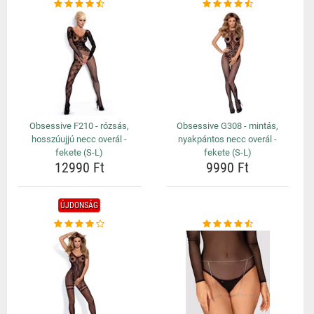
Obsessive F210 - rózsás,
Obsessive G308 - mintás,
hosszúujjú necc overál -
nyakpántos necc overál -
fekete (S-L)
fekete (S-L)
12990 Ft
9990 Ft
ÚJDONSÁG