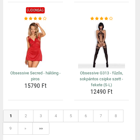
ÚJDONSÁG
Obsessive Secred - hálóing -
Obsessive G313 - fűzős,
piros
sokpántos csipke szett -
15790 Ft
fekete (S-L)
12490 Ft
1
2
3
4
5
6
7
8
9
»
»»