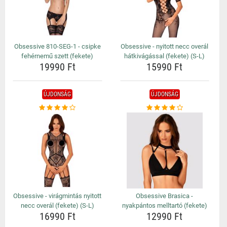
Obsessive 810-SEG-1 - csipke
Obsessive - nyitott necc overál
fehérnemű szett (fekete)
hátkivágással (fekete) (S-L)
19990 Ft
15990 Ft
ÚJDONSÁG
ÚJDONSÁG
Obsessive - virágmintás nyitott
Obsessive Brasica -
necc overál (fekete) (S-L)
nyakpántos melltartó (fekete)
16990 Ft
12990 Ft