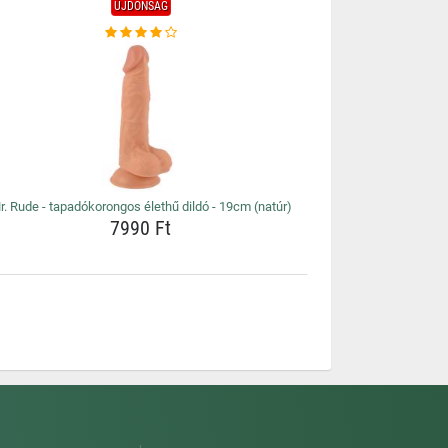
ÚJDONSÁG
r. Rude - tapadókorongos élethű dildó - 19cm (natúr)
7990 Ft