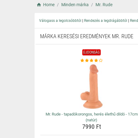
Home
Minden márka
Mr. Rude
|
|
Válogass a legolcsóbbtól
Rendezés a legdrágábbtól
Rend
MÁRKA KERESÉSI EREDMÉNYEK MR. RUDE
ÚJDONSÁG
Mr. Rude - tapadókorongos, herés élethű dildó - 17cm
(natúr)
7990 Ft