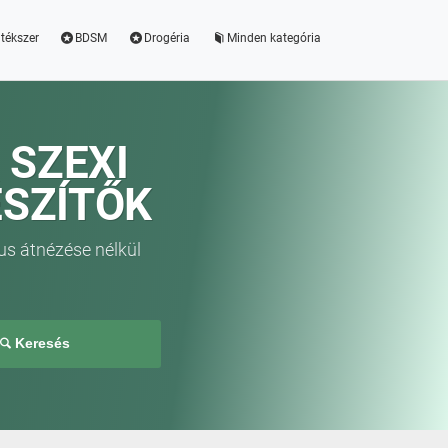
tékszer
BDSM
Drogéria
Minden kategória
 SZEXI
ÉSZÍTŐK
us átnézése nélkül
Keresés