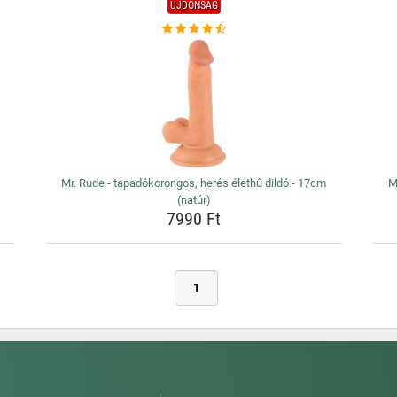
ÚJDONSÁG
Mr. Rude - tapadókorongos, herés élethű dildó - 17cm
M
(natúr)
7990 Ft
1