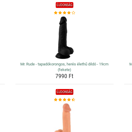
ÚJDONSÁG
Mr. Rude - tapadókorongos, herés élethű dildó - 19cm
M
(fekete)
7990 Ft
ÚJDONSÁG