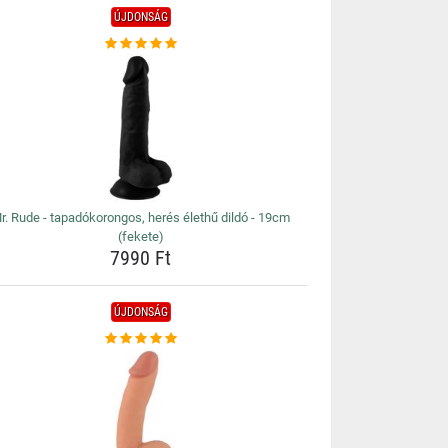
ÚJDONSÁG
r. Rude - tapadókorongos, herés élethű dildó - 19cm
(fekete)
7990 Ft
ÚJDONSÁG