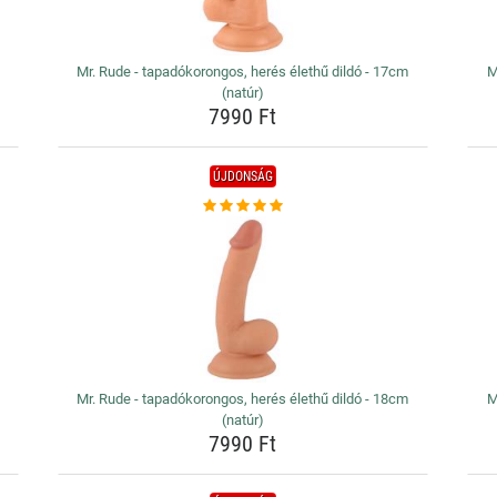
Mr. Rude - tapadókorongos, herés élethű dildó - 17cm
M
(natúr)
7990 Ft
ÚJDONSÁG
)
Mr. Rude - tapadókorongos, herés élethű dildó - 18cm
M
(natúr)
7990 Ft