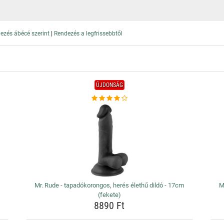
|
ezés ábécé szerint
Rendezés a legfrissebbtől
ÚJDONSÁG
Mr. Rude - tapadókorongos, herés élethű dildó - 17cm
M
(fekete)
8890 Ft