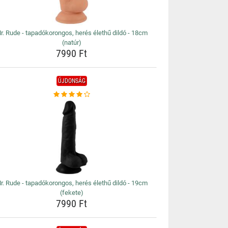
r. Rude - tapadókorongos, herés élethű dildó - 18cm
(natúr)
7990 Ft
ÚJDONSÁG
r. Rude - tapadókorongos, herés élethű dildó - 19cm
(fekete)
7990 Ft