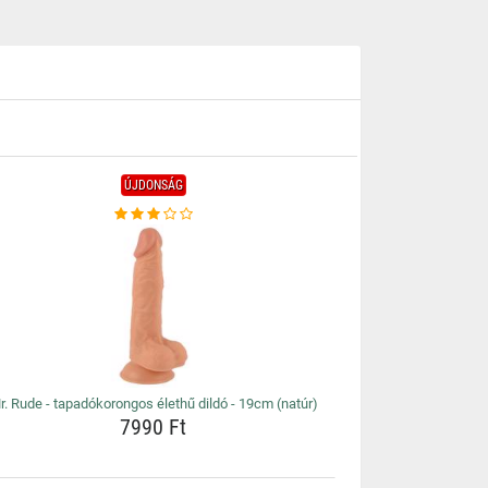
ÚJDONSÁG
r. Rude - tapadókorongos élethű dildó - 19cm (natúr)
7990 Ft