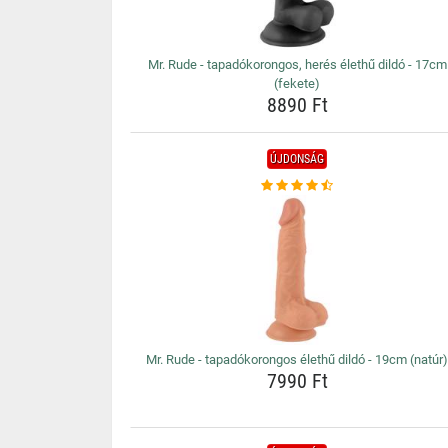
Mr. Rude - tapadókorongos, herés élethű dildó - 17cm
(fekete)
8890 Ft
ÚJDONSÁG
Mr. Rude - tapadókorongos élethű dildó - 19cm (natúr
7990 Ft