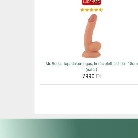
ÚJDONSÁG
Mr. Rude - tapadókorongos, herés élethű dildó - 18cm
(natúr)
7990 Ft