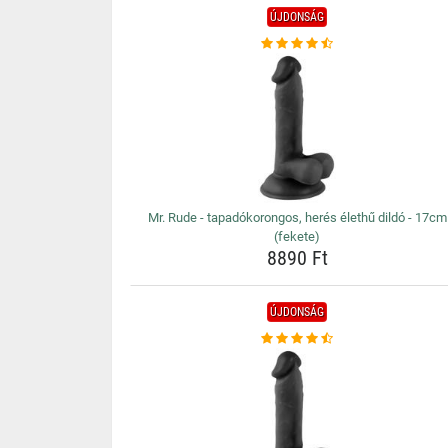
ÚJDONSÁG
Mr. Rude - tapadókorongos, herés élethű dildó - 17cm
(fekete)
8890 Ft
ÚJDONSÁG