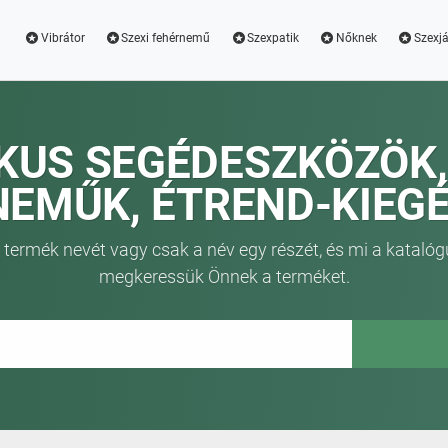
Vibrátor
Szexi fehérnemű
Szexpatik
Nőknek
Szexjá
KUS SEGÉDESZKÖZÖK,
EMŰK, ÉTREND-KIEG
 termék nevét vagy csak a név egy részét, és mi a katalóg
megkeressük Önnek a terméket.