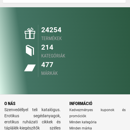
24254
TERMÉKEK
214
KATEGÓRIÁK
477
MÁRKÁK
O NÁS
INFORMÁCIÓ
Szenvedéllyel teli katalógus.
Kedvezményes kuponok és
Erotikus segédanyagok,
promóciók
erotikus ruházati cikkek és
Minden kategória
táplálék-kiegészítők széles
Minden márka