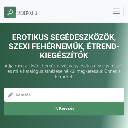
SZEXERO.HU
EROTIKUS SEGÉDESZKÖZÖK,
SZEXI FEHÉRNEMŰK, ÉTREND-
KIEGÉSZÍTŐK
Adja meg a kívánt termék nevét vagy csak a név egy részét,
és mi a katalógus átnézése nélkül megkeressük Önnek a
terméket.
Keresés