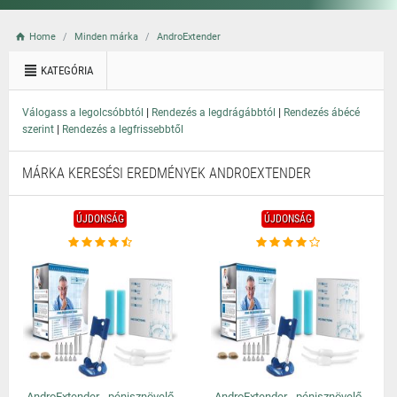
Home
Minden márka
AndroExtender
KATEGÓRIA
|
|
Válogass a legolcsóbbtól
Rendezés a legdrágábbtól
Rendezés ábécé
|
szerint
Rendezés a legfrissebbtől
MÁRKA KERESÉSI EREDMÉNYEK ANDROEXTENDER
ÚJDONSÁG
ÚJDONSÁG
AndroExtender - pénisznövelő
AndroExtender - pénisznövelő