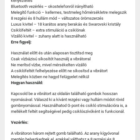
kényeztetés
Bluetooth vezérlés – okostelefonról irányítható
Melegítő funkció – kellemes, testmeleg hőmérsékletre melegszik
8 rezgési és 8 hullám mód – változatos örömszerzés
Luxus kivitel – 18 karátos arany berakás és Swarovski kristály
Csiklófeltét – extra stimuláció a csiklónak
Vízálló kivitel – zuhany alatt is használható
Erre figyelj:
Használat előtt és után alaposan tisztítsd meg
Csak vízbázisú síkosítót használj a vibrátorral
Ne merítsd vízbe, mivel mérsékelten vízálló
A csiklófeltét felhelyezése előtt ne síkosítsd a vibrátort
Melegítés közben ne hagyd felügyelet nélkül
Hogyan használd:
Kapcsold be a vibrátort az oldalán található gombok hosszan
nyomásával. Válaszd ki a kívánt rezgési vagy hullám módot rövid
gombnyomással. Használhatod G-pont és csikló stimulációra is, a
mellékelt feltét segítségével pedig csiklószívóként is funkcionál.
Vezérlés:
A vibrátoron három rejtett gomb található. Az arany kígyóvonal
mentén helyezkednek el, ezekkel válthatsz a 8 rezgési és 8