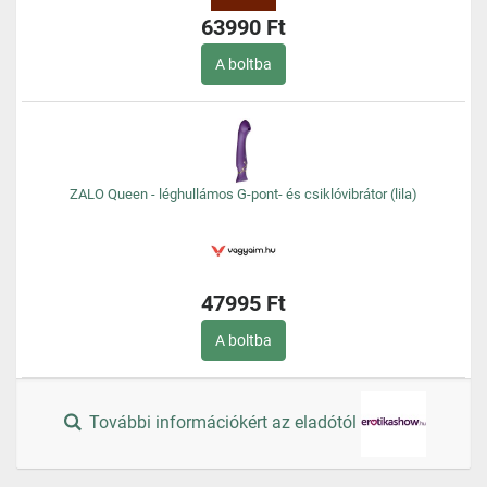
63990 Ft
A boltba
ZALO Queen - léghullámos G-pont- és csiklóvibrátor (lila)
47995 Ft
A boltba
További információkért az eladótól