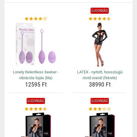
ÚJDONSÁG
Lonely Relentless Seeker -
LATEX - nyitott, hosszúujjú
vibrációs tojás (lila)
rövid overál (fekete)
12595 Ft
38990 Ft
ÚJDONSÁG
ÚJDONSÁG