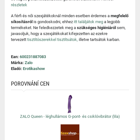
részletek
A férfi és női szexjátékoknál minden esetben érdemes a
megfelelő
síkosításról
is gondoskodni, ehhez
itt találjátok meg
a legjobb
termékeket. Ne feledkezzetek meg a
szükséges higiéniáról
sem,
javasoljuk, hogy a szexjátékokat kifejezetten az ezekre
tervezett
tisztítószerekkel tisztítsátok,
illetve tartsátok karban.
Ean:
600231887083
Márka:
Zalo
Eladó:
Erotikashow
POROVNÁNÍ CEN
ZALO Queen - léghullámos G-pont- és csiklóvibrátor (lila)