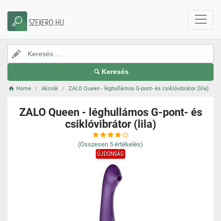
SZEXERO.HU
Keresés
Home
Akciók
ZALO Queen - léghullámos G-pont- és csiklóvibrátor (lila)
ZALO Queen - léghullámos G-pont- és
csiklóvibrátor (lila)
(Összesen
5
értékelés)
ÚJDONSÁG