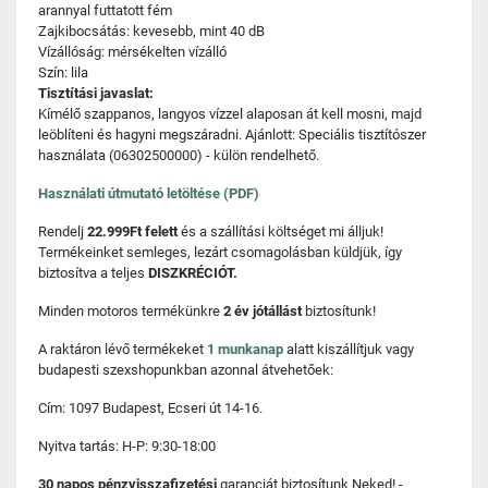
arannyal futtatott fém
Zajkibocsátás: kevesebb, mint 40 dB
Vízállóság: mérsékelten vízálló
Szín: lila
Tisztítási javaslat:
Kímélő szappanos, langyos vízzel alaposan át kell mosni, majd
leöblíteni és hagyni megszáradni. Ajánlott: Speciális tisztítószer
használata (06302500000) - külön rendelhető.
Használati útmutató letöltése (PDF)
Rendelj
22.999Ft felett
és a szállítási költséget mi álljuk!
Termékeinket semleges, lezárt csomagolásban küldjük, így
biztosítva a teljes
DISZKRÉCIÓT.
Minden motoros termékünkre
2 év jótállást
biztosítunk!
A raktáron lévő termékeket
1 munkanap
alatt kiszállítjuk vagy
budapesti szexshopunkban azonnal átvehetőek:
Cím: 1097 Budapest, Ecseri út 14-16.
Nyitva tartás: H-P: 9:30-18:00
30 napos pénzvisszafizetési
garanciát biztosítunk Neked! -