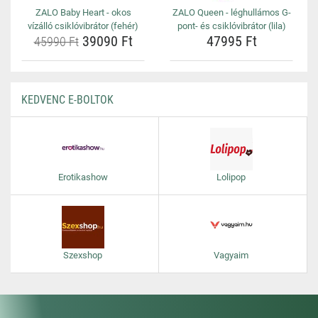
ZALO Baby Heart - okos
ZALO Queen - léghullámos G-
vízálló csiklóvibrátor (fehér)
pont- és csiklóvibrátor (lila)
39090 Ft
47995 Ft
45990 Ft
KEDVENC E-BOLTOK
Erotikashow
Lolipop
Szexshop
Vagyaim