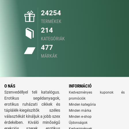
24254
TERMÉKEK
214
KATEGÓRIÁK
477
MÁRKÁK
O NÁS
INFORMÁCIÓ
Szenvedéllyel teli katalógus.
Kedvezményes kuponok és
Erotikus segédanyagok,
promóciók
erotikus ruházati cikkek és
Minden kategória
táplálék-kiegészítők széles
Minden márka
választékát kínáljuk a jobb szex
Minden e-shop
érdekében. Kiváló minőségű
Újdonságok
erekciós szerek, erotikus
Kedvezmények