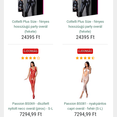
Cottelli Plus Size - fényes
Cottelli Plus Size - fényes
hosszúujjú party overál
hosszúujjú party overál
(fekete)
(fekete)
24395 Ft
24395 Ft
ÚJDONSÁG
ÚJDONSÁG
Passion BS069 - díszített
Passion BS081 - nyakpántos
nyitott necc overál (piros) - S-L
capri overál - fehér (S-L)
7294,99 Ft
7294,99 Ft