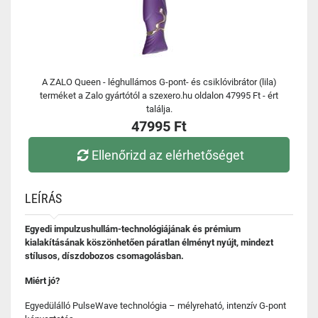
A ZALO Queen - léghullámos G-pont- és csiklóvibrátor (lila)
terméket a Zalo gyártótól a szexero.hu oldalon 47995 Ft - ért
találja.
47995 Ft
Ellenőrizd az elérhetőséget
LEÍRÁS
Egyedi impulzushullám-technológiájának és prémium
kialakításának köszönhetően páratlan élményt nyújt, mindezt
stílusos, díszdobozos csomagolásban.
Miért jó?
Egyedülálló PulseWave technológia – mélyreható, intenzív G-pont