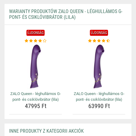
WARIANTY PRODUKTÓW ZALO QUEEN - LÉGHULLÁMOS G-
PONT- ÉS CSIKLÓVIBRÁTOR (LILA)
ÚJDONSÁG
ÚJDONSÁG
ZALO Queen - léghullámos G-
ZALO Queen - léghullámos G-
pont- és csiklóvibrátor (lila)
pont- és csiklóvibrátor (lila)
47995 Ft
63990 Ft
INNE PRODUKTY Z KATEGORII AKCIÓK