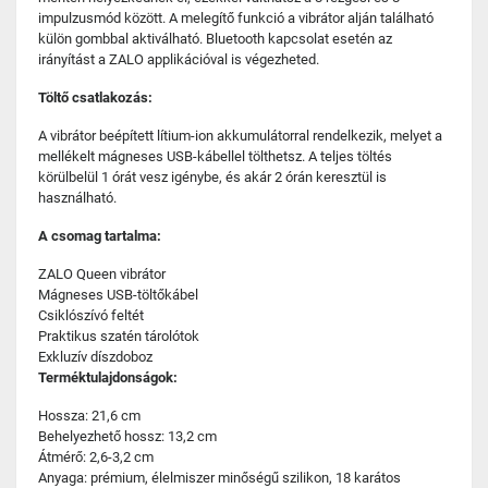
impulzusmód között. A melegítő funkció a vibrátor alján található
külön gombbal aktiválható. Bluetooth kapcsolat esetén az
irányítást a ZALO applikációval is végezheted.
Töltő csatlakozás:
A vibrátor beépített lítium-ion akkumulátorral rendelkezik, melyet a
mellékelt mágneses USB-kábellel tölthetsz. A teljes töltés
körülbelül 1 órát vesz igénybe, és akár 2 órán keresztül is
használható.
A csomag tartalma:
ZALO Queen vibrátor
Mágneses USB-töltőkábel
Csiklószívó feltét
Praktikus szatén tárolótok
Exkluzív díszdoboz
Terméktulajdonságok:
Hossza: 21,6 cm
Behelyezhető hossz: 13,2 cm
Átmérő: 2,6-3,2 cm
Anyaga: prémium, élelmiszer minőségű szilikon, 18 karátos