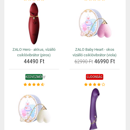
ZALO Hero - akkus, vízálló
ZALO Baby Heart - okos
csiklóvibrátor (piros)
vízálló csiklóvibrátor (viola)
44490 Ft
46990 Ft
62990 Ft
KEDVEZMÉNY
ÚJDONSÁG