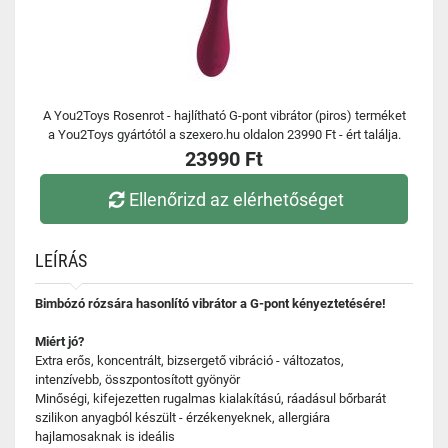
A You2Toys Rosenrot - hajlítható G-pont vibrátor (piros) terméket
a You2Toys gyártótól a szexero.hu oldalon 23990 Ft - ért találja.
23990 Ft
Ellenőrizd az elérhetőséget
LEÍRÁS
Bimbózó rózsára hasonlító vibrátor a G-pont kényeztetésére!
Miért jó?
Extra erős, koncentrált, bizsergető vibráció - változatos,
intenzívebb, összpontosított gyönyör
Minőségi, kifejezetten rugalmas kialakítású, ráadásul bőrbarát
szilikon anyagból készült - érzékenyeknek, allergiára
hajlamosaknak is ideális