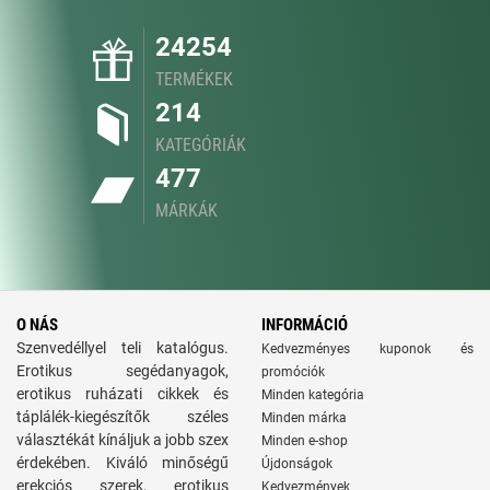
24254
TERMÉKEK
214
KATEGÓRIÁK
477
MÁRKÁK
O NÁS
INFORMÁCIÓ
Szenvedéllyel teli katalógus.
Kedvezményes kuponok és
Erotikus segédanyagok,
promóciók
erotikus ruházati cikkek és
Minden kategória
táplálék-kiegészítők széles
Minden márka
választékát kínáljuk a jobb szex
Minden e-shop
érdekében. Kiváló minőségű
Újdonságok
erekciós szerek, erotikus
Kedvezmények