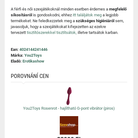
A férfi és női szexjátékoknál minden esetben érdemes a
megfelelő
síkosításról
is gondoskodni, ehhez
itt találjátok meg
a legjobb
termékeket. Ne feledkezzetek meg a
szükséges higiéniáról
sem,
javasoljuk, hogy a szexjátékokat kifejezetten az ezekre
tervezett
tisztítószerekkel tisztítsátok,
illetve tartsátok karban.
Ean:
4024144241446
Márka:
You2Toys
Eladó:
Erotikashow
POROVNÁNÍ CEN
You2Toys Rosenrot - hajlítható G-pont vibrátor (piros)