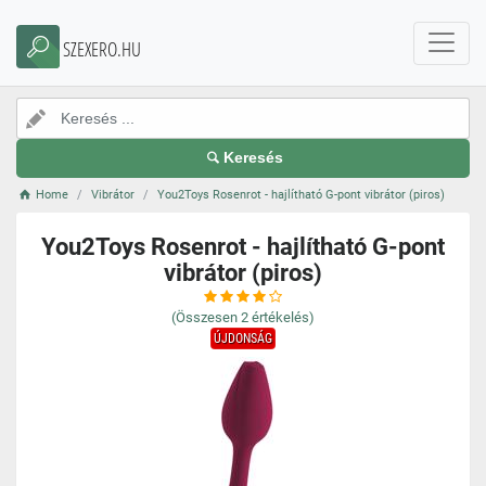
SZEXERO.HU
Keresés
Home
Vibrátor
You2Toys Rosenrot - hajlítható G-pont vibrátor (piros)
You2Toys Rosenrot - hajlítható G-pont
vibrátor (piros)
(Összesen
2
értékelés)
ÚJDONSÁG