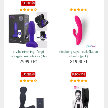
ÚJDONSÁG
b-Vibe Rimming - forgó
Picobong Kaya - csiklókaros
gyöngyös anál vibrátor (lila)
vibrátor (pink)
79990 Ft
31990 Ft
ÚJDONSÁG
ÚJDONSÁG