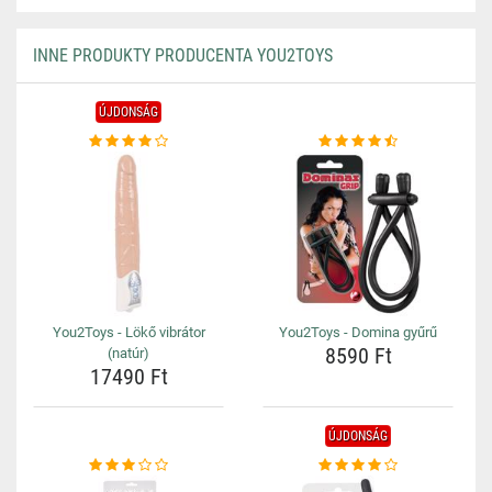
INNE PRODUKTY PRODUCENTA YOU2TOYS
ÚJDONSÁG
You2Toys - Lökő vibrátor
You2Toys - Domina gyűrű
8590 Ft
(natúr)
17490 Ft
ÚJDONSÁG