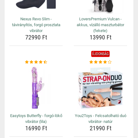
Nexus Revo Slim -
LoversPremium Vulcan -
távirányítós, forgó prosztata
akkus, vízálló maszturbátor
vibrátor
(fekete)
72990 Ft
13990 Ft
ÚJDONSÁG
Easytoys Butterfly - forgó-lökő
You2Toys - Felcsatolható duó
vibrátor (lila)
vibrátor- natúr
16990 Ft
21990 Ft