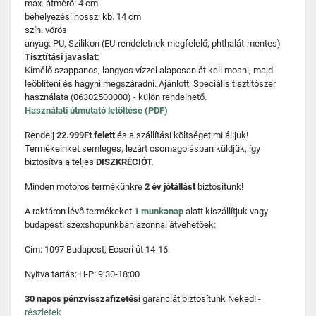
max. átmérő: 4 cm
behelyezési hossz: kb. 14 cm
szín: vörös
anyag: PU, Szilikon (EU-rendeletnek megfelelő, phthalát-mentes)
Tisztítási javaslat:
Kímélő szappanos, langyos vízzel alaposan át kell mosni, majd
leöblíteni és hagyni megszáradni. Ajánlott: Speciális tisztítószer
használata (06302500000) - külön rendelhető.
Használati útmutató letöltése (PDF)
Rendelj
22.999Ft felett
és a szállítási költséget mi álljuk!
Termékeinket semleges, lezárt csomagolásban küldjük, így
biztosítva a teljes
DISZKRÉCIÓT.
Minden motoros termékünkre
2 év jótállást
biztosítunk!
A raktáron lévő termékeket
1 munkanap
alatt kiszállítjuk vagy
budapesti szexshopunkban azonnal átvehetőek:
Cím: 1097 Budapest, Ecseri út 14-16.
Nyitva tartás: H-P: 9:30-18:00
30 napos pénzvisszafizetési
garanciát biztosítunk Neked! -
részletek