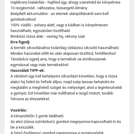
Hajlékony kialakítás - hajlítsd úgy, ahogy szeretnéd és kényelmes
10 rezgésmód - változatos, bizsergető élmény
Beépített akkumulátor - az elemek utánpótlásáról sem kell
gondoskodnod
100% vízálló - zuhany alatt, vagy a kádban is kényelmesen
használható, egyszerűen tisztítható
Bimbózó rózsa alak - vastag fej, vékony szár
Erre figyelj:
A termék síkosításához kizárólag vízbázisú síkosító használható
Minden használat előtt és után alaposan tisztítsd, fertőtlenítsd
Tároláskor ügyelj arra, hogy a termékek ne érintkezzenek
egymással vagy más termékekkel
Használati TIPP-ek:
A vibrátort úgy kell behelyezni síkosítást követően, hogy a rózsa
alakú fej feléd és felfelé álljon, majd szép lassan behatolni és
megtalálni a megfelelő szöget és mélységet, ahol a legintenzívebb
a gyönyör. Ezt követően már indíthatod a rezgő motort, tovább
fokozva az élvezeteket.
Vezérlés:
A kényeztetőn 2 gomb található.
Az alsó (rózsa szimbólum) gombot megnyomva kapcsolható ki és
be a készülék.
A felső (hullámos) gombot megnyomva a rezgésmódok