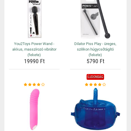
You2Toys Power Wand -
Dilator Piss Play - üreges,
akkus, masszírozó vibrátor
szilikon húgycsőtágító
(fekete)
(fekete)
19990 Ft
5790 Ft
ÚJDONSÁG