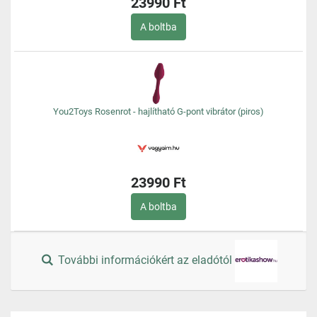
23990 Ft
A boltba
You2Toys Rosenrot - hajlítható G-pont vibrátor (piros)
23990 Ft
A boltba
További információkért az eladótól