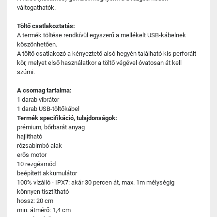
váltogathatók.
Töltő csatlakoztatás:
A termék töltése rendkívül egyszerű a mellékelt USB-kábelnek
köszönhetően.
A töltő csatlakozó a kényeztető alsó hegyén található kis perforált
kör, melyet első használatkor a töltő végével óvatosan át kell
szúrni.
A csomag tartalma:
1 darab vibrátor
1 darab USB-töltőkábel
Termék specifikáció, tulajdonságok:
prémium, bőrbarát anyag
hajlítható
rózsabimbó alak
erős motor
10 rezgésmód
beépített akkumulátor
100% vízálló - IPX7: akár 30 percen át, max. 1m mélységig
könnyen tisztítható
hossz: 20 cm
min. átmérő: 1,4 cm