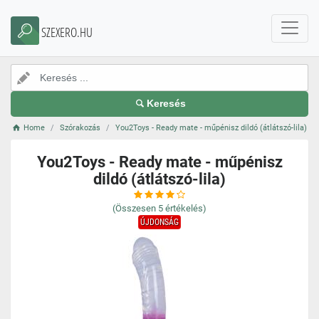
SZEXERO.HU
Keresés
Home
Szórakozás
You2Toys - Ready mate - műpénisz dildó (átlátszó-lila)
You2Toys - Ready mate - műpénisz
dildó (átlátszó-lila)
(Összesen
5
értékelés)
ÚJDONSÁG