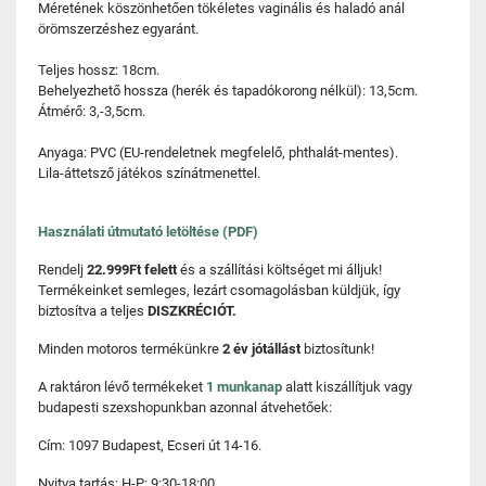
Méretének köszönhetően tökéletes vaginális és haladó anál
örömszerzéshez egyaránt.
Teljes hossz: 18cm.
Behelyezhető hossza (herék és tapadókorong nélkül): 13,5cm.
Átmérő: 3,-3,5cm.
Anyaga: PVC (EU-rendeletnek megfelelő, phthalát-mentes).
Lila-áttetsző játékos színátmenettel.
Használati útmutató letöltése (PDF)
Rendelj
22.999Ft felett
és a szállítási költséget mi álljuk!
Termékeinket semleges, lezárt csomagolásban küldjük, így
biztosítva a teljes
DISZKRÉCIÓT.
Minden motoros termékünkre
2 év jótállást
biztosítunk!
A raktáron lévő termékeket
1 munkanap
alatt kiszállítjuk vagy
budapesti szexshopunkban azonnal átvehetőek:
Cím: 1097 Budapest, Ecseri út 14-16.
Nyitva tartás: H-P: 9:30-18:00