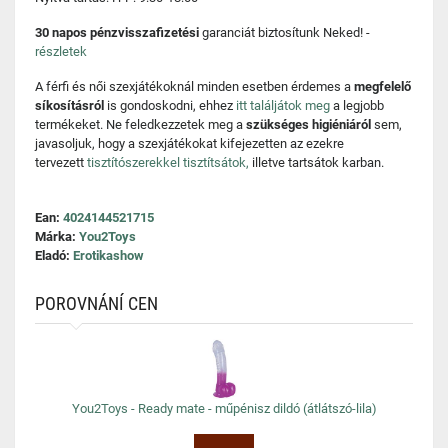
30 napos pénzvisszafizetési
garanciát biztosítunk Neked! -
részletek
A férfi és női szexjátékoknál minden esetben érdemes a
megfelelő
síkosításról
is gondoskodni, ehhez
itt találjátok meg
a legjobb
termékeket. Ne feledkezzetek meg a
szükséges higiéniáról
sem,
javasoljuk, hogy a szexjátékokat kifejezetten az ezekre
tervezett
tisztítószerekkel tisztítsátok,
illetve tartsátok karban.
Ean:
4024144521715
Márka:
You2Toys
Eladó:
Erotikashow
POROVNÁNÍ CEN
You2Toys - Ready mate - műpénisz dildó (átlátszó-lila)