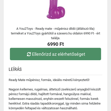
A You2Toys - Ready mate - műpénisz dildó (átlátszó-lila)
terméket a You2Toys gyártótól a szexero.hu oldalon 6990 Ft - ért
találja.
6990 Ft
Ellenőrizd az elérhetőséget
LEÍRÁS
Ready Mate műpénisz, formás, ideális méretű kényeztető!
Nagyon kellemes, rugalmas, áttetsző zselészerű anyagból készült
pénisz formájú dildó, hajlított formával, hangsúlyos makkal,
kellemesen masszírozó, enyhén erezett felszínnel, formás kerek
herékkel. Extra ráadás tapadókoronggal, így minden sima felületre
könnyedén feltapad és változatosan használható.