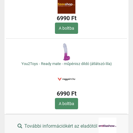
6990 Ft
A boltba
You2Toys - Ready mate - műpénisz dildó (átlátszó-lila)
6990 Ft
A boltba
További információkért az eladótól