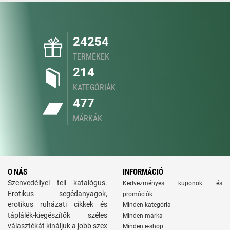
24254
TERMÉKEK
214
KATEGÓRIÁK
477
MÁRKÁK
O NÁS
INFORMÁCIÓ
Szenvedéllyel teli katalógus.
Kedvezményes kuponok és
Erotikus segédanyagok,
promóciók
erotikus ruházati cikkek és
Minden kategória
táplálék-kiegészítők széles
Minden márka
választékát kínáljuk a jobb szex
Minden e-shop