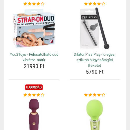
You2Toys - Felcsatolható duó
Dilator Piss Play - üreges,
vibrátor- natúr
szilikon húgycsőtágító
21990 Ft
(fekete)
5790 Ft
ÚJDONSÁG