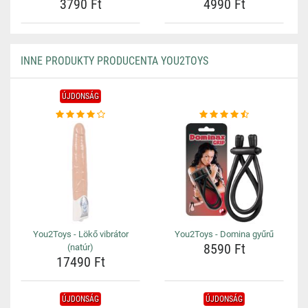
3790 Ft
4990 Ft
INNE PRODUKTY PRODUCENTA YOU2TOYS
ÚJDONSÁG
You2Toys - Lökő vibrátor
You2Toys - Domina gyűrű
8590 Ft
(natúr)
17490 Ft
ÚJDONSÁG
ÚJDONSÁG