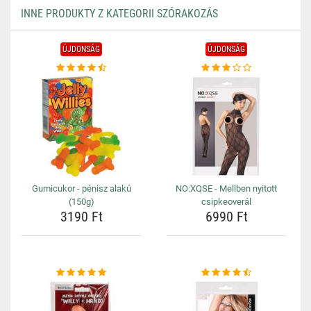
INNE PRODUKTY Z KATEGORII SZÓRAKOZÁS
ÚJDONSÁG
ÚJDONSÁG
Gumicukor - pénisz alakú
NO:XQSE - Mellben nyitott
(150g)
csipkeoverál
3190 Ft
6990 Ft