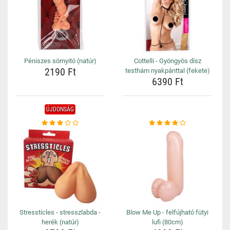
Péniszes sörnyitó (natúr)
Cottelli - Gyöngyös dísz
2190 Ft
testhám nyakpánttal (fekete)
6390 Ft
ÚJDONSÁG
Stressticles - stresszlabda -
Blow Me Up - felfújható fütyi
herék (natúr)
lufi (80cm)