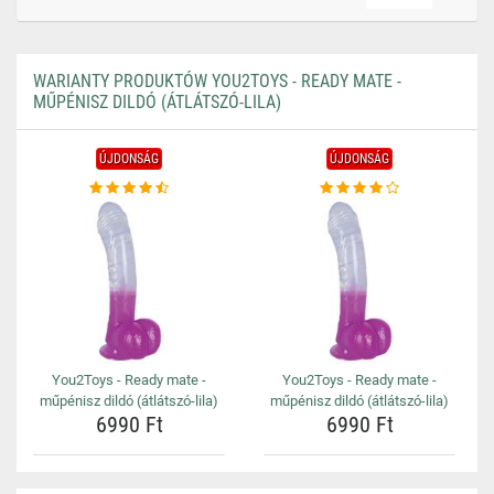
WARIANTY PRODUKTÓW YOU2TOYS - READY MATE -
MŰPÉNISZ DILDÓ (ÁTLÁTSZÓ-LILA)
ÚJDONSÁG
ÚJDONSÁG
You2Toys - Ready mate -
You2Toys - Ready mate -
műpénisz dildó (átlátszó-lila)
műpénisz dildó (átlátszó-lila)
6990 Ft
6990 Ft