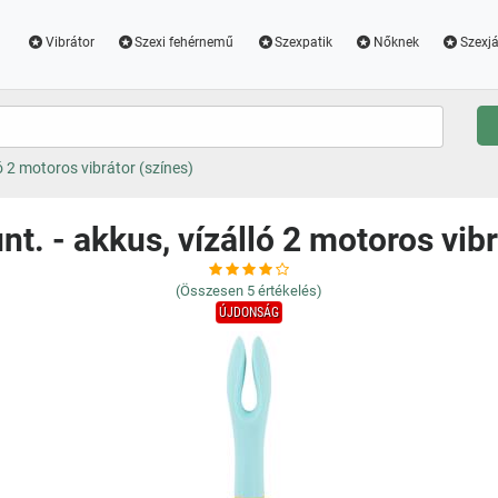
Vibrátor
Szexi fehérnemű
Szexpatik
Nőknek
Szexjá
ó 2 motoros vibrátor (színes)
t. - akkus, vízálló 2 motoros vibr
(Összesen
5
értékelés)
ÚJDONSÁG