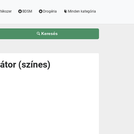
tékszer
BDSM
Drogéria
Minden kategória
Keresés
átor (színes)