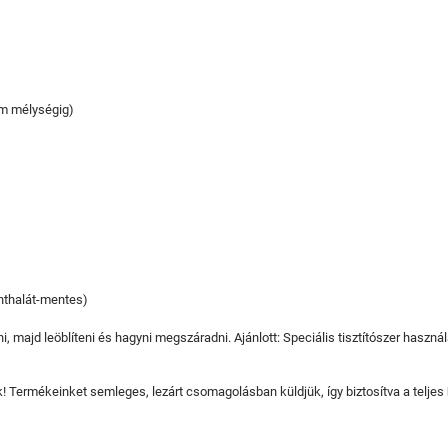
 1m mélységig)
phthalát-mentes)
, majd leöblíteni és hagyni megszáradni. Ajánlott: Speciális tisztítószer haszná
juk! Termékeinket semleges, lezárt csomagolásban küldjük, így biztosítva a teljes