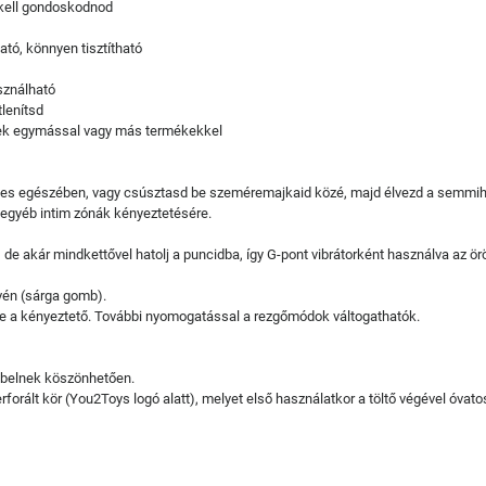
 kell gondoskodnod
ató, könnyen tisztítható
sználható
tlenítsd
enek egymással vagy más termékekkel
teljes egészében, vagy csúsztasd be szeméremajkaid közé, majd élvezd a semmi
y egyéb intim zónák kényeztetésére.
, de akár mindkettővel hatolj a puncidba, így G-pont vibrátorként használva az ö
övén (sárga gomb).
e a kényeztető. További nyomogatással a rezgőmódok váltogathatók.
kábelnek köszönhetően.
rforált kör (You2Toys logó alatt), melyet első használatkor a töltő végével óvatos