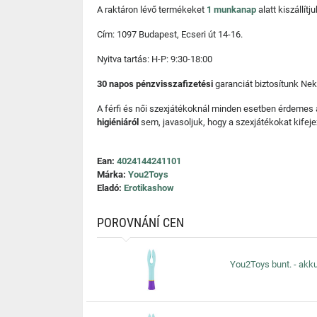
A raktáron lévő termékeket
1 munkanap
alatt kiszállí
Cím: 1097 Budapest, Ecseri út 14-16.
Nyitva tartás: H-P: 9:30-18:00
30 napos pénzvisszafizetési
garanciát biztosítunk Nek
A férfi és női szexjátékoknál minden esetben érdemes
higiéniáról
sem, javasoljuk, hogy a szexjátékokat kifeje
Ean:
4024144241101
Márka:
You2Toys
Eladó:
Erotikashow
POROVNÁNÍ CEN
You2Toys bunt. - akkus