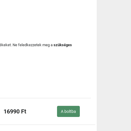
mékeket. Ne feledkezzetek meg a
szükséges
16990 Ft
A boltba