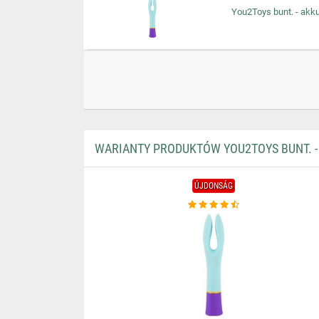
You2Toys bunt. - akkus
WARIANTY PRODUKTÓW YOU2TOYS BUNT. - 
ÚJDONSÁG