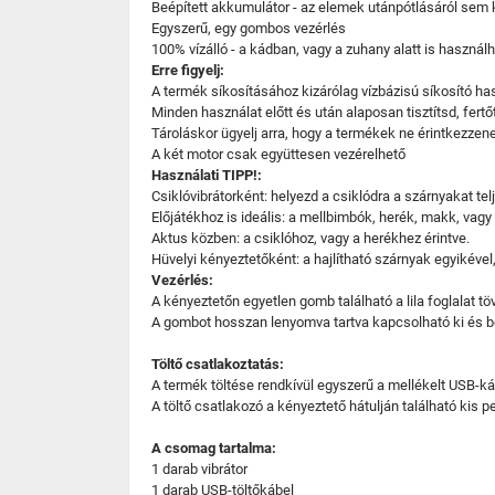
Beépített akkumulátor - az elemek utánpótlásáról sem
Egyszerű, egy gombos vezérlés
100% vízálló - a kádban, vagy a zuhany alatt is használh
Erre figyelj:
A termék síkosításához kizárólag vízbázisú síkosító ha
Minden használat előtt és után alaposan tisztítsd, fertő
Tároláskor ügyelj arra, hogy a termékek ne érintkezz
A két motor csak együttesen vezérelhető
Használati TIPP!:
Csiklóvibrátorként: helyezd a csiklódra a szárnyakat 
Előjátékhoz is ideális: a mellbimbók, herék, makk, vag
Aktus közben: a csiklóhoz, vagy a herékhez érintve.
Hüvelyi kényeztetőként: a hajlítható szárnyak egyikével
Vezérlés:
A kényeztetőn egyetlen gomb található a lila foglalat t
A gombot hosszan lenyomva tartva kapcsolható ki és b
Töltő csatlakoztatás:
A termék töltése rendkívül egyszerű a mellékelt USB-
A töltő csatlakozó a kényeztető hátulján található kis pe
A csomag tartalma:
1 darab vibrátor
1 darab USB-töltőkábel