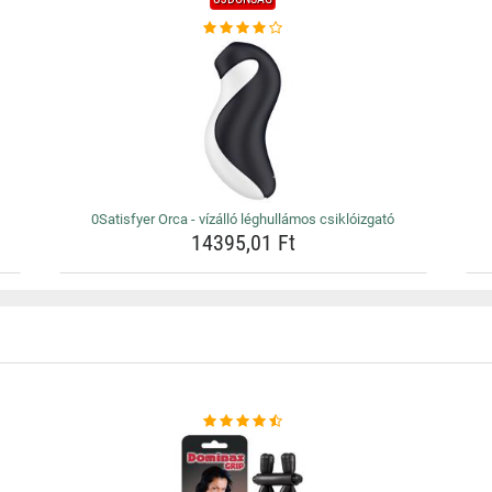
0Satisfyer Orca - vízálló léghullámos csiklóizgató
14395,01 Ft