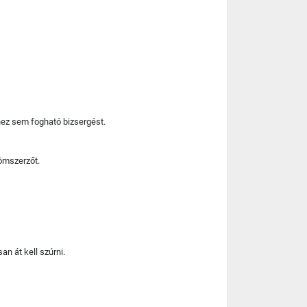
hez sem fogható bizsergést.
römszerzőt.
an át kell szúrni.