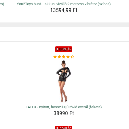
es)
You2Toys bunt. - akkus, vízálló 2 motoros vibrátor (színes)
13594,99 Ft
ÚJDONSÁG
LATEX - nyitott, hosszúujjú rövid overál (fekete)
38990 Ft
ÚJDONSÁG