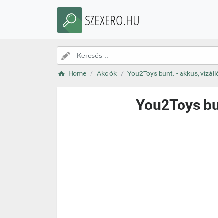
SZEXERO.HU
Home
Akciók
You2Toys bunt. - akkus, vízáll
You2Toys bun