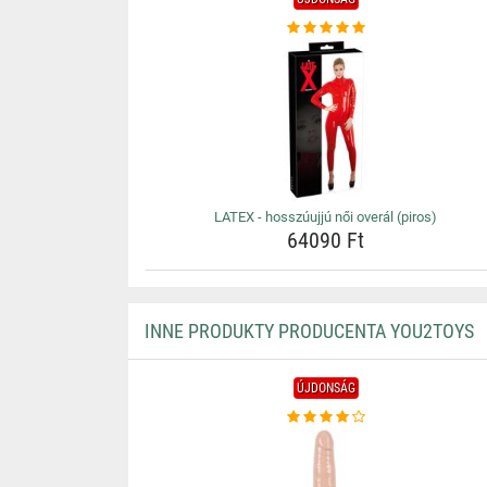
LATEX - hosszúujjú női overál (piros)
64090 Ft
INNE PRODUKTY PRODUCENTA YOU2TOYS
ÚJDONSÁG