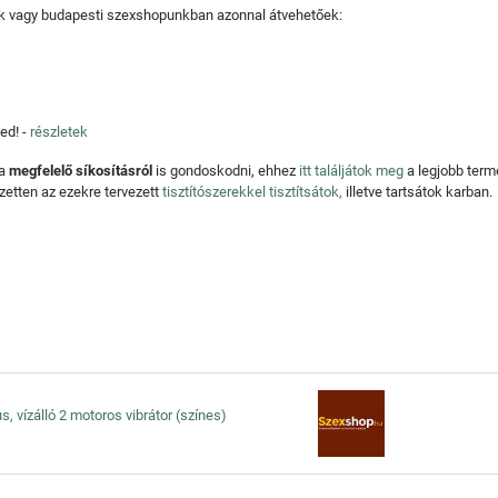
tjuk vagy budapesti szexshopunkban azonnal átvehetőek:
ed! -
részletek
 a
megfelelő síkosításról
is gondoskodni, ehhez
itt találjátok meg
a legjobb ter
zetten az ezekre tervezett
tisztítószerekkel tisztítsátok,
illetve tartsátok karban.
, vízálló 2 motoros vibrátor (színes)