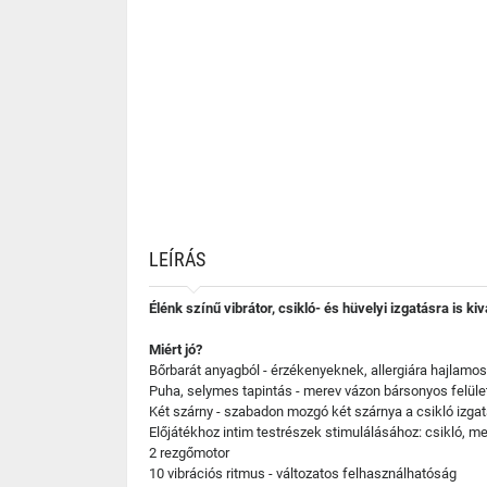
LEÍRÁS
Élénk színű vibrátor, csikló- és hüvelyi izgatásra is ki
Miért jó?
Bőrbarát anyagból - érzékenyeknek, allergiára hajlamos
Puha, selymes tapintás - merev vázon bársonyos felüle
Két szárny - szabadon mozgó két szárnya a csikló izgatá
Előjátékhoz intim testrészek stimulálásához: csikló, m
2 rezgőmotor
10 vibrációs ritmus - változatos felhasználhatóság