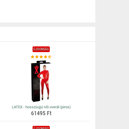
ÚJDONSÁG
LATEX - hosszúujjú női overál (piros)
61495 Ft
ÚJDONSÁG