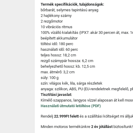
Termék specifikációk, tulajdonságok:
bőrbarát, selymes tapintású anyag
2 hajlékony szárny
2 rezgőmotor
10 vibrációs ritmus
100% vízálló kialakítás (IPX7: akár 30 percen át, max.
beépített akkumulátor
töltési idő: 180 perc
használati idő: 60 perc
teljes hossz: 18,2 cm
rezgő szárnypár hossza: 6,2 cm
behelyezhető hossz: kb. 12,5 cm
max. átmérő: 3,2 cm
súly: 100 g
szín: világos kék, lila, sárga részletek
anyaga: szilikon, ABS, PU (EU-rendeletnek megfelelő, 
Tisztítási javaslat:
Kímélő szappanos, langyos vízzel alaposan át kell mosni
Használati útmutató letöltése (PDF)
Rendelj
22.999Ft felett
és a szállítási költséget mi áll
Minden motoros termékünkre
2 év jótállást
biztosítunk!