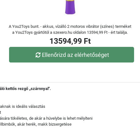
A You2Toys bunt. - akkus, vízálló 2 motoros vibrátor (színes) terméket
a You2Toys gyártótól a szexero.hu oldalon 13594,99 Ft - ért találja.
13594,99 Ft
Ellenőrizd az elérhetőséget
váló kettős rezgő „szárnnyal".
aknak is ideális választás
t
sára tökéletes, de akár a hüvelybe is lehet mélyíteni
ellbimbók, akár herék, makk bizsergetése