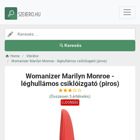
SZEXERO.HU
Keresés
Home
Vibrátor
Womanizer Marilyn Monroe - léghullámos csiklóizgató (piros)
Womanizer Marilyn Monroe -
léghullámos csiklóizgató (piros)
(Összesen
5
értékelés)
ÚJDONSÁG