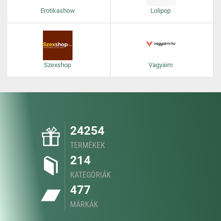
Erotikashow
Lolipop
Szexshop
Vagyaim
24254
TERMÉKEK
214
KATEGÓRIÁK
477
MÁRKÁK