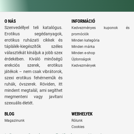
O NÁS
INFORMÁCIÓ
Szenvedéllyel teli katalógus.
Kedvezményes kuponok és
Erotikus segédanyagok,
promóciók
erotikus ruházati cikkek és
Minden kategória
táplálék-kiegészítők széles
Minden márka
választékát kínáljuk a jobb szex
Minden e-shop
érdekében. Kiváló minőségű
Újdonságok
erekciós szerek, erotikus
Kedvezmények
játékok – nem csak vibrátorok,
szexi erotikus fehérneműk és
ruhák, óvszerek. Röviden, itt
mindent megtalál, ami segíthet
megmenteni vagy javítani
szexuális életét.
BLOG
WEBHELYEK
Magazinunk
Rólunk
Cookies