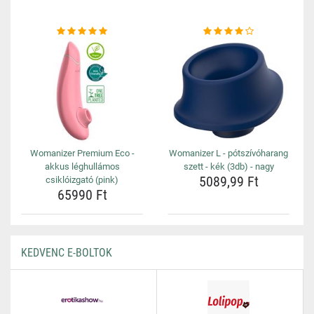
Womanizer Premium Eco -
Womanizer L - pótszívóharang
akkus léghullámos
szett - kék (3db) - nagy
5089,99 Ft
csiklóizgató (pink)
65990 Ft
KEDVENC E-BOLTOK