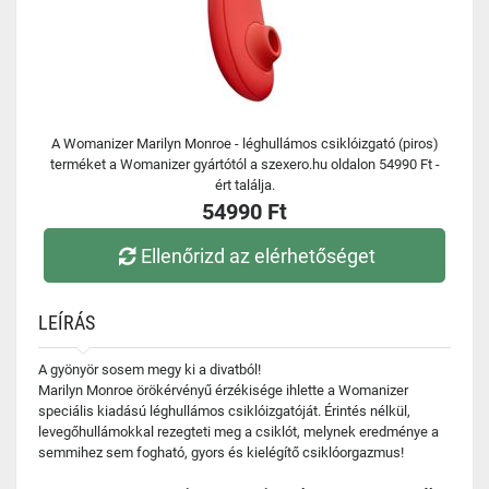
A Womanizer Marilyn Monroe - léghullámos csiklóizgató (piros)
terméket a Womanizer gyártótól a szexero.hu oldalon 54990 Ft -
ért találja.
54990 Ft
Ellenőrizd az elérhetőséget
LEÍRÁS
A gyönyör sosem megy ki a divatból!
Marilyn Monroe örökérvényű érzékisége ihlette a Womanizer
speciális kiadású léghullámos csiklóizgatóját. Érintés nélkül,
levegőhullámokkal rezegteti meg a csiklót, melynek eredménye a
semmihez sem fogható, gyors és kielégítő csiklóorgazmus!