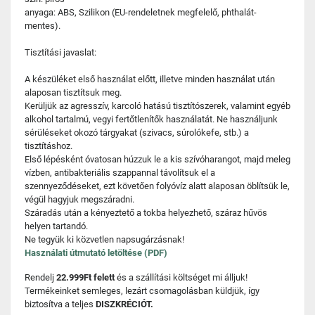
anyaga: ABS, Szilikon (EU-rendeletnek megfelelő, phthalát-
mentes).
Tisztítási javaslat:
A készüléket első használat előtt, illetve minden használat után
alaposan tisztítsuk meg.
Kerüljük az agresszív, karcoló hatású tisztítószerek, valamint egyéb
alkohol tartalmú, vegyi fertőtlenítők használatát. Ne használjunk
sérüléseket okozó tárgyakat (szivacs, súrolókefe, stb.) a
tisztításhoz.
Első lépésként óvatosan húzzuk le a kis szívóharangot, majd meleg
vízben, antibakteriális szappannal távolítsuk el a
szennyeződéseket, ezt követően folyóvíz alatt alaposan öblítsük le,
végül hagyjuk megszáradni.
Száradás után a kényeztető a tokba helyezhető, száraz hűvös
helyen tartandó.
Ne tegyük ki közvetlen napsugárzásnak!
Használati útmutató letöltése (PDF)
Rendelj
22.999Ft felett
és a szállítási költséget mi álljuk!
Termékeinket semleges, lezárt csomagolásban küldjük, így
biztosítva a teljes
DISZKRÉCIÓT.