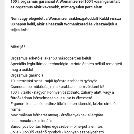
100% orgazmus garancia! A Womanizerrel 100%-osan garantált
az orgazmus akár kevesebb, mint egyetlen perc alatt!
Nem vagy elégedett a Womanizer csiklóizgatóddal? Küldd vissza
30 napon belül, akár a használt Womanizered és visszaadjuk a
teljes árát!
Miért jó?
Orgazmus érhető el akár 60 másodpercen belül!
Speciális léghullámos technológia - szinte érintés nélkül remegteti
meg a csiklót
Orgazmus garancia!
10 intenzitási szint - saját igényre szabható gyönyör
Csendesebb működés, mint korábban - nem zökkent ki!
100% vízálló - nagyon könnyen tisztítható, zuhany alatt, vagy a
fürdőkádban kényelmesen ellazulva is élvezhető
Ergonomikus, a női testhez tökéletesen idomuló, kézbe simuló
forma
Maximálisan bőrbarát anyag - érzékenyeknek allergiára
hajlamosaknak is ideális
Bársonyos borítás teljes egészében - pihe-puha érintés
Jól elkülönülő vezérlő gombok - könnyen szabályozható