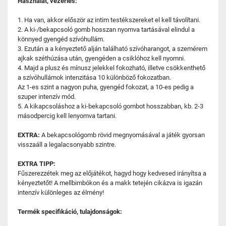
Használat, vezérlés:
1. Ha van, akkor először az intim testékszereket el kell távolítani.
2. A ki-/bekapcsoló gomb hosszan nyomva tartásával elindul a
könnyed gyengéd szívóhullám.
3. Ezután a a kényeztető alján található szívóharangot, a szemérem
ajkak széthúzása után, gyengéden a csiklóhoz kell nyomni.
4. Majd a plusz és mínusz jelekkel fokozható, illetve csökkenthető
a szívóhullámok intenzitása 10 különböző fokozatban.
Az 1-es szint a nagyon puha, gyengéd fokozat, a 10-es pedig a
szuper intenzív mód.
5. A kikapcsoláshoz a ki-bekapcsoló gombot hosszabban, kb. 2-3
másodpercig kell lenyomva tartani.
EXTRA:
A bekapcsológomb rövid megnyomásával a játék gyorsan
visszaáll a legalacsonyabb szintre.
EXTRA TIPP:
Fűszerezzétek meg az előjátékot, hagyd hogy kedvesed irányítsa a
kényeztetőt! A mellbimbókon és a makk tetején cikázva is igazán
intenzív különleges az élmény!
Termék specifikáció, tulajdonságok: