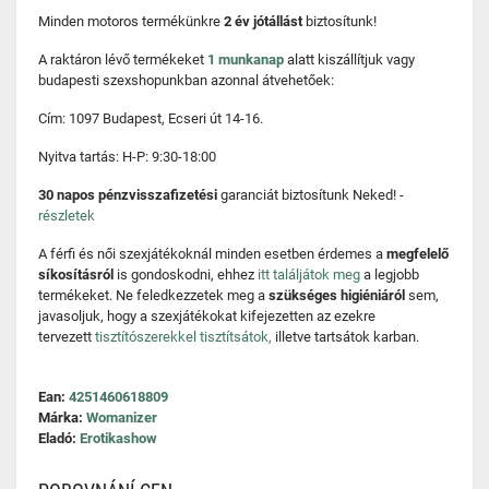
Minden motoros termékünkre
2 év jótállást
biztosítunk!
A raktáron lévő termékeket
1 munkanap
alatt kiszállítjuk vagy
budapesti szexshopunkban azonnal átvehetőek:
Cím: 1097 Budapest, Ecseri út 14-16.
Nyitva tartás: H-P: 9:30-18:00
30 napos pénzvisszafizetési
garanciát biztosítunk Neked! -
részletek
A férfi és női szexjátékoknál minden esetben érdemes a
megfelelő
síkosításról
is gondoskodni, ehhez
itt találjátok meg
a legjobb
termékeket. Ne feledkezzetek meg a
szükséges higiéniáról
sem,
javasoljuk, hogy a szexjátékokat kifejezetten az ezekre
tervezett
tisztítószerekkel tisztítsátok,
illetve tartsátok karban.
Ean:
4251460618809
Márka:
Womanizer
Eladó:
Erotikashow