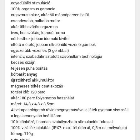
egyedülálló stimuláció
100% orgazmus garancia
orgazmust okoz, akár 60 másodpercen belül
csendesebb, halkabb motor
akár többszörös orgazmus
íves, hosszúkás, karcsú forma
női testhez jobban idomuló kivitel
eltérő méretű, jobban elkülönülő vezérlő gombok
egyszerűbb vezérlés (3 gombbal)
intenzív, szabadalmaztatott szívóhullám technológia
kecses dizájn
teljesen puha borítás
bőrbarát anyag
újratölthető akkumulátor
mágneses töltés csatlakozás
töltési idő: 120 perc
akár 180 perc folyamatos használat
méret: 14,8 x 4,8 x 3,5cm
A bekapcsológomb rövid megnyomásával a játék gyorsan visszaáll
a legalacsonyabb beállításra
10 különböző, finoman szabályozható stimulációs fokozat
100% vízálló kialakítás (IPX7: max. fél órán át, 0,5m-es mélységig)
tömeg: 110g
szín: piros