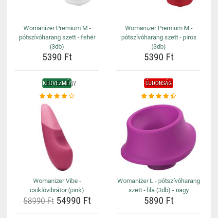
Womanizer Premium M -
Womanizer Premium M -
pótszívóharang szett - fehér
pótszívóharang szett - piros
(3db)
(3db)
5390 Ft
5390 Ft
KEDVEZMÉNY
ÚJDONSÁG
Womanizer Vibe -
Womanizer L - pótszívóharang
csiklóvibrátor (pink)
szett - lila (3db) - nagy
54990 Ft
5890 Ft
58990 Ft