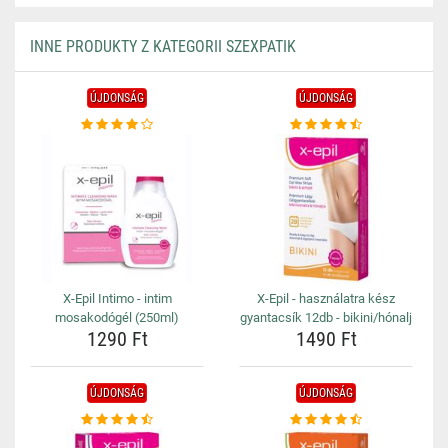
INNE PRODUKTY Z KATEGORII SZEXPATIK
ÚJDONSÁG
ÚJDONSÁG
X-Epil Intimo - intim
X-Epil - használatra kész
mosakodógél (250ml)
gyantacsík 12db - bikini/hónalj
1290 Ft
1490 Ft
ÚJDONSÁG
ÚJDONSÁG