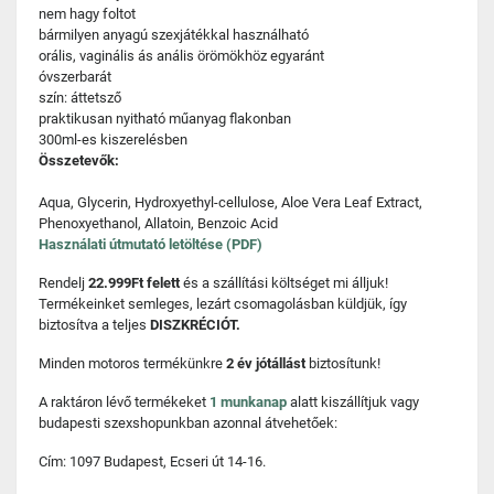
nem hagy foltot
bármilyen anyagú szexjátékkal használható
orális, vaginális ás anális örömökhöz egyaránt
óvszerbarát
szín: áttetsző
praktikusan nyitható műanyag flakonban
300ml-es kiszerelésben
Összetevők:
Aqua, Glycerin, Hydroxyethyl-cellulose, Aloe Vera Leaf Extract,
Phenoxyethanol, Allatoin, Benzoic Acid
Használati útmutató letöltése (PDF)
Rendelj
22.999Ft felett
és a szállítási költséget mi álljuk!
Termékeinket semleges, lezárt csomagolásban küldjük, így
biztosítva a teljes
DISZKRÉCIÓT.
Minden motoros termékünkre
2 év jótállást
biztosítunk!
A raktáron lévő termékeket
1 munkanap
alatt kiszállítjuk vagy
budapesti szexshopunkban azonnal átvehetőek:
Cím: 1097 Budapest, Ecseri út 14-16.