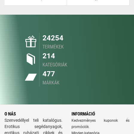
24254
TERMÉKEK
214
KATEGÓRIÁK
477
MÁRKÁK
O NÁS
INFORMÁCIÓ
Szenvedéllyel teli katalógus.
Kedvezményes kuponok és
Erotikus segédanyagok,
promóciók
erotikus ruházati cikkek és
Minden kategória