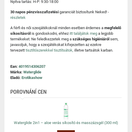
Nyitva tartás: H-P: 9:30-18:00
30 napos pénzvisszafizetési
garanciát biztosítunk Neked! -
részletek
A férfi és női szexjátékoknál minden esetben érdemes a
megfelelő
síkosításról
is gondoskodni, ehhez
itt találjátok meg
a legjobb
termékeket. Ne feledkezzetek meg a
szükséges higiéniáról
sem,
javasoljuk, hogy a szexjátékokat kifejezetten az ezekre
tervezett
tisztítószerekkel tisztítsátok,
illetve tartsátok karban.
Ean:
4019514306207
Márka:
Waterglide
Eladó:
Erotikashow
POROVNÁNÍ CEN
Waterglide 2in1 – aloe verás síkosító és masszázsgél (300 ml)