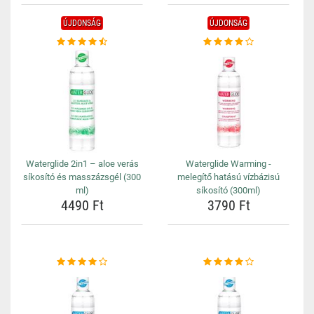
ÚJDONSÁG
ÚJDONSÁG
Waterglide 2in1 – aloe verás
Waterglide Warming -
síkosító és masszázsgél (300
melegítő hatású vízbázisú
ml)
síkosító (300ml)
4490 Ft
3790 Ft