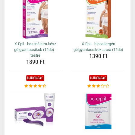
X-Epil - használatra kész
X-Epil - hipoallergén
gélgyantacsíkok (12db) -
gélgyantacsíkok arcra (12db)
1390 Ft
testre
1890 Ft
ÚJDONSÁG
ÚJDONSÁG