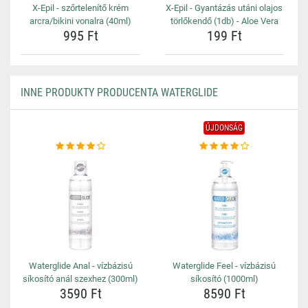
X-Epil - szőrtelenítő krém
X-Epil - Gyantázás utáni olajos
arcra/bikini vonalra (40ml)
törlőkendő (1db) - Aloe Vera
995 Ft
199 Ft
INNE PRODUKTY PRODUCENTA WATERGLIDE
ÚJDONSÁG
Waterglide Anal - vízbázisú
Waterglide Feel - vízbázisú
síkosító anál szexhez (300ml)
síkosító (1000ml)
3590 Ft
8590 Ft