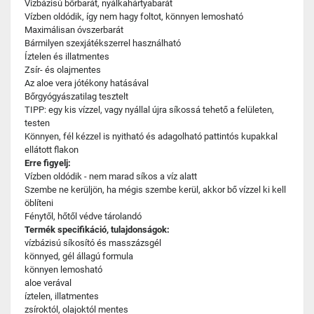
Vízbázisú bőrbarát, nyálkahártyabarát
Vízben oldódik, így nem hagy foltot, könnyen lemosható
Maximálisan óvszerbarát
Bármilyen szexjátékszerrel használható
Íztelen és illatmentes
Zsír- és olajmentes
Az aloe vera jótékony hatásával
Bőrgyógyászatilag tesztelt
TIPP: egy kis vízzel, vagy nyállal újra síkossá tehető a felületen,
testen
Könnyen, fél kézzel is nyitható és adagolható pattintós kupakkal
ellátott flakon
Erre figyelj:
Vízben oldódik - nem marad síkos a víz alatt
Szembe ne kerüljön, ha mégis szembe kerül, akkor bő vízzel ki kell
öblíteni
Fénytől, hőtől védve tárolandó
Termék specifikáció, tulajdonságok:
vízbázisú síkosító és masszázsgél
könnyed, gél állagú formula
könnyen lemosható
aloe verával
íztelen, illatmentes
zsíroktól, olajoktól mentes