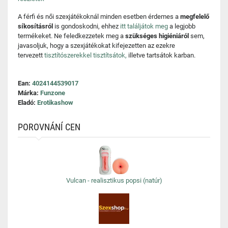
A férfi és női szexjátékoknál minden esetben érdemes a
megfelelő
síkosításról
is gondoskodni, ehhez
itt találjátok meg
a legjobb
termékeket. Ne feledkezzetek meg a
szükséges higiéniáról
sem,
javasoljuk, hogy a szexjátékokat kifejezetten az ezekre
tervezett
tisztítószerekkel tisztítsátok,
illetve tartsátok karban.
Ean:
4024144539017
Márka:
Funzone
Eladó:
Erotikashow
POROVNÁNÍ CEN
Vulcan - realisztikus popsi (natúr)