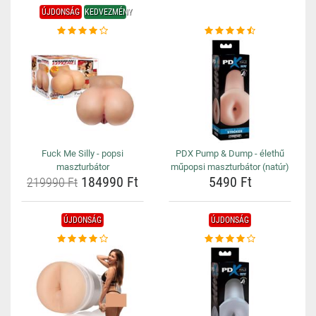
ÚJDONSÁG
KEDVEZMÉNY
Fuck Me Silly - popsi
PDX Pump & Dump - élethű
maszturbátor
műpopsi maszturbátor (natúr)
184990 Ft
5490 Ft
219990 Ft
ÚJDONSÁG
ÚJDONSÁG