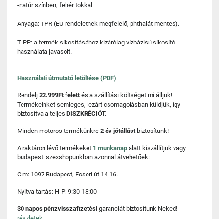
-natúr színben, fehér tokkal
Anyaga: TPR (EU-rendeletnek megfelelő, phthalát-mentes).
TIPP: a termék síkosításához kizárólag vízbázisú síkosító
használata javasolt.
Használati útmutató letöltése (PDF)
Rendelj
22.999Ft felett
és a szállítási költséget mi álljuk!
Termékeinket semleges, lezárt csomagolásban küldjük, így
biztosítva a teljes
DISZKRÉCIÓT.
Minden motoros termékünkre
2 év jótállást
biztosítunk!
A raktáron lévő termékeket
1 munkanap
alatt kiszállítjuk vagy
budapesti szexshopunkban azonnal átvehetőek:
Cím: 1097 Budapest, Ecseri út 14-16.
Nyitva tartás: H-P: 9:30-18:00
30 napos pénzvisszafizetési
garanciát biztosítunk Neked! -
részletek