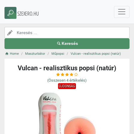
SZEXERO.HU
Keresés
Home
Maszturbátor
Műpopsi
Vulcan - realisztikus popsi (natúr)
Vulcan - realisztikus popsi (natúr)
(Összesen
4
értékelés)
ÚJDONSÁG