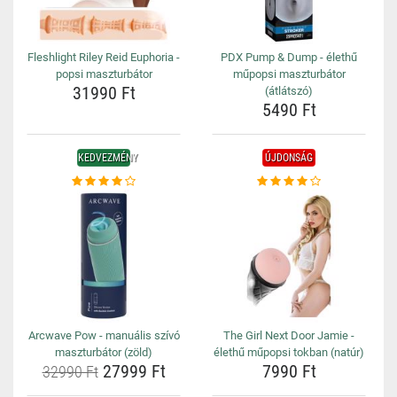
Fleshlight Riley Reid Euphoria -
PDX Pump & Dump - élethű
popsi maszturbátor
műpopsi maszturbátor
31990 Ft
(átlátszó)
5490 Ft
KEDVEZMÉNY
ÚJDONSÁG
Arcwave Pow - manuális szívó
The Girl Next Door Jamie -
maszturbátor (zöld)
élethű műpopsi tokban (natúr)
27999 Ft
7990 Ft
32990 Ft