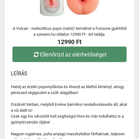
A Vulcan - realisztikus popsi (natúr) terméket a Funzone gyártótól
a szexero.hu oldalon 12990 Ft - ért találja.
12990 Ft
Ellenőrizd az elérhetőséget
LEÍRÁS
Hatolj az érzéki popsinyílásba és élvezd az élethű élményt, ahogy
péniszed végigszánt a szűk alagútban!
Diszkrét tokban, melyből kivéve bármikor rendelkezésedre áll, akár
a víz alatt is!
Csak egy kis síkosítót kell segítségül hívni és már indulhatsz is a
gyönyörszerzés útjára!
Nagyon rugalmas, puha anyagú maszturbátor férfiaknak, teljesen