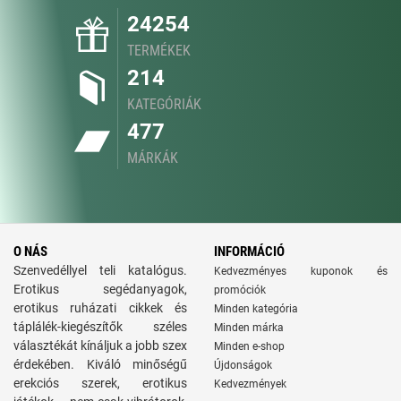
24254
TERMÉKEK
214
KATEGÓRIÁK
477
MÁRKÁK
O NÁS
INFORMÁCIÓ
Szenvedéllyel teli katalógus.
Kedvezményes kuponok és
Erotikus segédanyagok,
promóciók
erotikus ruházati cikkek és
Minden kategória
táplálék-kiegészítők széles
Minden márka
választékát kínáljuk a jobb szex
Minden e-shop
érdekében. Kiváló minőségű
Újdonságok
erekciós szerek, erotikus
Kedvezmények