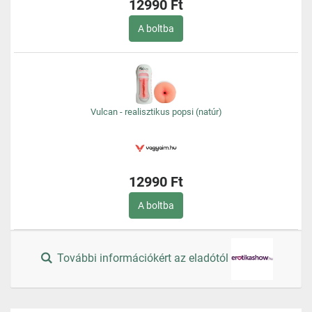
12990 Ft
A boltba
Vulcan - realisztikus popsi (natúr)
12990 Ft
A boltba
További információkért az eladótól