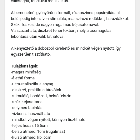
valósághű, rendkívül realisztikus.
A bemenetnél gyönyörűen formált, rózsaszínes popsinyílással,
belül pedig intenzíven stimuláló, masszírozó redőkkel, barázdákkal.
Szűk, feszes, de nagyon rugalmas kéjcsatornával.
Visszazárható, diszkrét fehér tokban, mely a csomagolás
lebontása után válik láthatóvá.
A kényeztető a dobozból kivehető és mindkét végén nyitott, így
egyszerűen tisztítható.
Tulajdonságok:
-magas minőség
-élethű forma
-ultra-realisztikus anyag
-diszkrét, praktikus tárolótok
-stimuláló, bordázott, belső felszín
-szűk kéjcsatorna
-selymes tapintás
-vízben is használható
-mindkét végén nyitott, könnyen tisztítható
-teljes hossz 15,5cm
-belső átmérő: 1cm (rugalmas)
-külső átmérő: kb. 6cm