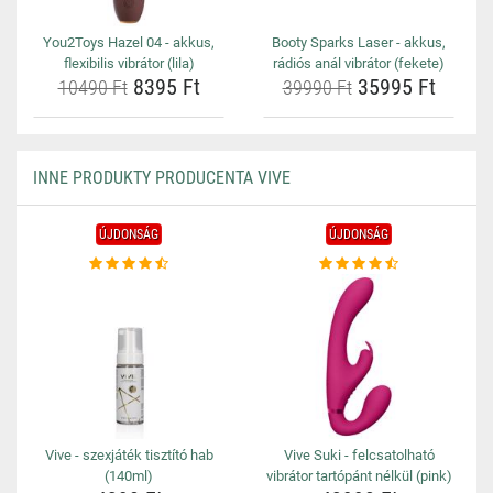
You2Toys Hazel 04 - akkus,
Booty Sparks Laser - akkus,
flexibilis vibrátor (lila)
rádiós anál vibrátor (fekete)
8395 Ft
35995 Ft
10490 Ft
39990 Ft
INNE PRODUKTY PRODUCENTA VIVE
ÚJDONSÁG
ÚJDONSÁG
Vive - szexjáték tisztító hab
Vive Suki - felcsatolható
(140ml)
vibrátor tartópánt nélkül (pink)