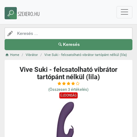
SZEXERO.HU
Keresés
Home
Vibrátor
Vive Suki - felcsatolható vibrátor tartópánt nélkül (lila)
Vive Suki - felcsatolható vibrátor
tartópánt nélkül (lila)
(Összesen
3
értékelés)
ÚJDONSÁG