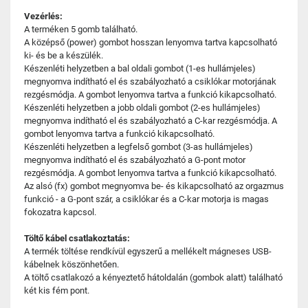
Vezérlés:
A terméken 5 gomb található.
A középső (power) gombot hosszan lenyomva tartva kapcsolható
ki- és be a készülék.
Készenléti helyzetben a bal oldali gombot (1-es hullámjeles)
megnyomva indítható el és szabályozható a csiklókar motorjának
rezgésmódja. A gombot lenyomva tartva a funkció kikapcsolható.
Készenléti helyzetben a jobb oldali gombot (2-es hullámjeles)
megnyomva indítható el és szabályozható a C-kar rezgésmódja. A
gombot lenyomva tartva a funkció kikapcsolható.
Készenléti helyzetben a legfelső gombot (3-as hullámjeles)
megnyomva indítható el és szabályozható a G-pont motor
rezgésmódja. A gombot lenyomva tartva a funkció kikapcsolható.
Az alsó (fx) gombot megnyomva be- és kikapcsolható az orgazmus
funkció - a G-pont szár, a csiklókar és a C-kar motorja is magas
fokozatra kapcsol.
Töltő kábel csatlakoztatás:
A termék töltése rendkívül egyszerű a mellékelt mágneses USB-
kábelnek köszönhetően.
A töltő csatlakozó a kényeztető hátoldalán (gombok alatt) található
két kis fém pont.