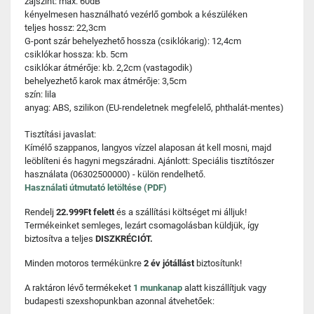
zajszint: max. 60dB
kényelmesen használható vezérlő gombok a készüléken
teljes hossz: 22,3cm
G-pont szár behelyezhető hossza (csiklókarig): 12,4cm
csiklókar hossza: kb. 5cm
csiklókar átmérője: kb. 2,2cm (vastagodik)
behelyezhető karok max átmérője: 3,5cm
szín: lila
anyag: ABS, szilikon (EU-rendeletnek megfelelő, phthalát-mentes)
Tisztítási javaslat:
Kímélő szappanos, langyos vízzel alaposan át kell mosni, majd
leöblíteni és hagyni megszáradni. Ajánlott: Speciális tisztítószer
használata (06302500000) - külön rendelhető.
Használati útmutató letöltése (PDF)
Rendelj
22.999Ft felett
és a szállítási költséget mi álljuk!
Termékeinket semleges, lezárt csomagolásban küldjük, így
biztosítva a teljes
DISZKRÉCIÓT.
Minden motoros termékünkre
2 év jótállást
biztosítunk!
A raktáron lévő termékeket
1 munkanap
alatt kiszállítjuk vagy
budapesti szexshopunkban azonnal átvehetőek: