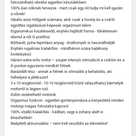
felcsatolható vibrátor egyetlen készülékben!
100%-ban nőknek tervezve - mert csak egy nő tudja mi kell igazán
a nőnek!
Ideális azon Hölgyek számára, akik csak a hüvely és a csikló
együttes izgatásával képesek orgazmust elérni
Ergonomikus kiszélesedő, enyhén hajlított forma - tökéletesen
idomul a női G-ponthoz
Bőrbarát, puha tapintású anyag - érzékenyek is használhatják
Enyhén rugalmas kialakítás - mindhárom szára hajlékony
kivitelezésű
Három extra erős motor – szuper intenzív stimuláció a csiklón és a
G-ponton egyszerre mindkét félnek
Barázdált rész - annak a félnek is stimuláló a behatolás, aki
felhelyezi a játékszert
3 x 10 rezgésmód - 10-10 rezgésmód közül választhatsz bármelyik
motorról is legyen szó
Külön vezérelhető motorok
Orgazmus funkció - egyetlen gombnyomásra a kényeztető minden
motorja magas fokozatra kapcsol
100% vízálló kialakítás - kádban, vagy a zuhany alatt is
élvezhetitek!
Beépített akkumulátor – nem kell vesződni az elemekkel