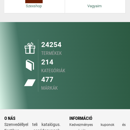
Szexshop
Vagyaim
24254
TERMÉKEK
214
KATEGÓRIÁK
477
MÁRKÁK
O NÁS
INFORMÁCIÓ
Szenvedéllyel teli katalógus.
Kedvezményes kuponok és