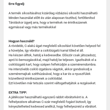
Erre figyelj:
A termék síkosításához kizárólag vízbázisú síkosító használható
Minden használat előtt és után alaposan tisztítsd, fertőtlenítsd
Tároláskor ügyelj arra, hogy a termékek ne érintkezzenek
egymással vagy más termékekkel
Hogyan használd?
A rövidebb, C-alakú ágat megfelelő síkosítást követően helyezd fel
a hüvelybe, így vibrátor a csiklóizgató karral tőled el áll.
Ha készen álltok, hatolj a kedvesedbe. Először csak játszadozz,
apró ki-bemozgásokkal, majd hatolj be teljesen. Igazítsátok el a
csiklóizgató kart, hogy szépen felfeküdjön a szeméremdombra.
Ha intenzívebb csikló izgatásra vágytok, akkor gondoskodj a
szeméremajkak széthúzásával, hogy a kar és a nyuszifülek
közvetlenül érintkezzenek a csiklóddal.
Ezt követően már tetszés szerint váltogathatjátok a rezgéseket.
EXTRA TIPP:
A játékszer használható egyszerű rabbit vibrátorként is. A
felhelyezésre alkalmas C-szár megfelelő fogást biztosít, így
kényeztetheted kedvesed anélkül, hogy felhelyeznéd a vibrátort.