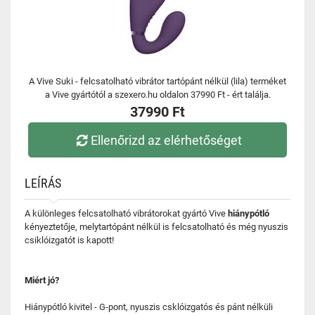
A Vive Suki - felcsatolható vibrátor tartópánt nélkül (lila) terméket
a Vive gyártótól a szexero.hu oldalon 37990 Ft - ért találja.
37990 Ft
Ellenőrizd az elérhetőséget
LEÍRÁS
A különleges felcsatolható vibrátorokat gyártó Vive
hiánypótló
kényeztetője, melytartópánt nélkül is felcsatolható és még nyuszis
csiklóizgatót is kapott!
Miért jó?
Hiánypótló kivitel - G-pont, nyuszis csklóizgatós és pánt nélküli