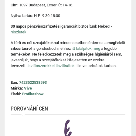
Cím: 1097 Budapest, Ecseri út 14-16.
Nyitva tartás: H-P: 9:30-18:00
30 napos pénzvisszafizetési
garanciát biztosítunk Neked! -
részletek
A férfi és női szexjátékoknál minden esetben érdemes a
megfelelő
síkosításról
is gondoskodni, ehhez
itt találjátok meg
a legjobb
termékeket. Ne feledkezzetek meg a
szükséges higiéniáról
sem,
javasoljuk, hogy a szexjátékokat kifejezetten az ezekre
tervezett
tisztítószerekkel tisztítsátok,
illetve tartsátok karban.
Ean:
7423522538593
Márka:
Vive
Eladó:
Erotikashow
POROVNÁNÍ CEN