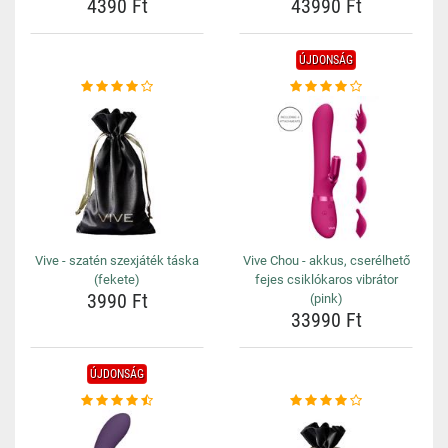
4390 Ft
43990 Ft
ÚJDONSÁG
Vive - szatén szexjáték táska
Vive Chou - akkus, cserélhető
(fekete)
fejes csiklókaros vibrátor
3990 Ft
(pink)
33990 Ft
ÚJDONSÁG