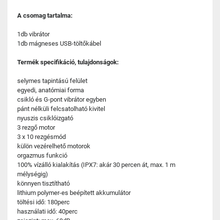
A csomag tartalma:
1db vibrátor
1db mágneses USB-töltőkábel
Termék specifikáció, tulajdonságok:
selymes tapintású felület
egyedi, anatómiai forma
csikló és G-pont vibrátor egyben
pánt nélküli felcsatolható kivitel
nyuszis csiklóizgató
3 rezgő motor
3 x 10 rezgésmód
külön vezérelhető motorok
orgazmus funkció
100% vízálló kialakítás (IPX7: akár 30 percen át, max. 1 m
mélységig)
könnyen tisztítható
lithium polymer-es beépített akkumulátor
töltési idő: 180perc
használati idő: 40perc