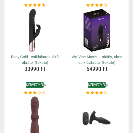
Rosy Gold - csiklókaros lökő
We-Vibe Moxie+ - rádiós, okos
vibrátor (fekete)
csiklóvibrátor (fekete)
30990 Ft
54990 Ft
KEDVEZMÉNY
KEDVEZMÉNY