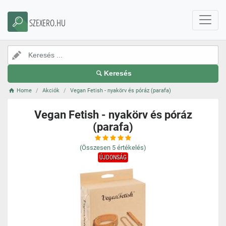
SZEXERO.HU
Keresés
Home
Akciók
Vegan Fetish - nyakörv és póráz (parafa)
Vegan Fetish - nyakörv és póráz
(parafa)
(Összesen
5
értékelés)
ÚJDONSÁG