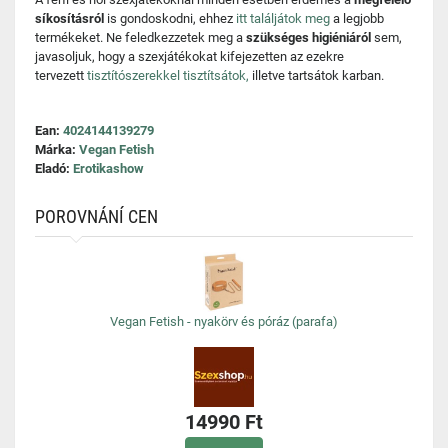
síkosításról
is gondoskodni, ehhez
itt találjátok meg
a legjobb
termékeket. Ne feledkezzetek meg a
szükséges higiéniáról
sem,
javasoljuk, hogy a szexjátékokat kifejezetten az ezekre
tervezett
tisztítószerekkel tisztítsátok,
illetve tartsátok karban.
Ean:
4024144139279
Márka:
Vegan Fetish
Eladó:
Erotikashow
POROVNÁNÍ CEN
Vegan Fetish - nyakörv és póráz (parafa)
14990 Ft