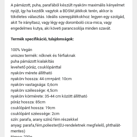
A párnázott, puha, parafából készült nyakörv maximális kényelmet
nyújt, így ha kezdők vagytok a BDSM játékok terén, akkor is
tökéletes választás. Ideális szerepjátékokhoz: legyen egy szolgád,
akit Te irányítasz, vagy légy egy doromboló cica-mica, vagy
engedelmes kutya, aki követi parancsolója minden szavát.
Termék specifikáció, tulajdonságok:
100% Vegán
uniszex termék: nőknek és férfiaknak
puha párnázott kialakítás
levehető póráz, csuklópánttal
nyakörv mérete állítható
nyakörv hossza: 44 cm+pánt: 10cm
nyakörv vastagsága: 0,6cm
nyakörv szélessége: 4,5cm
nyakörv körmérete: 35-44 cm között állítható
póráz hossza: 85cm
csuklópánt hossza: 19cm
csuklópánt széessége: 2cm
szín: parafa, arany színű fém részekkel
anyag: parafa,fém,poliester(EU-rendeletnek megfelelő, phthalát-
mentes)
tömeg: 230g