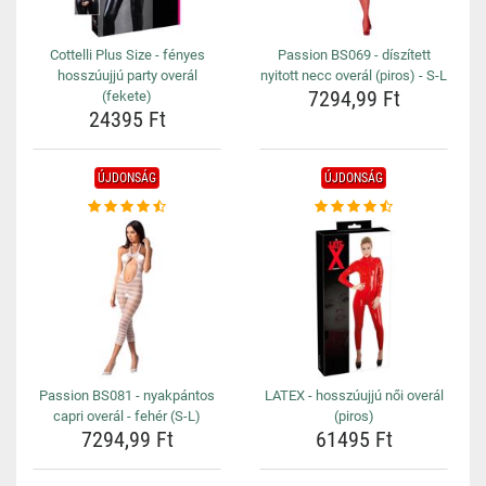
Cottelli Plus Size - fényes
Passion BS069 - díszített
hosszúujjú party overál
nyitott necc overál (piros) - S-L
7294,99 Ft
(fekete)
24395 Ft
ÚJDONSÁG
ÚJDONSÁG
Passion BS081 - nyakpántos
LATEX - hosszúujjú női overál
capri overál - fehér (S-L)
(piros)
7294,99 Ft
61495 Ft