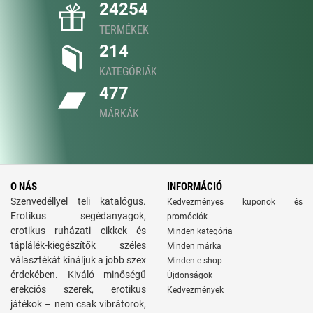
24254
TERMÉKEK
214
KATEGÓRIÁK
477
MÁRKÁK
O NÁS
INFORMÁCIÓ
Szenvedéllyel teli katalógus.
Kedvezményes kuponok és
Erotikus segédanyagok,
promóciók
erotikus ruházati cikkek és
Minden kategória
táplálék-kiegészítők széles
Minden márka
választékát kínáljuk a jobb szex
Minden e-shop
érdekében. Kiváló minőségű
Újdonságok
erekciós szerek, erotikus
Kedvezmények
játékok – nem csak vibrátorok,