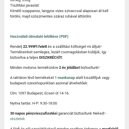
Tisztítási javaslat:
Kímélő szappanos, langyos vizes szivaccsal alaposan át kell
törölni, majd szöszmentes száraz ruhával áttörölni.
Használati útmutató letöltése (PDF)
Rendelj
22.999Ft felett
és a szállítási költséget mi álljuk!
Termékeinket semleges, lezárt csomagolásban küldjük, így
biztosítva a teljes
DISZKRÉCIÓT.
Minden motoros termékünkre
2 év jótállást
biztosítunk!
A raktáron lévő termékeket
1 munkanap
alatt kiszállítjuk vagy
budapesti szexshopunkban azonnal átvehetőek:
Cím: 1097 Budapest, Ecseri út 14-16.
Nyitva tartás: H-P: 9:30-18:00
30 napos pénzvisszafizetési
garanciát biztosítunk Neked! -
részletek
A férfi és női szexjátékoknál minden esetben érdemes a
megfelelő