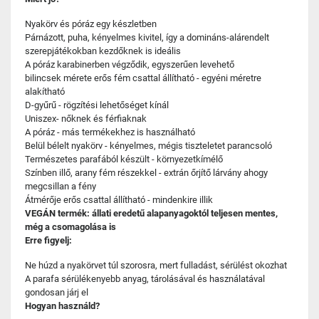
Nyakörv és póráz egy készletben
Párnázott, puha, kényelmes kivitel, így a domináns-alárendelt
szerepjátékokban kezdőknek is ideális
A póráz karabinerben végződik, egyszerűen levehető
bilincsek mérete erős fém csattal állítható - egyéni méretre
alakítható
D-gyűrű - rögzítési lehetőséget kínál
Uniszex- nőknek és férfiaknak
A póráz - más termékekhez is használható
Belül bélelt nyakörv - kényelmes, mégis tiszteletet parancsoló
Természetes parafából készült - környezetkímélő
Színben illő, arany fém részekkel - extrán őrjítő lárvány ahogy
megcsillan a fény
Átmérője erős csattal állítható - mindenkire illik
VEGÁN termék: állati eredetű alapanyagoktól teljesen mentes,
még a csomagolása is
Erre figyelj:
Ne húzd a nyakörvet túl szorosra, mert fulladást, sérülést okozhat
A parafa sérülékenyebb anyag, tárolásával és használatával
gondosan járj el
Hogyan használd?