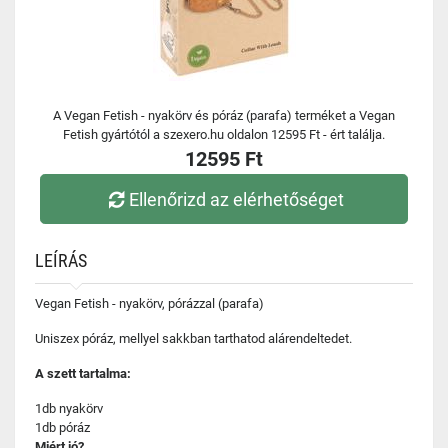
A Vegan Fetish - nyakörv és póráz (parafa) terméket a Vegan
Fetish gyártótól a szexero.hu oldalon 12595 Ft - ért találja.
12595 Ft
Ellenőrizd az elérhetőséget
LEÍRÁS
Vegan Fetish - nyakörv, pórázzal (parafa)
Uniszex póráz, mellyel sakkban tarthatod alárendeltedet.
A szett tartalma:
1db nyakörv
1db póráz
Miért jó?