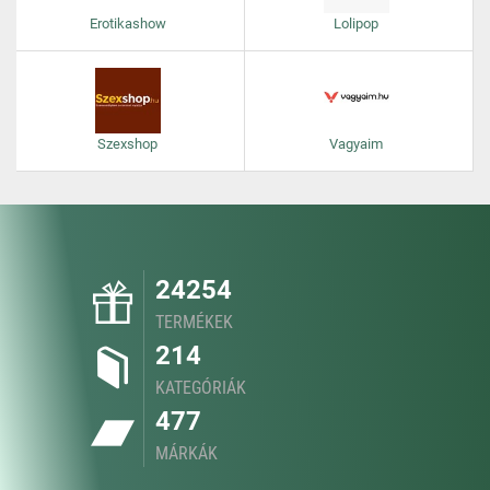
Erotikashow
Lolipop
Szexshop
Vagyaim
24254
TERMÉKEK
214
KATEGÓRIÁK
477
MÁRKÁK