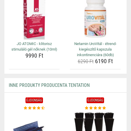
JO ATOMIC - klitorisz
Netamin UroVitál - étrend-
stimuláló gél nőknek (10ml)
kiegészítő kapszula
9990 Ft
inkontinenciára (60db)
6190 Ft
6290 Ft
INNE PRODUKTY PRODUCENTA TENTATION
ÚJDONSÁG
ÚJDONSÁG