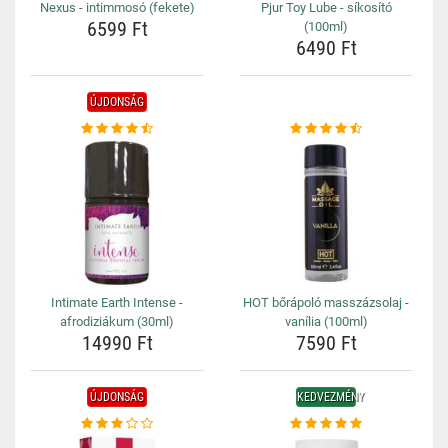
Nexus - intimmosó (fekete)
Pjur Toy Lube - síkosító
6599 Ft
(100ml)
6490 Ft
ÚJDONSÁG
Intimate Earth Intense -
HOT bőrápoló masszázsolaj -
afrodiziákum (30ml)
vanília (100ml)
14990 Ft
7590 Ft
ÚJDONSÁG
KEDVEZMÉNY