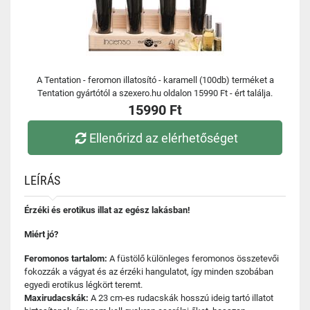
A Tentation - feromon illatosító - karamell (100db) terméket a
Tentation gyártótól a szexero.hu oldalon 15990 Ft - ért találja.
15990 Ft
Ellenőrizd az elérhetőséget
LEÍRÁS
Érzéki és erotikus illat az egész lakásban!
Miért jó?
Feromonos tartalom:
A füstölő különleges feromonos összetevői
fokozzák a vágyat és az érzéki hangulatot, így minden szobában
egyedi erotikus légkört teremt.
Maxirudacskák:
A 23 cm-es rudacskák hosszú ideig tartó illatot