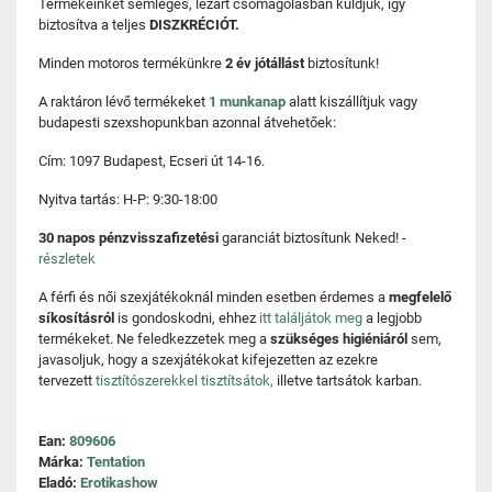
Termékeinket semleges, lezárt csomagolásban küldjük, így
biztosítva a teljes
DISZKRÉCIÓT.
Minden motoros termékünkre
2 év jótállást
biztosítunk!
A raktáron lévő termékeket
1 munkanap
alatt kiszállítjuk vagy
budapesti szexshopunkban azonnal átvehetőek:
Cím: 1097 Budapest, Ecseri út 14-16.
Nyitva tartás: H-P: 9:30-18:00
30 napos pénzvisszafizetési
garanciát biztosítunk Neked! -
részletek
A férfi és női szexjátékoknál minden esetben érdemes a
megfelelő
síkosításról
is gondoskodni, ehhez
itt találjátok meg
a legjobb
termékeket. Ne feledkezzetek meg a
szükséges higiéniáról
sem,
javasoljuk, hogy a szexjátékokat kifejezetten az ezekre
tervezett
tisztítószerekkel tisztítsátok,
illetve tartsátok karban.
Ean:
809606
Márka:
Tentation
Eladó:
Erotikashow