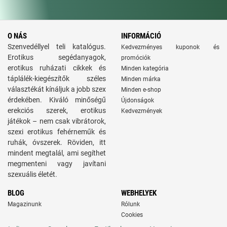
O NÁS
INFORMÁCIÓ
Szenvedéllyel teli katalógus.
Kedvezményes kuponok és
Erotikus segédanyagok,
promóciók
erotikus ruházati cikkek és
Minden kategória
táplálék-kiegészítők széles
Minden márka
választékát kínáljuk a jobb szex
Minden e-shop
érdekében. Kiváló minőségű
Újdonságok
erekciós szerek, erotikus
Kedvezmények
játékok – nem csak vibrátorok,
szexi erotikus fehérneműk és
ruhák, óvszerek. Röviden, itt
mindent megtalál, ami segíthet
megmenteni vagy javítani
szexuális életét.
BLOG
WEBHELYEK
Magazinunk
Rólunk
Cookies