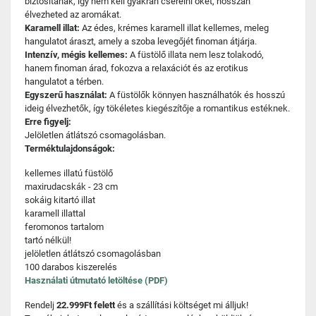
biztosítanak, így nem kell gyakran cserélni őket, hosszan
élvezheted az aromákat.
Karamell illat:
Az édes, krémes karamell illat kellemes, meleg
hangulatot áraszt, amely a szoba levegőjét finoman átjárja.
Intenzív, mégis kellemes:
A füstölő illata nem lesz tolakodó,
hanem finoman árad, fokozva a relaxációt és az erotikus
hangulatot a térben.
Egyszerű használat:
A füstölők könnyen használhatók és hosszú
ideig élvezhetők, így tökéletes kiegészítője a romantikus estéknek.
Erre figyelj:
Jelöletlen átlátszó csomagolásban.
Terméktulajdonságok:
kellemes illatú füstölő
maxirudacskák - 23 cm
sokáig kitartó illat
karamell illattal
feromonos tartalom
tartó nélkül!
jelöletlen átlátszó csomagolásban
100 darabos kiszerelés
Használati útmutató letöltése (PDF)
Rendelj
22.999Ft felett
és a szállítási költséget mi álljuk!