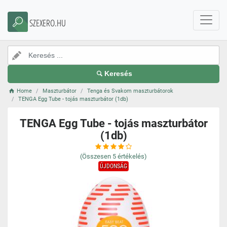
SZEXERO.HU
Keresés
Home
Maszturbátor
Tenga és Svakom maszturbátorok
TENGA Egg Tube - tojás maszturbátor (1db)
TENGA Egg Tube - tojás maszturbátor
(1db)
(Összesen
5
értékelés)
ÚJDONSÁG