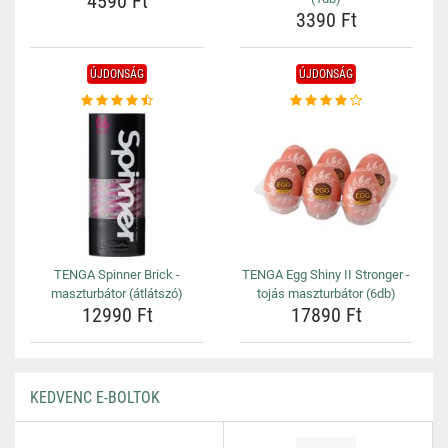
4590 Ft
3390 Ft
ÚJDONSÁG
ÚJDONSÁG
TENGA Spinner Brick -
TENGA Egg Shiny II Stronger -
maszturbátor (átlátszó)
tojás maszturbátor (6db)
12990 Ft
17890 Ft
KEDVENC E-BOLTOK