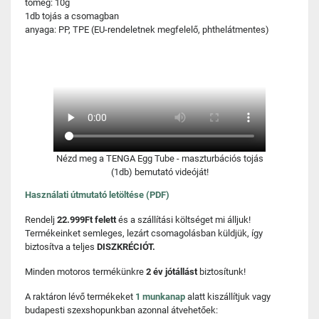
tömeg: 10g
1db tojás a csomagban
anyaga: PP, TPE (EU-rendeletnek megfelelő, phthelátmentes)
Nézd meg a TENGA Egg Tube - maszturbációs tojás
(1db) bemutató videóját!
Használati útmutató letöltése (PDF)
Rendelj
22.999Ft felett
és a szállítási költséget mi álljuk!
Termékeinket semleges, lezárt csomagolásban küldjük, így
biztosítva a teljes
DISZKRÉCIÓT.
Minden motoros termékünkre
2 év jótállást
biztosítunk!
A raktáron lévő termékeket
1 munkanap
alatt kiszállítjuk vagy
budapesti szexshopunkban azonnal átvehetőek: