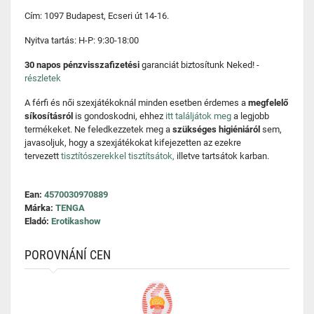
Cím: 1097 Budapest, Ecseri út 14-16.
Nyitva tartás: H-P: 9:30-18:00
30 napos pénzvisszafizetési
garanciát biztosítunk Neked! -
részletek
A férfi és női szexjátékoknál minden esetben érdemes a
megfelelő
síkosításról
is gondoskodni, ehhez
itt találjátok meg
a legjobb
termékeket. Ne feledkezzetek meg a
szükséges higiéniáról
sem,
javasoljuk, hogy a szexjátékokat kifejezetten az ezekre
tervezett
tisztítószerekkel tisztítsátok,
illetve tartsátok karban.
Ean:
4570030970889
Márka:
TENGA
Eladó:
Erotikashow
POROVNÁNÍ CEN