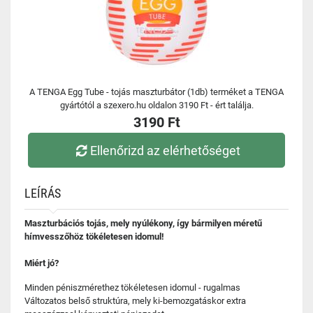
A TENGA Egg Tube - tojás maszturbátor (1db) terméket a TENGA
gyártótól a szexero.hu oldalon 3190 Ft - ért találja.
3190 Ft
Ellenőrizd az elérhetőséget
LEÍRÁS
Maszturbációs tojás, mely nyúlékony, így bármilyen méretű
hímvesszőhöz tökéletesen idomul!
Miért jó?
Minden péniszmérethez tökéletesen idomul - rugalmas
Változatos belső struktúra, mely ki-bemozgatáskor extra