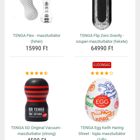
TENGA Flex - maszturbátor
TENGA Flip Zero Gravity -
(fehér)
szuper-maszturbátor (fekete)
15990 Ft
64990 Ft
ÚJDONSÁG
TENGA SD Original Vacuum -
TENGA Egg Keith Haring
maszturbátor (strong)
Street - tojás maszturbátor
(1db)