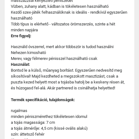
masszázzsal kényezteti péniszedet
Vízben, zuhany alatt, kádban is tökéletesen használható
Kezdő szex-játék felhasználóknak is ideális - rendkívül egyszerűen
használható
Több típus is elérhető - változatos örömszerzés, szinte a hét
minden napjára
Erre figyelj:
Használd óvszerrel, mert akkor többször is tudod használni
Nehezen kimosható
Merev, vagy félmerev pénisszel használható csak
Használat:
Bontsd le a külső, műanyag borítást. Egyszerűen nedvesítd meg
síkosítóval! Majd kezdheted a megszokott masztizást, csak a
puszta kezed helyett most a tojásba hatolj be a keskeny résen át,
és húzogasd fel-alá. Akár partnered is csinálhatja helyetted!
Termék specifikáció, tulajdonságok:
rugalmas
minden péniszmérethez tökéletesen idomul
a tojás magassága: 7 cm
a tojás átmérője: 4,5 cm (kissé ovális alakú)
szín: áttetsző fehér