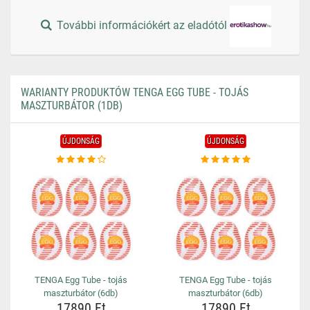
További információkért az eladótól
WARIANTY PRODUKTÓW TENGA EGG TUBE - TOJÁS
MASZTURBÁTOR (1DB)
ÚJDONSÁG
ÚJDONSÁG
TENGA Egg Tube - tojás
TENGA Egg Tube - tojás
maszturbátor (6db)
maszturbátor (6db)
17890 Ft
17890 Ft