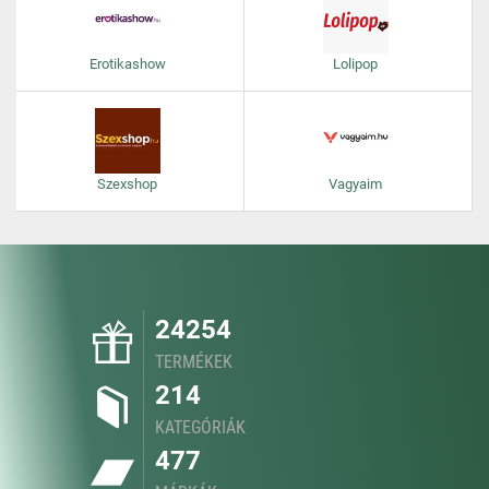
Erotikashow
Lolipop
Szexshop
Vagyaim
24254
TERMÉKEK
214
KATEGÓRIÁK
477