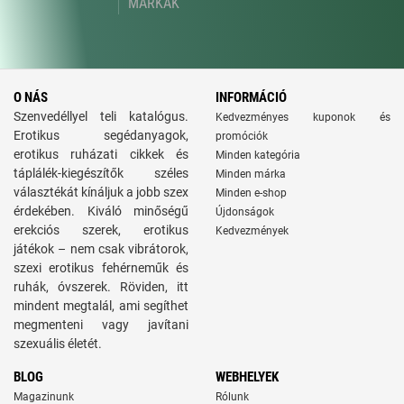
MÁRKÁK
O NÁS
INFORMÁCIÓ
Szenvedéllyel teli katalógus.
Kedvezményes kuponok és
Erotikus segédanyagok,
promóciók
erotikus ruházati cikkek és
Minden kategória
táplálék-kiegészítők széles
Minden márka
választékát kínáljuk a jobb szex
Minden e-shop
érdekében. Kiváló minőségű
Újdonságok
erekciós szerek, erotikus
Kedvezmények
játékok – nem csak vibrátorok,
szexi erotikus fehérneműk és
ruhák, óvszerek. Röviden, itt
mindent megtalál, ami segíthet
megmenteni vagy javítani
szexuális életét.
BLOG
WEBHELYEK
Magazinunk
Rólunk