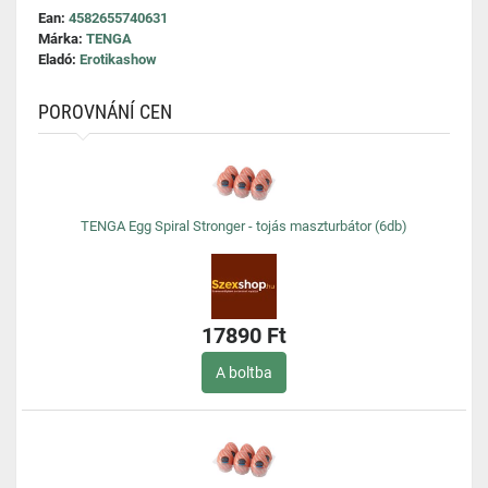
Ean:
4582655740631
Márka:
TENGA
Eladó:
Erotikashow
POROVNÁNÍ CEN
TENGA Egg Spiral Stronger - tojás maszturbátor (6db)
17890 Ft
A boltba