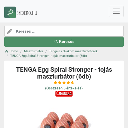
SZEXERO.HU
Keresés
Home
Maszturbátor
Tenga és Svakom maszturbátorok
TENGA Egg Spiral Stronger - tojás maszturbátor (6db)
TENGA Egg Spiral Stronger - tojás
maszturbátor (6db)
(Összesen
5
értékelés)
ÚJDONSÁG