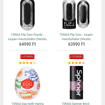
TENGA Flip Zero Gravity -
TENGA Flip Zero - szuper-
szuper-maszturbátor (fekete)
maszturbátor (fekete)
64990 Ft
63990 Ft
ÚJDONSÁG
ÚJDONSÁG
TENGA Egg Keith Haring
TENGA Spinner Brick -