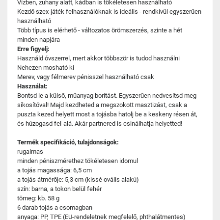
Vízben, zuhany alatt, kádban is tökéletesen használható
Kezdő szex-játék felhasználóknak is ideális - rendkívül egyszerűen
használható
Több típus is elérhető - változatos örömszerzés, szinte a hét
minden napjára
Erre figyelj:
Használd óvszerrel, mert akkor többször is tudod használni
Nehezen mosható ki
Merev, vagy félmerev pénisszel használható csak
Használat:
Bontsd le a külső, műanyag borítást. Egyszerűen nedvesítsd meg
síkosítóval! Majd kezdheted a megszokott masztizást, csak a
puszta kezed helyett most a tojásba hatolj be a keskeny résen át,
és húzogasd fel-alá. Akár partnered is csinálhatja helyetted!
Termék specifikáció, tulajdonságok:
rugalmas
minden péniszmérethez tökéletesen idomul
a tojás magassága: 6,5 cm
a tojás átmérője: 5,3 cm (kissé ovális alakú)
szín: barna, a tokon belül fehér
tömeg: kb. 58 g
6 darab tojás a csomagban
anyaga: PP, TPE (EU-rendeletnek megfelelő, phthalátmentes)