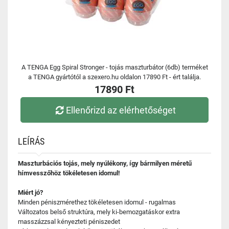
A TENGA Egg Spiral Stronger - tojás maszturbátor (6db) terméket
a TENGA gyártótól a szexero.hu oldalon 17890 Ft - ért találja.
17890 Ft
Ellenőrizd az elérhetőséget
LEÍRÁS
Maszturbációs tojás, mely nyúlékony, így bármilyen méretű
hímvesszőhöz tökéletesen idomul!
Miért jó?
Minden péniszmérethez tökéletesen idomul - rugalmas
Változatos belső struktúra, mely ki-bemozgatáskor extra
masszázzsal kényezteti péniszedet