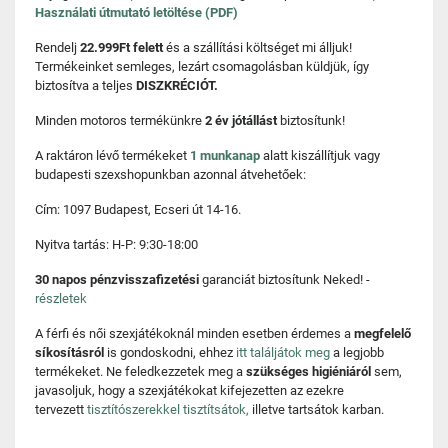
Használati útmutató letöltése (PDF)
Rendelj
22.999Ft felett
és a szállítási költséget mi álljuk!
Termékeinket semleges, lezárt csomagolásban küldjük, így
biztosítva a teljes
DISZKRÉCIÓT.
Minden motoros termékünkre
2 év jótállást
biztosítunk!
A raktáron lévő termékeket
1 munkanap
alatt kiszállítjuk vagy
budapesti szexshopunkban azonnal átvehetőek:
Cím: 1097 Budapest, Ecseri út 14-16.
Nyitva tartás: H-P: 9:30-18:00
30 napos pénzvisszafizetési
garanciát biztosítunk Neked! -
részletek
A férfi és női szexjátékoknál minden esetben érdemes a
megfelelő
síkosításról
is gondoskodni, ehhez
itt találjátok meg
a legjobb
termékeket. Ne feledkezzetek meg a
szükséges higiéniáról
sem,
javasoljuk, hogy a szexjátékokat kifejezetten az ezekre
tervezett
tisztítószerekkel tisztítsátok,
illetve tartsátok karban.