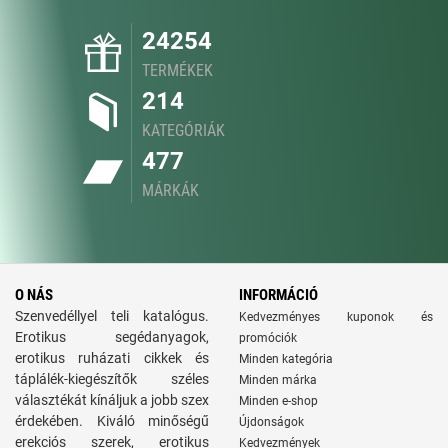
24254
TERMÉKEK
214
KATEGÓRIÁK
477
MÁRKÁK
O NÁS
INFORMÁCIÓ
Szenvedéllyel teli katalógus.
Kedvezményes kuponok és
Erotikus segédanyagok,
promóciók
erotikus ruházati cikkek és
Minden kategória
táplálék-kiegészítők széles
Minden márka
választékát kínáljuk a jobb szex
Minden e-shop
érdekében. Kiváló minőségű
Újdonságok
erekciós szerek, erotikus
Kedvezmények