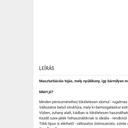
LEÍRÁS
Maszturbációs tojás, mely nyúlékony, így bármilyen 
Miért jó?
Minden péniszmérethez tökéletesen idomul - rugalmas
Változatos belső struktúra, mely ki-bemozgatáskor ext
Vízben, zuhany alatt, kádban is tökéletesen használhat
Kezdő szex-játék felhasználóknak is ideális - rendkívü
Több típus is elérhető - változatos örömszerzés, szinte