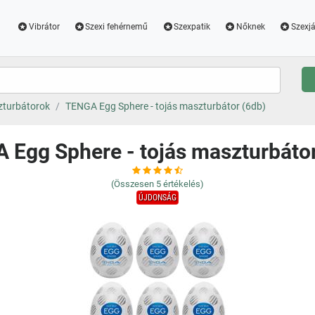
Vibrátor
Szexi fehérnemű
Szexpatik
Nőknek
Szexjá
turbátorok
TENGA Egg Sphere - tojás maszturbátor (6db)
 Egg Sphere - tojás maszturbátor
(Összesen
5
értékelés)
ÚJDONSÁG