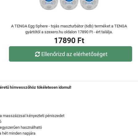
A TENGA Egg Sphere - tojás maszturbátor (6db) terméket a TENGA
gyártótól a szexero.hu oldalon 17890 Ft - ért találja.
17890 Ft
Ellenőrizd az elérhetőséget
méretű hímvesszőhöz tökéletesen idomul!
ra masszázzsal kényezteti péniszedet
ó
l egyszerűen használható
 a hét minden napjára