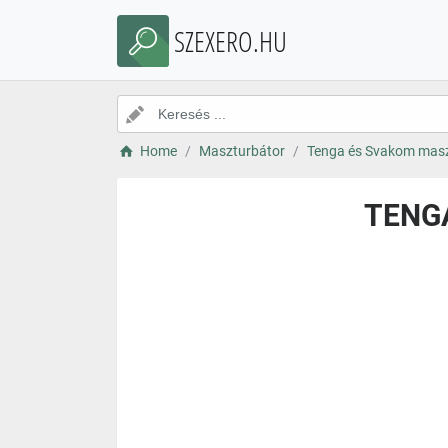
SZEXERO.HU
Home
Maszturbátor
Tenga és Svakom masz
TENGA