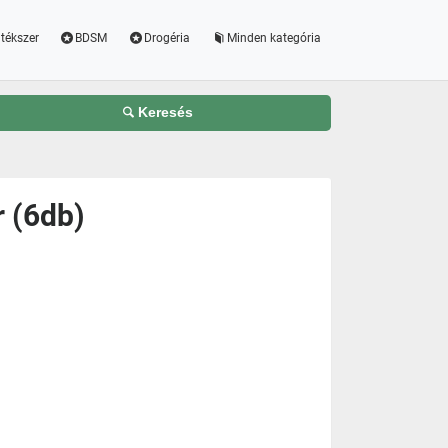
tékszer
BDSM
Drogéria
Minden kategória
Keresés
 (6db)