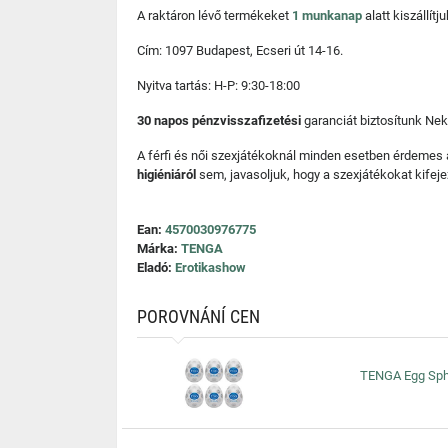
A raktáron lévő termékeket
1 munkanap
alatt kiszállí
Cím: 1097 Budapest, Ecseri út 14-16.
Nyitva tartás: H-P: 9:30-18:00
30 napos pénzvisszafizetési
garanciát biztosítunk Nek
A férfi és női szexjátékoknál minden esetben érdemes
higiéniáról
sem, javasoljuk, hogy a szexjátékokat kifeje
Ean:
4570030976775
Márka:
TENGA
Eladó:
Erotikashow
POROVNÁNÍ CEN
TENGA Egg Sphe