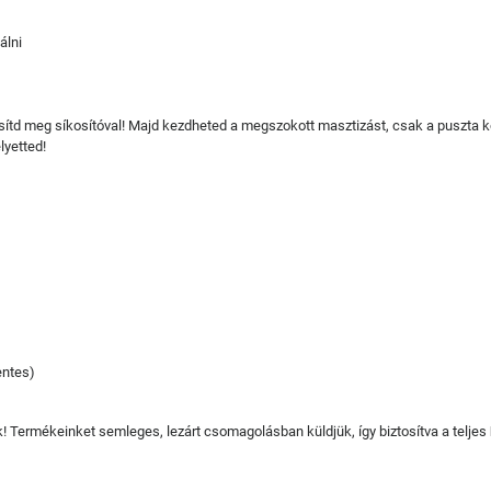
álni
sítd meg síkosítóval! Majd kezdheted a megszokott masztizást, csak a puszta ke
lyetted!
entes)
juk! Termékeinket semleges, lezárt csomagolásban küldjük, így biztosítva a teljes