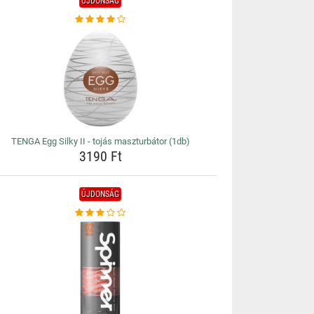
ÚJDONSÁG
TENGA Egg Silky II - tojás maszturbátor (1db)
3190 Ft
ÚJDONSÁG