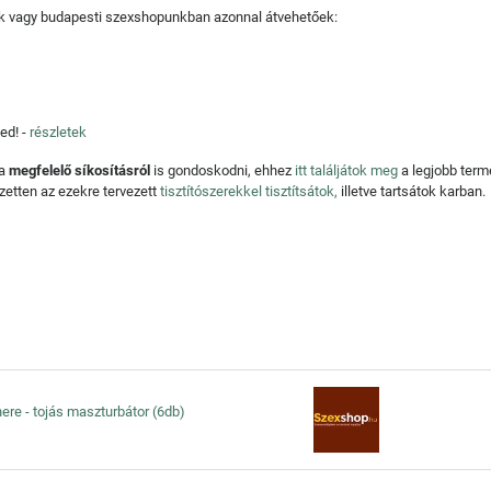
tjuk vagy budapesti szexshopunkban azonnal átvehetőek:
ed! -
részletek
 a
megfelelő síkosításról
is gondoskodni, ehhez
itt találjátok meg
a legjobb ter
zetten az ezekre tervezett
tisztítószerekkel tisztítsátok,
illetve tartsátok karban.
re - tojás maszturbátor (6db)