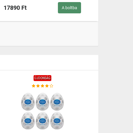
17890 Ft
A boltba
ÚJDONSÁG