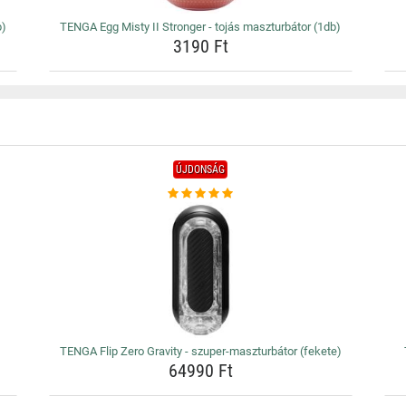
b)
TENGA Egg Misty II Stronger - tojás maszturbátor (1db)
3190 Ft
ÚJDONSÁG
TENGA Flip Zero Gravity - szuper-maszturbátor (fekete)
64990 Ft