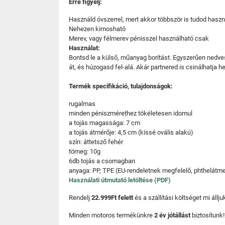
Erre figyelj:
Használd óvszerrel, mert akkor többször is tudod haszn
Nehezen kimosható
Merev, vagy félmerev pénisszel használható csak
Használat:
Bontsd le a külső, műanyag borítást. Egyszerűen nedve
át, és húzogasd fel-alá. Akár partnered is csinálhatja he
Termék specifikáció, tulajdonságok:
rugalmas
minden péniszmérethez tökéletesen idomul
a tojás magassága: 7 cm
a tojás átmérője: 4,5 cm (kissé ovális alakú)
szín: áttetsző fehér
tömeg: 10g
6db tojás a csomagban
anyaga: PP, TPE (EU-rendeletnek megfelelő, phthelátm
Használati útmutató letöltése (PDF)
Rendelj
22.999Ft felett
és a szállítási költséget mi áll
Minden motoros termékünkre
2 év jótállást
biztosítunk!