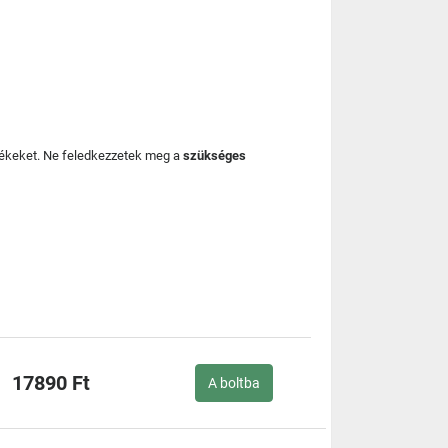
mékeket. Ne feledkezzetek meg a
szükséges
17890 Ft
A boltba