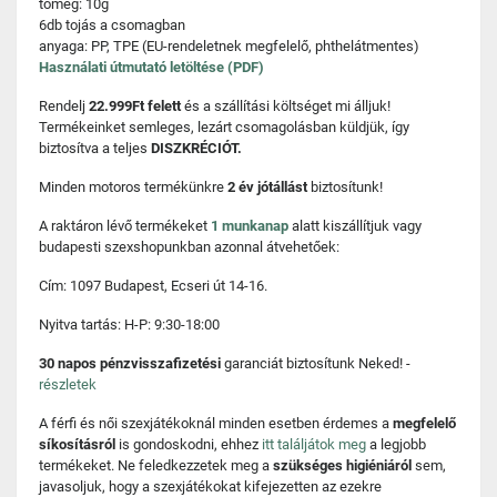
tömeg: 10g
6db tojás a csomagban
anyaga: PP, TPE (EU-rendeletnek megfelelő, phthelátmentes)
Használati útmutató letöltése (PDF)
Rendelj
22.999Ft felett
és a szállítási költséget mi álljuk!
Termékeinket semleges, lezárt csomagolásban küldjük, így
biztosítva a teljes
DISZKRÉCIÓT.
Minden motoros termékünkre
2 év jótállást
biztosítunk!
A raktáron lévő termékeket
1 munkanap
alatt kiszállítjuk vagy
budapesti szexshopunkban azonnal átvehetőek:
Cím: 1097 Budapest, Ecseri út 14-16.
Nyitva tartás: H-P: 9:30-18:00
30 napos pénzvisszafizetési
garanciát biztosítunk Neked! -
részletek
A férfi és női szexjátékoknál minden esetben érdemes a
megfelelő
síkosításról
is gondoskodni, ehhez
itt találjátok meg
a legjobb
termékeket. Ne feledkezzetek meg a
szükséges higiéniáról
sem,
javasoljuk, hogy a szexjátékokat kifejezetten az ezekre