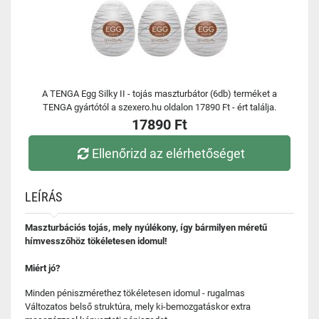
A TENGA Egg Silky II - tojás maszturbátor (6db) terméket a
TENGA gyártótól a szexero.hu oldalon 17890 Ft - ért találja.
17890 Ft
Ellenőrizd az elérhetőséget
LEÍRÁS
Maszturbációs tojás, mely nyúlékony, így bármilyen méretű
hímvesszőhöz tökéletesen idomul!
Miért jó?
Minden péniszmérethez tökéletesen idomul - rugalmas
Változatos belső struktúra, mely ki-bemozgatáskor extra