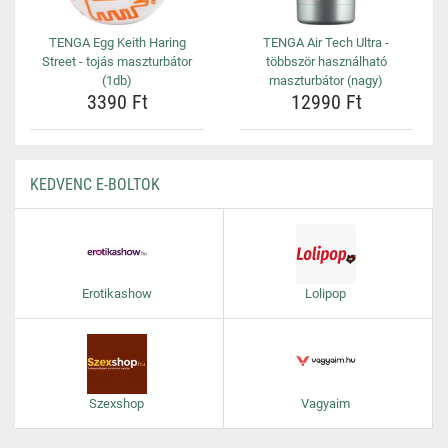
TENGA Egg Keith Haring
TENGA Air Tech Ultra -
Street - tojás maszturbátor
többször használható
(1db)
maszturbátor (nagy)
3390 Ft
12990 Ft
KEDVENC E-BOLTOK
Erotikashow
Lolipop
Szexshop
Vagyaim