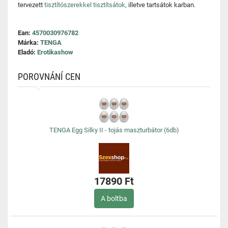
tervezett
tisztítószerekkel tisztítsátok,
illetve tartsátok karban.
Ean:
4570030976782
Márka:
TENGA
Eladó:
Erotikashow
POROVNÁNÍ CEN
TENGA Egg Silky II - tojás maszturbátor (6db)
17890 Ft
A boltba