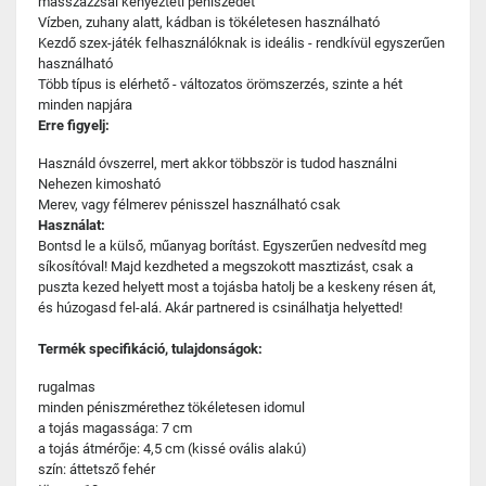
masszázzsal kényezteti péniszedet
Vízben, zuhany alatt, kádban is tökéletesen használható
Kezdő szex-játék felhasználóknak is ideális - rendkívül egyszerűen
használható
Több típus is elérhető - változatos örömszerzés, szinte a hét
minden napjára
Erre figyelj:
Használd óvszerrel, mert akkor többször is tudod használni
Nehezen kimosható
Merev, vagy félmerev pénisszel használható csak
Használat:
Bontsd le a külső, műanyag borítást. Egyszerűen nedvesítd meg
síkosítóval! Majd kezdheted a megszokott masztizást, csak a
puszta kezed helyett most a tojásba hatolj be a keskeny résen át,
és húzogasd fel-alá. Akár partnered is csinálhatja helyetted!
Termék specifikáció, tulajdonságok:
rugalmas
minden péniszmérethez tökéletesen idomul
a tojás magassága: 7 cm
a tojás átmérője: 4,5 cm (kissé ovális alakú)
szín: áttetsző fehér