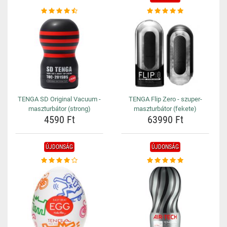
TENGA SD Original Vacuum -
TENGA Flip Zero - szuper-
maszturbátor (strong)
maszturbátor (fekete)
4590 Ft
63990 Ft
ÚJDONSÁG
ÚJDONSÁG