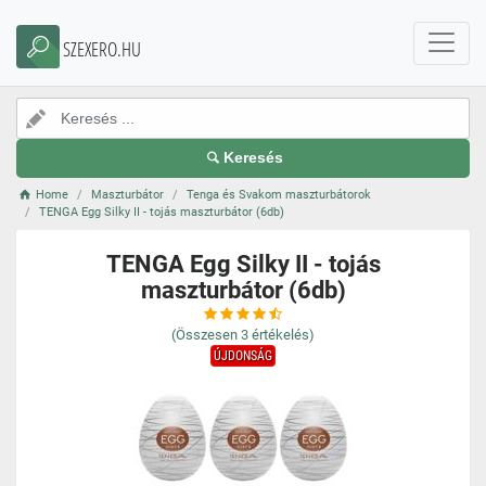
SZEXERO.HU
Keresés
Home
Maszturbátor
Tenga és Svakom maszturbátorok
TENGA Egg Silky II - tojás maszturbátor (6db)
TENGA Egg Silky II - tojás
maszturbátor (6db)
(Összesen
3
értékelés)
ÚJDONSÁG