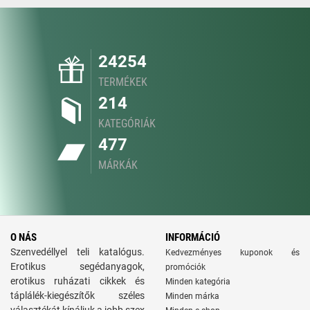
24254
TERMÉKEK
214
KATEGÓRIÁK
477
MÁRKÁK
O NÁS
INFORMÁCIÓ
Szenvedéllyel teli katalógus.
Kedvezményes kuponok és
Erotikus segédanyagok,
promóciók
erotikus ruházati cikkek és
Minden kategória
táplálék-kiegészítők széles
Minden márka