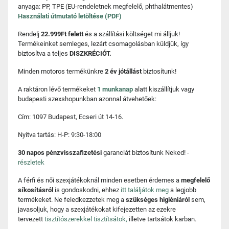
anyaga: PP, TPE (EU-rendeletnek megfelelő, phthalátmentes)
Használati útmutató letöltése (PDF)
Rendelj
22.999Ft felett
és a szállítási költséget mi álljuk!
Termékeinket semleges, lezárt csomagolásban küldjük, így
biztosítva a teljes
DISZKRÉCIÓT.
Minden motoros termékünkre
2 év jótállást
biztosítunk!
A raktáron lévő termékeket
1 munkanap
alatt kiszállítjuk vagy
budapesti szexshopunkban azonnal átvehetőek:
Cím: 1097 Budapest, Ecseri út 14-16.
Nyitva tartás: H-P: 9:30-18:00
30 napos pénzvisszafizetési
garanciát biztosítunk Neked! -
részletek
A férfi és női szexjátékoknál minden esetben érdemes a
megfelelő
síkosításról
is gondoskodni, ehhez
itt találjátok meg
a legjobb
termékeket. Ne feledkezzetek meg a
szükséges higiéniáról
sem,
javasoljuk, hogy a szexjátékokat kifejezetten az ezekre
tervezett
tisztítószerekkel tisztítsátok,
illetve tartsátok karban.