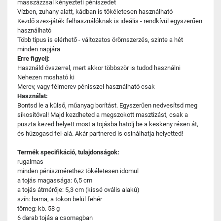
masszázzsal kényezteti péniszedet
Vízben, zuhany alatt, kádban is tökéletesen használható
Kezdő szex-játék felhasználóknak is ideális - rendkívül egyszerűen
használható
Több típus is elérhető - változatos örömszerzés, szinte a hét
minden napjára
Erre figyelj:
Használd óvszerrel, mert akkor többször is tudod használni
Nehezen mosható ki
Merev, vagy félmerev pénisszel használható csak
Használat:
Bontsd le a külső, műanyag borítást. Egyszerűen nedvesítsd meg
síkosítóval! Majd kezdheted a megszokott masztizást, csak a
puszta kezed helyett most a tojásba hatolj be a keskeny résen át,
és húzogasd fel-alá. Akár partnered is csinálhatja helyetted!
Termék specifikáció, tulajdonságok:
rugalmas
minden péniszmérethez tökéletesen idomul
a tojás magassága: 6,5 cm
a tojás átmérője: 5,3 cm (kissé ovális alakú)
szín: barna, a tokon belül fehér
tömeg: kb. 58 g
6 darab tojás a csomagban