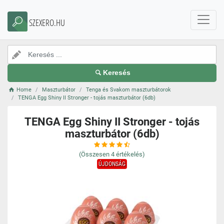
SZEXERO.HU
Keresés
Home
Maszturbátor
Tenga és Svakom maszturbátorok
TENGA Egg Shiny II Stronger - tojás maszturbátor (6db)
TENGA Egg Shiny II Stronger - tojás
maszturbátor (6db)
(Összesen
4
értékelés)
ÚJDONSÁG