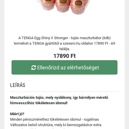
A TENGA Egg Shiny II Stronger - tojás maszturbátor (6db)
terméket a TENGA gyártótól a szexero.hu oldalon 17890 Ft - ért
találja.
17890 Ft
Ellenőrizd az elérhetőséget
LEÍRÁS
Maszturbációs tojás, mely nyúlékony, így bármilyen méretű
hímvesszőhöz tökéletesen idomul!
Miért jó?
Minden péniszmérethez tökéletesen idomul - rugalmas
Változatos belső struktúra, mely ki-bemozgatáskor extra