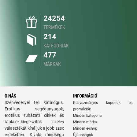
24254
TERMÉKEK
214
KATEGÓRIÁK
477
MÁRKÁK
O NÁS
INFORMÁCIÓ
Szenvedéllyel teli katalógus.
Kedvezményes kuponok és
Erotikus segédanyagok,
promóciók
erotikus ruházati cikkek és
Minden kategória
táplálék-kiegészítők széles
Minden márka
választékát kínáljuk a jobb szex
Minden e-shop
érdekében. Kiváló minőségű
Újdonságok