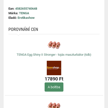
Ean:
4582655740648
Márka:
TENGA
Eladó:
Erotikashow
POROVNÁNÍ CEN
TENGA Egg Shiny II Stronger - tojás maszturbátor (6db)
17890 Ft
A boltba