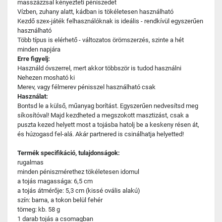
masszázzsal kényezteti péniszedet
Vízben, zuhany alatt, kádban is tökéletesen használható
Kezdő szex-játék felhasználóknak is ideális - rendkívül egyszerűen
használható
Több típus is elérhető - változatos örömszerzés, szinte a hét
minden napjára
Erre figyelj:
Használd óvszerrel, mert akkor többször is tudod használni
Nehezen mosható ki
Merev, vagy félmerev pénisszel használható csak
Használat:
Bontsd le a külső, műanyag borítást. Egyszerűen nedvesítsd meg
síkosítóval! Majd kezdheted a megszokott masztizást, csak a
puszta kezed helyett most a tojásba hatolj be a keskeny résen át,
és húzogasd fel-alá. Akár partnered is csinálhatja helyetted!
Termék specifikáció, tulajdonságok:
rugalmas
minden péniszmérethez tökéletesen idomul
a tojás magassága: 6,5 cm
a tojás átmérője: 5,3 cm (kissé ovális alakú)
szín: barna, a tokon belül fehér
tömeg: kb. 58 g
1 darab tojás a csomagban