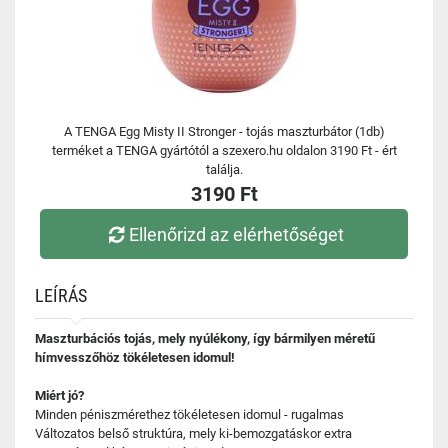
A TENGA Egg Misty II Stronger - tojás maszturbátor (1db)
terméket a TENGA gyártótól a szexero.hu oldalon 3190 Ft - ért
találja.
3190 Ft
Ellenőrizd az elérhetőséget
LEÍRÁS
Maszturbációs tojás, mely nyúlékony, így bármilyen méretű
hímvesszőhöz tökéletesen idomul!
Miért jó?
Minden péniszmérethez tökéletesen idomul - rugalmas
Változatos belső struktúra, mely ki-bemozgatáskor extra