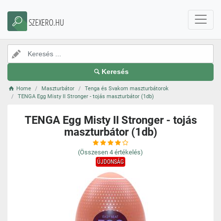
SZEXERO.HU
Keresés
Home
Maszturbátor
Tenga és Svakom maszturbátorok
TENGA Egg Misty II Stronger - tojás maszturbátor (1db)
TENGA Egg Misty II Stronger - tojás
maszturbátor (1db)
(Összesen
4
értékelés)
ÚJDONSÁG