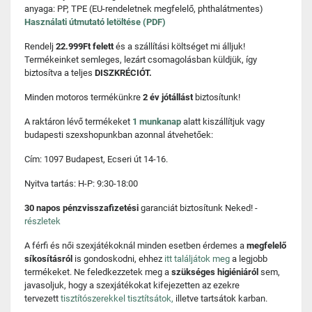
anyaga: PP, TPE (EU-rendeletnek megfelelő, phthalátmentes)
Használati útmutató letöltése (PDF)
Rendelj
22.999Ft felett
és a szállítási költséget mi álljuk!
Termékeinket semleges, lezárt csomagolásban küldjük, így
biztosítva a teljes
DISZKRÉCIÓT.
Minden motoros termékünkre
2 év jótállást
biztosítunk!
A raktáron lévő termékeket
1 munkanap
alatt kiszállítjuk vagy
budapesti szexshopunkban azonnal átvehetőek:
Cím: 1097 Budapest, Ecseri út 14-16.
Nyitva tartás: H-P: 9:30-18:00
30 napos pénzvisszafizetési
garanciát biztosítunk Neked! -
részletek
A férfi és női szexjátékoknál minden esetben érdemes a
megfelelő
síkosításról
is gondoskodni, ehhez
itt találjátok meg
a legjobb
termékeket. Ne feledkezzetek meg a
szükséges higiéniáról
sem,
javasoljuk, hogy a szexjátékokat kifejezetten az ezekre
tervezett
tisztítószerekkel tisztítsátok,
illetve tartsátok karban.