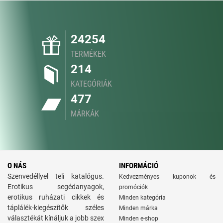
24254
TERMÉKEK
214
KATEGÓRIÁK
477
MÁRKÁK
O NÁS
INFORMÁCIÓ
Szenvedéllyel teli katalógus.
Kedvezményes kuponok és
Erotikus segédanyagok,
promóciók
erotikus ruházati cikkek és
Minden kategória
táplálék-kiegészítők széles
Minden márka
választékát kínáljuk a jobb szex
Minden e-shop