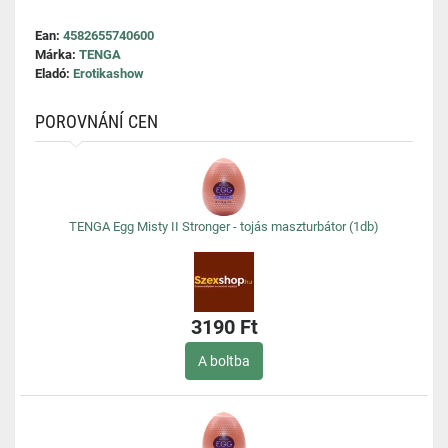
Ean:
4582655740600
Márka:
TENGA
Eladó:
Erotikashow
POROVNÁNÍ CEN
TENGA Egg Misty II Stronger - tojás maszturbátor (1db)
3190 Ft
A boltba