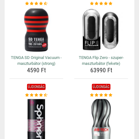
TENGA SD Original Vacuum -
TENGA Flip Zero - szuper-
maszturbátor (strong)
maszturbátor (fekete)
4590 Ft
63990 Ft
ÚJDONSÁG
ÚJDONSÁG