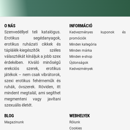
O NÁS
INFORMÁCIÓ
Szenvedéllyel teli katalógus.
Kedvezményes kuponok és
Erotikus segédanyagok,
promóciók
erotikus ruházati cikkek és
Minden kategória
táplálék-kiegészítők széles
Minden márka
választékát kínáljuk a jobb szex
Minden e-shop
érdekében. Kiváló minőségű
Újdonságok
erekciós szerek, erotikus
Kedvezmények
játékok – nem csak vibrátorok,
szexi erotikus fehérneműk és
ruhák, óvszerek. Röviden, itt
mindent megtalál, ami segíthet
megmenteni vagy javítani
szexuális életét.
BLOG
WEBHELYEK
Magazinunk
Rólunk
Cookies