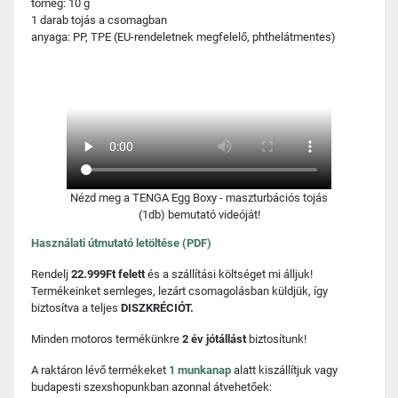
tömeg: 10 g
1 darab tojás a csomagban
anyaga: PP, TPE (EU-rendeletnek megfelelő, phthelátmentes)
Nézd meg a TENGA Egg Boxy - maszturbációs tojás
(1db) bemutató videóját!
Használati útmutató letöltése (PDF)
Rendelj
22.999Ft felett
és a szállítási költséget mi álljuk!
Termékeinket semleges, lezárt csomagolásban küldjük, így
biztosítva a teljes
DISZKRÉCIÓT.
Minden motoros termékünkre
2 év jótállást
biztosítunk!
A raktáron lévő termékeket
1 munkanap
alatt kiszállítjuk vagy
budapesti szexshopunkban azonnal átvehetőek: