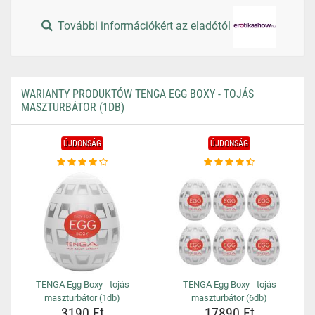
További információkért az eladótól
WARIANTY PRODUKTÓW TENGA EGG BOXY - TOJÁS
MASZTURBÁTOR (1DB)
ÚJDONSÁG
ÚJDONSÁG
TENGA Egg Boxy - tojás
TENGA Egg Boxy - tojás
maszturbátor (1db)
maszturbátor (6db)
3190 Ft
17890 Ft