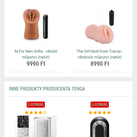
M For Men Sofia - vibráló
The Girl Next Door Tracey -
műpunci (natúr)
vibrációs műpunci (natúr)
9990 Ft
8990 Ft
INNE PRODUKTY PRODUCENTA TENGA
ÚJDONSÁG
ÚJDONSÁG