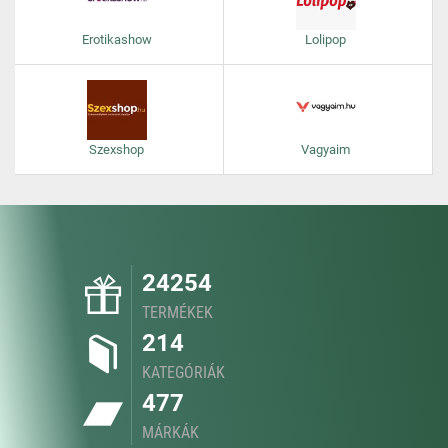
Erotikashow
Lolipop
Szexshop
Vagyaim
24254
TERMÉKEK
214
KATEGÓRIÁK
477
MÁRKÁK