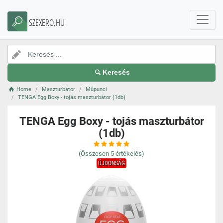
SZEXERO.HU
Keresés
Home
Maszturbátor
Műpunci
TENGA Egg Boxy - tojás maszturbátor (1db)
TENGA Egg Boxy - tojás maszturbátor
(1db)
(Összesen
5
értékelés)
ÚJDONSÁG