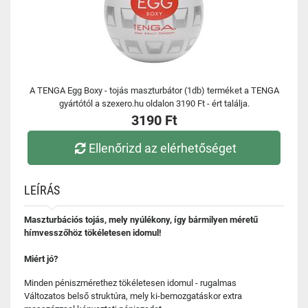
A TENGA Egg Boxy - tojás maszturbátor (1db) terméket a TENGA
gyártótól a szexero.hu oldalon 3190 Ft - ért találja.
3190 Ft
Ellenőrizd az elérhetőséget
LEÍRÁS
Maszturbációs tojás, mely nyúlékony, így bármilyen méretű
hímvesszőhöz tökéletesen idomul!
Miért jó?
Minden péniszmérethez tökéletesen idomul - rugalmas
Változatos belső struktúra, mely ki-bemozgatáskor extra