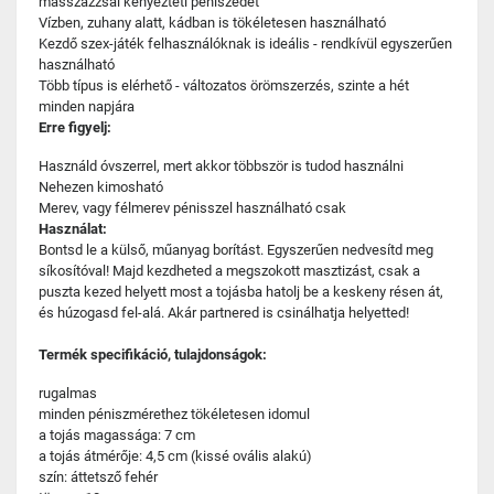
masszázzsal kényezteti péniszedet
Vízben, zuhany alatt, kádban is tökéletesen használható
Kezdő szex-játék felhasználóknak is ideális - rendkívül egyszerűen
használható
Több típus is elérhető - változatos örömszerzés, szinte a hét
minden napjára
Erre figyelj:
Használd óvszerrel, mert akkor többször is tudod használni
Nehezen kimosható
Merev, vagy félmerev pénisszel használható csak
Használat:
Bontsd le a külső, műanyag borítást. Egyszerűen nedvesítd meg
síkosítóval! Majd kezdheted a megszokott masztizást, csak a
puszta kezed helyett most a tojásba hatolj be a keskeny résen át,
és húzogasd fel-alá. Akár partnered is csinálhatja helyetted!
Termék specifikáció, tulajdonságok:
rugalmas
minden péniszmérethez tökéletesen idomul
a tojás magassága: 7 cm
a tojás átmérője: 4,5 cm (kissé ovális alakú)
szín: áttetsző fehér