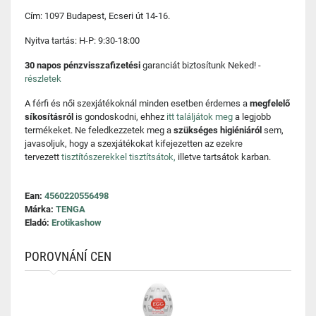
Cím: 1097 Budapest, Ecseri út 14-16.
Nyitva tartás: H-P: 9:30-18:00
30 napos pénzvisszafizetési
garanciát biztosítunk Neked! -
részletek
A férfi és női szexjátékoknál minden esetben érdemes a
megfelelő
síkosításról
is gondoskodni, ehhez
itt találjátok meg
a legjobb
termékeket. Ne feledkezzetek meg a
szükséges higiéniáról
sem,
javasoljuk, hogy a szexjátékokat kifejezetten az ezekre
tervezett
tisztítószerekkel tisztítsátok,
illetve tartsátok karban.
Ean:
4560220556498
Márka:
TENGA
Eladó:
Erotikashow
POROVNÁNÍ CEN