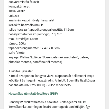
csavart mintás felszín
kompakt méret
100% vízálló
uniszex
anális és kezdő hüvelyi használat
kezdő felhasználóknak is!
teljes hossza (tapadókoronggal együtt): 11,6cm
behelyezhető hossz (korongig): 10,7cm
max. átmérője: 1,8cm
tömeg: 200g
tapadókorong mérete: 5 x 4,8 x 0,6cm
szín: fekete
anyaga: Platina Szilikon (EU-rendeletnek megfelelő, Latex-,
phthalát-mentes, paraffinoktól mentes)
Tisztítási javaslat:
Kímélő szappanos, langyos vízzel alaposan át kell mosni, majd
leöblíteni és hagyni megszáradni. Ajánlott: Speciális tisztítószer
használata (06302500000) - külön rendelhető
Használati útmutató letöltése (PDF)
Rendelj
22.999Ft felett
és a szállítási költséget mi álljuk!
Termékeinket semleges, lezárt csomagolásban küldjük, így