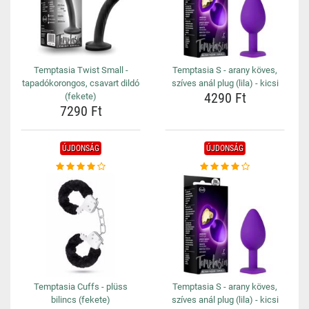
Temptasia Twist Small -
Temptasia S - arany köves,
tapadókorongos, csavart dildó
szíves anál plug (lila) - kicsi
4290 Ft
(fekete)
7290 Ft
ÚJDONSÁG
ÚJDONSÁG
Temptasia Cuffs - plüss
Temptasia S - arany köves,
bilincs (fekete)
szíves anál plug (lila) - kicsi