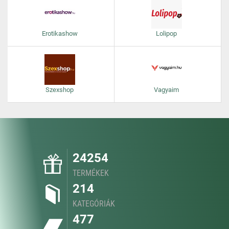
Erotikashow
Lolipop
Szexshop
Vagyaim
24254
TERMÉKEK
214
KATEGÓRIÁK
477