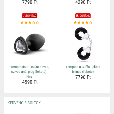
7790 Ft
4290 Ft
ÚJDONSÁG
ÚJDONSÁG
Temptasia S - ezüst köves,
Temptasia Cuffs - plüss
szíves anál plug (fekete) -
bilincs (fekete)
7790 Ft
kicsi
4590 Ft
KEDVENC E-BOLTOK