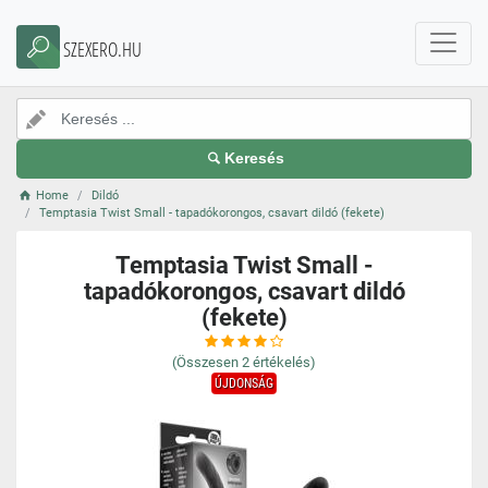
SZEXERO.HU
Keresés
Home
Dildó
Temptasia Twist Small - tapadókorongos, csavart dildó (fekete)
Temptasia Twist Small -
tapadókorongos, csavart dildó
(fekete)
(Összesen
2
értékelés)
ÚJDONSÁG