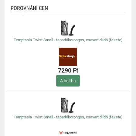
POROVNÁNÍ CEN
Temptasia Twist Small - tapadókorongos, csavart dildó (fekete)
7290 Ft
A boltba
Temptasia Twist Small - tapadókorongos, csavart dildó (fekete)