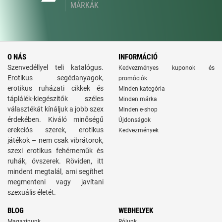
MÁRKÁK
O NÁS
INFORMÁCIÓ
Szenvedéllyel teli katalógus.
Kedvezményes kuponok és
Erotikus segédanyagok,
promóciók
erotikus ruházati cikkek és
Minden kategória
táplálék-kiegészítők széles
Minden márka
választékát kínáljuk a jobb szex
Minden e-shop
érdekében. Kiváló minőségű
Újdonságok
erekciós szerek, erotikus
Kedvezmények
játékok – nem csak vibrátorok,
szexi erotikus fehérneműk és
ruhák, óvszerek. Röviden, itt
mindent megtalál, ami segíthet
megmenteni vagy javítani
szexuális életét.
BLOG
WEBHELYEK
Magazinunk
Rólunk