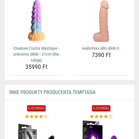
Creature Cocks Mystique -
realistixxx Álló dildó II.
7390 Ft
unikornis dildó - 21cm (lila-
sárga)
35990 Ft
INNE PRODUKTY PRODUCENTA TEMPTASIA
ÚJDONSÁG
ÚJDONSÁG