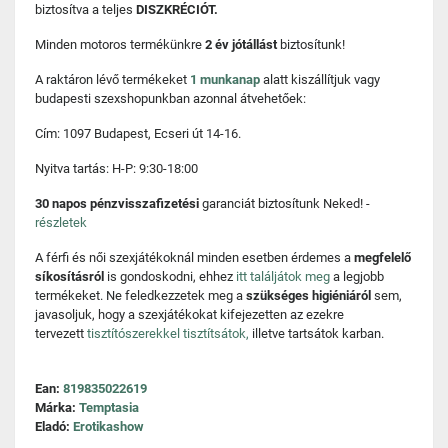
biztosítva a teljes
DISZKRÉCIÓT.
Minden motoros termékünkre
2 év jótállást
biztosítunk!
A raktáron lévő termékeket
1 munkanap
alatt kiszállítjuk vagy
budapesti szexshopunkban azonnal átvehetőek:
Cím: 1097 Budapest, Ecseri út 14-16.
Nyitva tartás: H-P: 9:30-18:00
30 napos pénzvisszafizetési
garanciát biztosítunk Neked! -
részletek
A férfi és női szexjátékoknál minden esetben érdemes a
megfelelő
síkosításról
is gondoskodni, ehhez
itt találjátok meg
a legjobb
termékeket. Ne feledkezzetek meg a
szükséges higiéniáról
sem,
javasoljuk, hogy a szexjátékokat kifejezetten az ezekre
tervezett
tisztítószerekkel tisztítsátok,
illetve tartsátok karban.
Ean:
819835022619
Márka:
Temptasia
Eladó:
Erotikashow