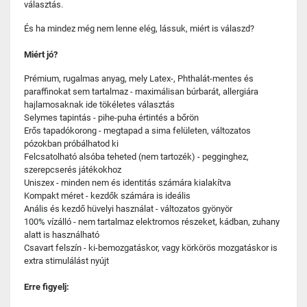
választás.
És ha mindez még nem lenne elég, lássuk, miért is válaszd?
Miért jó?
Prémium, rugalmas anyag, mely Latex-, Phthalát-mentes és
paraffinokat sem tartalmaz - maximálisan búrbarát, allergiára
hajlamosaknak ide tökéletes választás
Selymes tapintás - pihe-puha értintés a bőrön
Erős tapadókorong - megtapad a sima felületen, változatos
pózokban próbálhatod ki
Felcsatolható alsóba teheted (nem tartozék) - pegginghez,
szerepcserés játékokhoz
Uniszex - minden nem és identitás számára kialakítva
Kompakt méret - kezdők számára is ideális
Anális és kezdő hüvelyi használat - változatos gyönyör
100% vízálló - nem tartalmaz elektromos részeket, kádban, zuhany
alatt is használható
Csavart felszín - ki-bemozgatáskor, vagy körkörös mozgatáskor is
extra stimulálást nyújt
Erre figyelj: