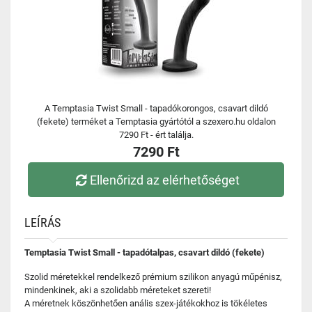
A Temptasia Twist Small - tapadókorongos, csavart dildó
(fekete) terméket a Temptasia gyártótól a szexero.hu oldalon
7290 Ft - ért találja.
7290 Ft
Ellenőrizd az elérhetőséget
LEÍRÁS
Temptasia Twist Small - tapadótalpas, csavart dildó (fekete)
Szolid méretekkel rendelkező prémium szilikon anyagú műpénisz,
mindenkinek, aki a szolidabb méreteket szereti!
A méretnek köszönhetően anális szex-játékokhoz is tökéletes