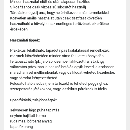
Minden használat előtt és után alaposan tisztítsd
Síkosításhoz csak vízbázisú síkosítót használj
Tároláskor ügyelj arra, hogy ne érintkezzen más termékekkel
Közvetlen anális használat után csak tisztítást követően
használható a hüvelyben az esetleges fertőzések elkerülése
érdekében
Használati tippek:
Praktikus felállítható, tapadótalpas kialakítással rendelkezik,
melynek köszönhetően minden sima felületre könnyedén
feltapasztható (pl.: járólap, csempe, lakkozott fa, stb.), így
változatos pózokban is használható és egyik kezed is szabadon
marad, amivel mellbimbóidat, vagy csiklódat veheted kezelésbe,
vagy párodat kényeztetheted.
Felcsatolható alsóba (nem tartozék) is teheted: pegginghez,
szerepcserés játékokhoz, vagy leszbikus pároknak is idelis
Specifikáció, tulajdonságok:
selymesen lágy, puha tapintás
enyhén hajlított forma
rugalmas, bőrbarát anyag
tapadókorong