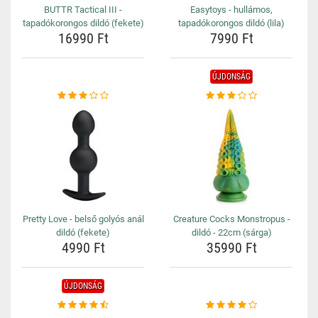
BUTTR Tactical III -
Easytoys - hullámos,
tapadókorongos dildó (fekete)
tapadókorongos dildó (lila)
16990 Ft
7990 Ft
ÚJDONSÁG
Pretty Love - belső golyós anál
Creature Cocks Monstropus -
dildó (fekete)
dildó - 22cm (sárga)
4990 Ft
35990 Ft
ÚJDONSÁG