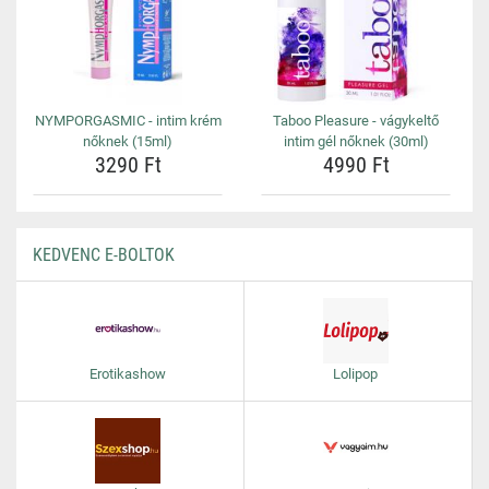
NYMPORGASMIC - intim krém
Taboo Pleasure - vágykeltő
nőknek (15ml)
intim gél nőknek (30ml)
3290 Ft
4990 Ft
KEDVENC E-BOLTOK
Erotikashow
Lolipop