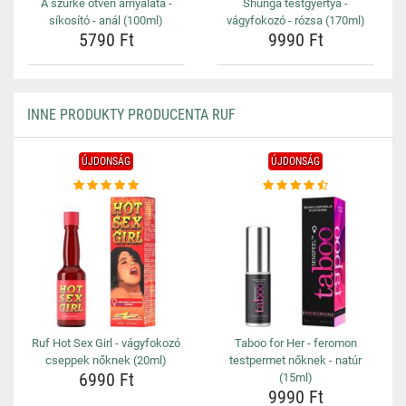
A szürke ötven árnyalata -
Shunga testgyertya -
síkosító - anál (100ml)
vágyfokozó - rózsa (170ml)
5790 Ft
9990 Ft
INNE PRODUKTY PRODUCENTA RUF
ÚJDONSÁG
ÚJDONSÁG
Ruf Hot Sex Girl - vágyfokozó
Taboo for Her - feromon
cseppek nőknek (20ml)
testpermet nőknek - natúr
6990 Ft
(15ml)
9990 Ft