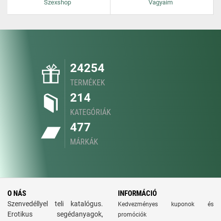
Szexshop
Vagyaim
24254
TERMÉKEK
214
KATEGÓRIÁK
477
MÁRKÁK
O NÁS
INFORMÁCIÓ
Szenvedéllyel teli katalógus.
Kedvezményes kuponok és
Erotikus segédanyagok,
promóciók