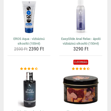
EROS Aqua - vízbázisú
EasyGlide Anal Relax - ápoló
síkosító (100ml)
vízbázisú síkosító (150ml)
2390 Ft
3290 Ft
2590 Ft
ÚJDONSÁG