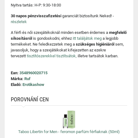
Nyitva tartás: H-P: 9:30-18:00
30 napos pénzvisszafizetési
garanciát biztosítunk Neked! -
részletek
A férfi és női szexjátékoknál minden esetben érdemes a
megfelelő
síkosításról
is gondoskodni, ehhez
itt találjátok meg
a legjobb
termékeket. Ne feledkezzetek meg a
szükséges higiéniáról
sem,
javasoljuk, hogy a szexjátékokat kifejezetten az ezekre
tervezett
tisztítószerekkel tisztítsátok,
illetve tartsátok karban.
Ean:
3548960020715
Márka:
Ruf
Eladó:
Erotikashow
POROVNÁNÍ CEN
Taboo Libertin for Men - feromon parfüm férfiaknak (50ml)