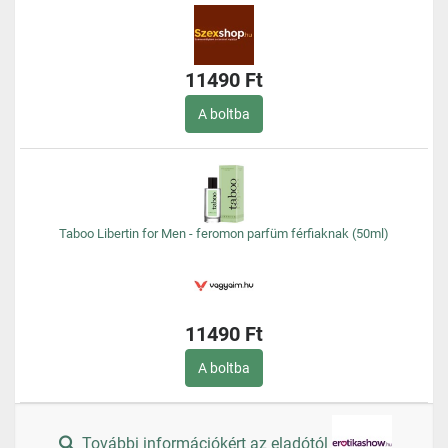
11490 Ft
A boltba
Taboo Libertin for Men - feromon parfüm férfiaknak (50ml)
11490 Ft
A boltba
További információkért az eladótól