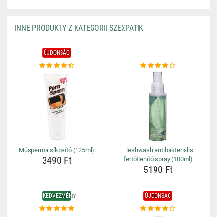
INNE PRODUKTY Z KATEGORII SZEXPATIK
ÚJDONSÁG
Műsperma síkosító (125ml)
Fleshwash antibakteriális
3490 Ft
fertőtlenítő spray (100ml)
5190 Ft
KEDVEZMÉNY
ÚJDONSÁG