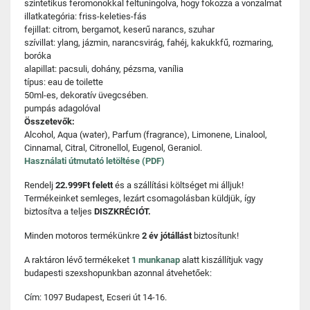
szintetikus feromonokkal feltuningolva, hogy fokozza a vonzalmat
illatkategória: friss-keleties-fás
fejillat: citrom, bergamot, keserű narancs, szuhar
szívillat: ylang, jázmin, narancsvirág, fahéj, kakukkfű, rozmaring,
boróka
alapillat: pacsuli, dohány, pézsma, vanília
típus: eau de toilette
50ml-es, dekoratív üvegcsében.
pumpás adagolóval
Összetevők:
Alcohol, Aqua (water), Parfum (fragrance), Limonene, Linalool,
Cinnamal, Citral, Citronellol, Eugenol, Geraniol.
Használati útmutató letöltése (PDF)
Rendelj
22.999Ft felett
és a szállítási költséget mi álljuk!
Termékeinket semleges, lezárt csomagolásban küldjük, így
biztosítva a teljes
DISZKRÉCIÓT.
Minden motoros termékünkre
2 év jótállást
biztosítunk!
A raktáron lévő termékeket
1 munkanap
alatt kiszállítjuk vagy
budapesti szexshopunkban azonnal átvehetőek:
Cím: 1097 Budapest, Ecseri út 14-16.