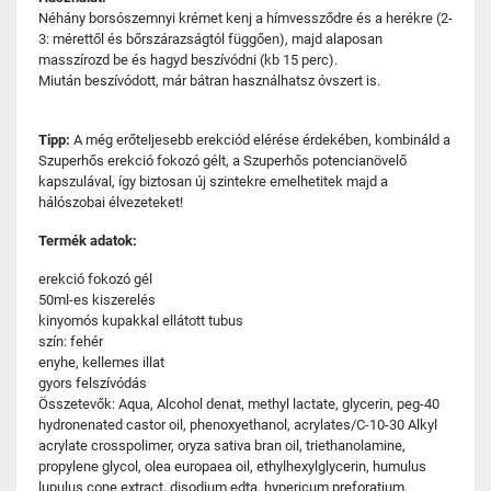
Néhány borsószemnyi krémet kenj a hímvessződre és a herékre (2-
3: mérettől és bőrszárazságtól függően), majd alaposan
masszírozd be és hagyd beszívódni (kb 15 perc).
Miután beszívódott, már bátran használhatsz óvszert is.
Tipp:
A még erőteljesebb erekciód elérése érdekében, kombináld a
Szuperhős erekció fokozó gélt, a Szuperhős potencianövelő
kapszulával, így biztosan új szintekre emelhetitek majd a
hálószobai élvezeteket!
Termék adatok:
erekció fokozó gél
50ml-es kiszerelés
kinyomós kupakkal ellátott tubus
szín: fehér
enyhe, kellemes illat
gyors felszívódás
Összetevők: Aqua, Alcohol denat, methyl lactate, glycerin, peg-40
hydronenated castor oil, phenoxyethanol, acrylates/C-10-30 Alkyl
acrylate crosspolimer, oryza sativa bran oil, triethanolamine,
propylene glycol, olea europaea oil, ethylhexylglycerin, humulus
lupulus cone extract, disodium edta, hypericum preforatium,