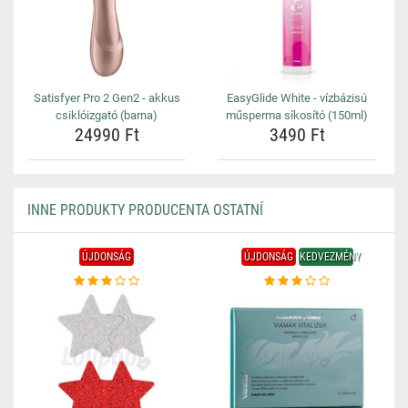
Satisfyer Pro 2 Gen2 - akkus
EasyGlide White - vízbázisú
csiklóizgató (barna)
műsperma síkosító (150ml)
24990 Ft
3490 Ft
INNE PRODUKTY PRODUCENTA OSTATNÍ
ÚJDONSÁG
ÚJDONSÁG
KEDVEZMÉNY