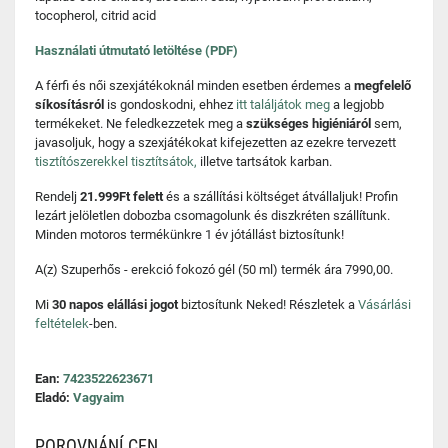
tocopherol, citrid acid
Használati útmutató letöltése (PDF)
A férfi és női szexjátékoknál minden esetben érdemes a
megfelelő
síkosításról
is gondoskodni, ehhez
itt találjátok meg
a legjobb
termékeket. Ne feledkezzetek meg a
szükséges higiéniáról
sem,
javasoljuk, hogy a szexjátékokat kifejezetten az ezekre tervezett
tisztítószerekkel tisztítsátok,
illetve tartsátok karban.
Rendelj
21.999Ft felett
és a szállítási költséget átvállaljuk! Profin
lezárt jelöletlen dobozba csomagolunk és diszkréten szállítunk.
Minden motoros termékünkre 1 év jótállást biztosítunk!
A(z) Szuperhős - erekció fokozó gél (50 ml) termék ára 7990,00.
Mi
30 napos elállási jogot
biztosítunk Neked! Részletek a
Vásárlási
feltételek
-ben.
Ean:
7423522623671
Eladó:
Vagyaim
POROVNÁNÍ CEN