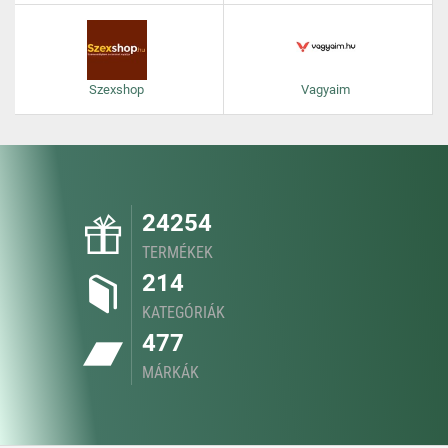
Szexshop
Vagyaim
24254
TERMÉKEK
214
KATEGÓRIÁK
477
MÁRKÁK