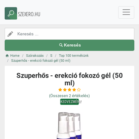
SZEXERO.HU
Keresés
Home
Szórakozás
S
Top 100 termékünk
Szuperhős - erekció fokozó gél (50 ml)
Szuperhős - erekció fokozó gél (50
ml)
(Összesen
2
értékelés)
KEDVEZMÉNY