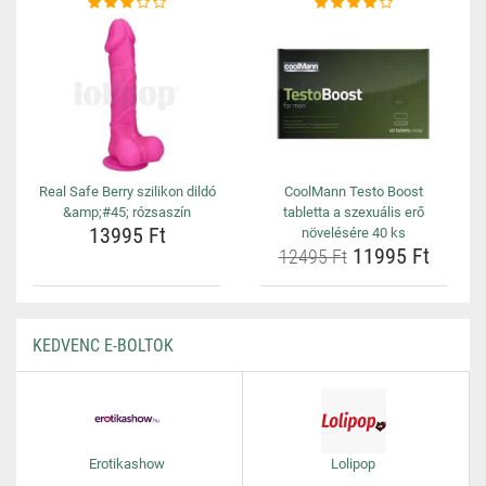
Real Safe Berry szilikon dildó
CoolMann Testo Boost
&amp;#45; rózsaszín
tabletta a szexuális erő
13995 Ft
növelésére 40 ks
11995 Ft
12495 Ft
KEDVENC E-BOLTOK
Erotikashow
Lolipop