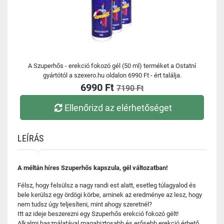
A Szuperhős - erekció fokozó gél (50 ml) terméket a Ostatní
gyártótól a szexero.hu oldalon 6990 Ft - ért találja.
6990 Ft
7190 Ft
Ellenőrizd az elérhetőséget
LEÍRÁS
A méltán híres Szuperhős kapszula, gél változatban!
Félsz, hogy felsülsz a nagy randi est alatt, esetleg túlagyalod és
bele kerülsz egy ördögi körbe, aminek az eredménye az lesz, hogy
nem tudsz úgy teljesíteni, mint ahogy szeretnél?
Itt az ideje beszerezni egy Szuperhős erekció fokozó gélt!
Alkalmi használatával magabiztosabb és erősebb erekció érhető