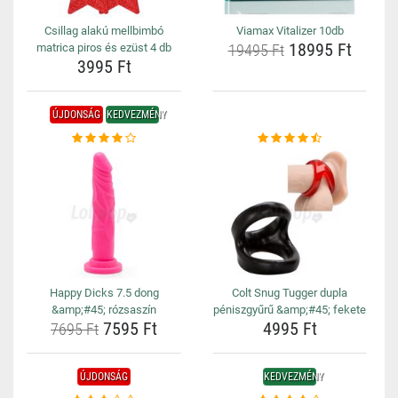
Csillag alakú mellbimbó
Viamax Vitalizer 10db
18995 Ft
matrica piros és ezüst 4 db
19495 Ft
3995 Ft
ÚJDONSÁG
KEDVEZMÉNY
Happy Dicks 7.5 dong
Colt Snug Tugger dupla
&amp;#45; rózsaszín
péniszgyűrű &amp;#45; fekete
7595 Ft
4995 Ft
7695 Ft
ÚJDONSÁG
KEDVEZMÉNY