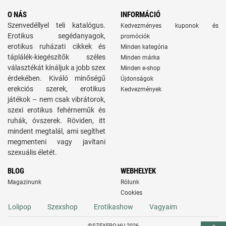
O NÁS
INFORMÁCIÓ
Szenvedéllyel teli katalógus.
Kedvezményes kuponok és
Erotikus segédanyagok,
promóciók
erotikus ruházati cikkek és
Minden kategória
táplálék-kiegészítők széles
Minden márka
választékát kínáljuk a jobb szex
Minden e-shop
érdekében. Kiváló minőségű
Újdonságok
erekciós szerek, erotikus
Kedvezmények
játékok – nem csak vibrátorok,
szexi erotikus fehérneműk és
ruhák, óvszerek. Röviden, itt
mindent megtalál, ami segíthet
megmenteni vagy javítani
szexuális életét.
BLOG
WEBHELYEK
Magazinunk
Rólunk
Cookies
Lolipop
Szexshop
Erotikashow
Vagyaim
©SZEXERO.HU 2026