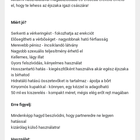
el, hogy te lehess az éjszaka igazi császára!
Miért jó?
Serkenti a vérkeringést - fokozhatja az erekciót
Elősegítheti a vérbőséget - nagyobbnak ható férfiasság
Merevebb pénisz - íncsiklandó látvány
Nagyobb szexuális teljesítmény érhető el
Kellemes, lágy illat
Gyors felszívódás, kényelmes használat
Hosszantartó hatás - kiegészítőként használva akár egész éjszaka
is bírhatod
Hidratáló hatású összetevőket is tartalmaz - ápolja a bőrt
Kinyomós kupakkal - könnyen, egy kézzel is adagolható
50 ml-es kiszerelés - kompakt méret, mégis elég erőt rejt magában
Erre figyelj:
Mindenképp hagyd beszívódni, hogy partneredre ne legyen
hatással
kizárólag külső használatra!
Használat: