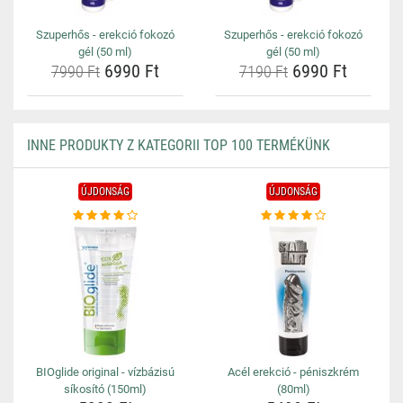
Szuperhős - erekció fokozó
Szuperhős - erekció fokozó
gél (50 ml)
gél (50 ml)
6990 Ft
6990 Ft
7990 Ft
7190 Ft
INNE PRODUKTY Z KATEGORII TOP 100 TERMÉKÜNK
ÚJDONSÁG
ÚJDONSÁG
BIOglide original - vízbázisú
Acél erekció - péniszkrém
síkosító (150ml)
(80ml)