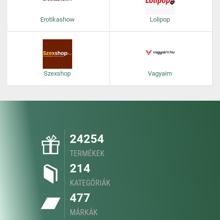
Erotikashow
Lolipop
Szexshop
Vagyaim
24254
TERMÉKEK
214
KATEGÓRIÁK
477
MÁRKÁK