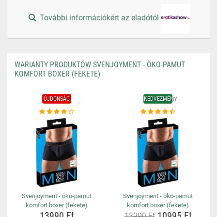
További információkért az eladótól
WARIANTY PRODUKTÓW SVENJOYMENT - ÖKO-PAMUT
KOMFORT BOXER (FEKETE)
ÚJDONSÁG
KEDVEZMÉNY
Svenjoyment - öko-pamut
Svenjoyment - öko-pamut
komfort boxer (fekete)
komfort boxer (fekete)
13990 Ft
10995 Ft
13990 Ft