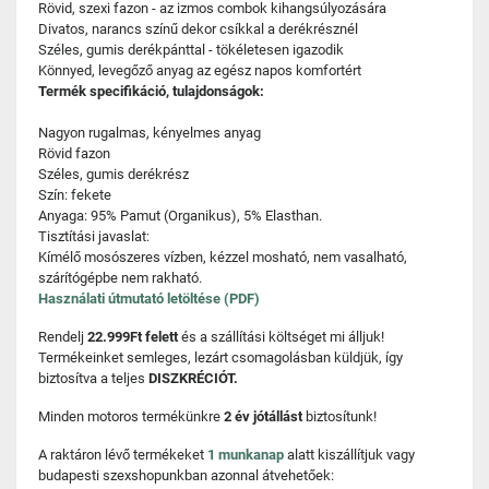
Rövid, szexi fazon - az izmos combok kihangsúlyozására
Divatos, narancs színű dekor csíkkal a derékrésznél
Széles, gumis derékpánttal - tökéletesen igazodik
Könnyed, levegőző anyag az egész napos komfortért
Termék specifikáció, tulajdonságok:
Nagyon rugalmas, kényelmes anyag
Rövid fazon
Széles, gumis derékrész
Szín: fekete
Anyaga: 95% Pamut (Organikus), 5% Elasthan.
Tisztítási javaslat:
Kímélő mosószeres vízben, kézzel mosható, nem vasalható,
szárítógépbe nem rakható.
Használati útmutató letöltése (PDF)
Rendelj
22.999Ft felett
és a szállítási költséget mi álljuk!
Termékeinket semleges, lezárt csomagolásban küldjük, így
biztosítva a teljes
DISZKRÉCIÓT.
Minden motoros termékünkre
2 év jótállást
biztosítunk!
A raktáron lévő termékeket
1 munkanap
alatt kiszállítjuk vagy
budapesti szexshopunkban azonnal átvehetőek: