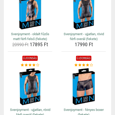
Svenjoyment - oldalt fűzős
Svenjoyment - ujjatlan, rövid
matt férfi felső (fekete)
férfi overál (fekete)
17895 Ft
17990 Ft
20990 Ft
ÚJDONSÁG
ÚJDONSÁG
Svenjoyment - ujjatlan, rövid
Svenjoyment - fényes boxer
férfi overál (fekete)
(fekete)