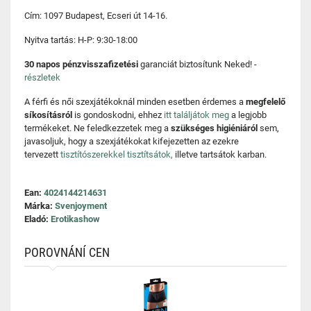
Cím: 1097 Budapest, Ecseri út 14-16.
Nyitva tartás: H-P: 9:30-18:00
30 napos pénzvisszafizetési
garanciát biztosítunk Neked! -
részletek
A férfi és női szexjátékoknál minden esetben érdemes a
megfelelő
síkosításról
is gondoskodni, ehhez
itt találjátok meg
a legjobb
termékeket. Ne feledkezzetek meg a
szükséges higiéniáról
sem,
javasoljuk, hogy a szexjátékokat kifejezetten az ezekre
tervezett
tisztítószerekkel tisztítsátok,
illetve tartsátok karban.
Ean:
4024144214631
Márka:
Svenjoyment
Eladó:
Erotikashow
POROVNÁNÍ CEN