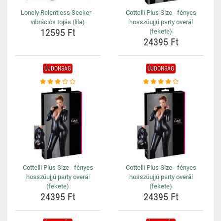
Lonely Relentless Seeker -
Cottelli Plus Size - fényes
vibrációs tojás (lila)
hosszúujjú party overál
12595 Ft
(fekete)
24395 Ft
ÚJDONSÁG
ÚJDONSÁG
Cottelli Plus Size - fényes
Cottelli Plus Size - fényes
hosszúujjú party overál
hosszúujjú party overál
(fekete)
(fekete)
24395 Ft
24395 Ft