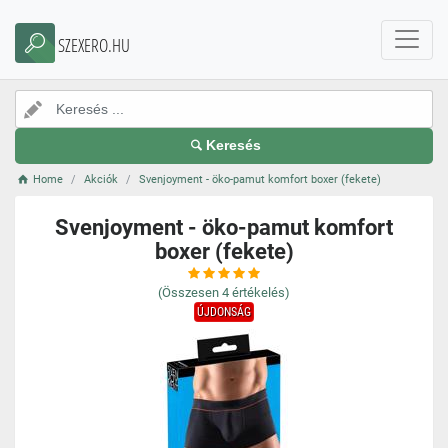
SZEXERO.HU
Keresés
Home
Akciók
Svenjoyment - öko-pamut komfort boxer (fekete)
Svenjoyment - öko-pamut komfort
boxer (fekete)
(Összesen
4
értékelés)
ÚJDONSÁG