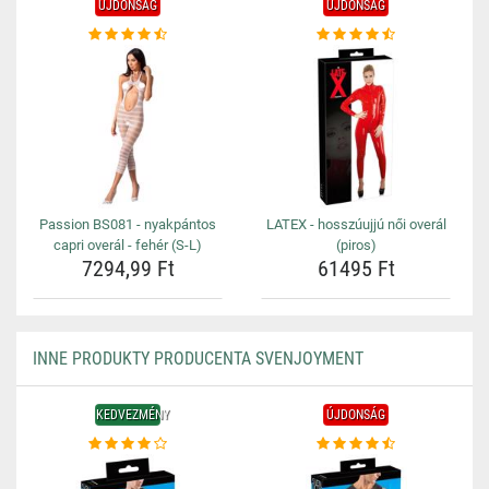
ÚJDONSÁG
ÚJDONSÁG
Passion BS081 - nyakpántos
LATEX - hosszúujjú női overál
capri overál - fehér (S-L)
(piros)
7294,99 Ft
61495 Ft
INNE PRODUKTY PRODUCENTA SVENJOYMENT
KEDVEZMÉNY
ÚJDONSÁG