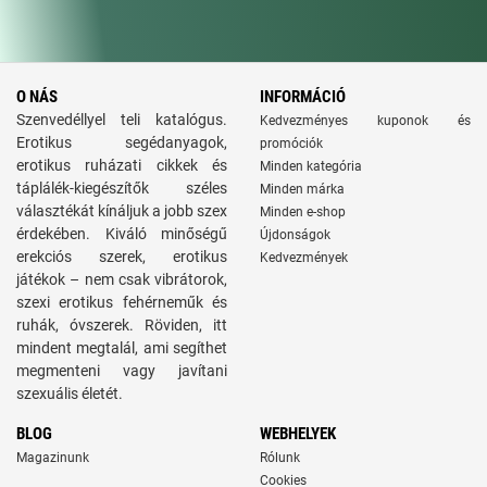
O NÁS
INFORMÁCIÓ
Szenvedéllyel teli katalógus.
Kedvezményes kuponok és
Erotikus segédanyagok,
promóciók
erotikus ruházati cikkek és
Minden kategória
táplálék-kiegészítők széles
Minden márka
választékát kínáljuk a jobb szex
Minden e-shop
érdekében. Kiváló minőségű
Újdonságok
erekciós szerek, erotikus
Kedvezmények
játékok – nem csak vibrátorok,
szexi erotikus fehérneműk és
ruhák, óvszerek. Röviden, itt
mindent megtalál, ami segíthet
megmenteni vagy javítani
szexuális életét.
BLOG
WEBHELYEK
Magazinunk
Rólunk
Cookies