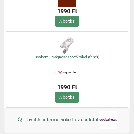
1990 Ft
A boltba
Svakom - mágneses töltőkábel (fehér)
1990 Ft
A boltba
További információkért az eladótól