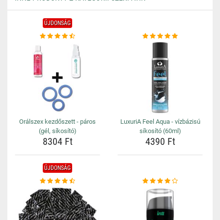
ÚJDONSÁG
Orálszex kezdőszett - páros
LuxuriA Feel Aqua - vízbázisú
(gél, síkosító)
síkosító (60ml)
8304 Ft
4390 Ft
ÚJDONSÁG