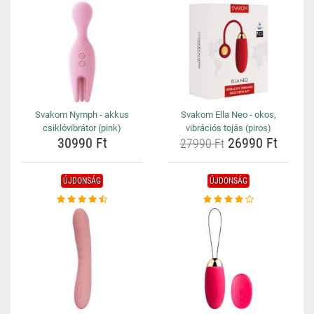
Svakom Nymph - akkus
Svakom Ella Neo - okos,
csiklóvibrátor (pink)
vibrációs tojás (piros)
30990 Ft
26990 Ft
27990 Ft
ÚJDONSÁG
ÚJDONSÁG