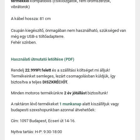
termékkel
kompatibilis (csiklóizgatók, férfi örömszerzők,
vibrátorok)
A kábel hossza: 81 cm
Csupán kiegészítő, önmagában nem használható, szükséged van
még egy USB-s töltőadapterre.
Fehér színben.
Használati útmutató letöltése (PDF)
Rendelj
22.999Ft felett
és a szállítási költséget mi álljuk!
Termékeinket semleges, lezárt csomagolásban küldjük, így
biztosítva a teljes
DISZKRÉCIÓT.
Minden motoros termékünkre
2 év jótállást
biztosítunk!
A raktáron lévő termékeket
1 munkanap
alatt kiszállítjuk vagy
budapesti szexshopunkban azonnal átvehetőek:
Cím: 1097 Budapest, Ecseri út 14-16.
Nyitva tartás: H-P: 9:30-18:00