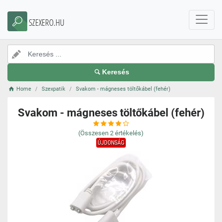
SZEXERO.HU
Keresés
Home
Szexpatik
Svakom - mágneses töltőkábel (fehér)
Svakom - mágneses töltőkábel (fehér)
(Összesen
2
értékelés)
ÚJDONSÁG