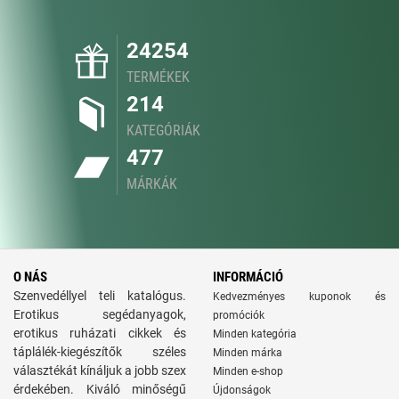
24254
TERMÉKEK
214
KATEGÓRIÁK
477
MÁRKÁK
O NÁS
INFORMÁCIÓ
Szenvedéllyel teli katalógus.
Kedvezményes kuponok és
Erotikus segédanyagok,
promóciók
erotikus ruházati cikkek és
Minden kategória
táplálék-kiegészítők széles
Minden márka
választékát kínáljuk a jobb szex
Minden e-shop
érdekében. Kiváló minőségű
Újdonságok