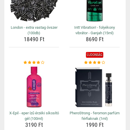
London - extra vastag óvszer
Intt Vibration! - folyékony
(100db)
vibrátor - Ganjah (15ml)
18490 Ft
8690 Ft
ÚJDONSÁG
X-Epil - eper ízű érzéki síkosító
PheroStrong - feromon parfüm
gél (100ml)
férfiaknak (1ml)
3190 Ft
1990 Ft