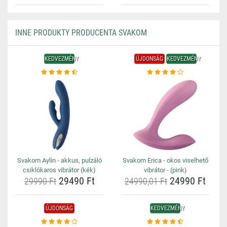
INNE PRODUKTY PRODUCENTA SVAKOM
KEDVEZMÉNY
ÚJDONSÁG
KEDVEZMÉNY
Svakom Aylin - akkus, pulzáló
Svakom Erica - okos viselhető
csiklókaros vibrátor (kék)
vibrátor - (pink)
29490 Ft
24990 Ft
29990 Ft
24990,01 Ft
ÚJDONSÁG
KEDVEZMÉNY