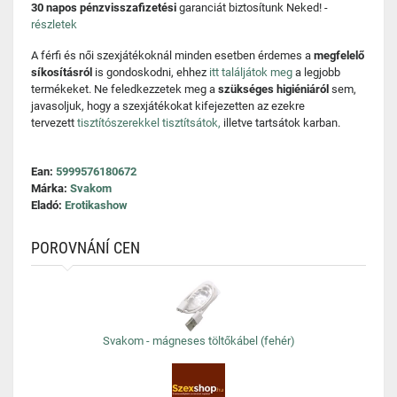
30 napos pénzvisszafizetési
garanciát biztosítunk Neked! -
részletek
A férfi és női szexjátékoknál minden esetben érdemes a
megfelelő
síkosításról
is gondoskodni, ehhez
itt találjátok meg
a legjobb
termékeket. Ne feledkezzetek meg a
szükséges higiéniáról
sem,
javasoljuk, hogy a szexjátékokat kifejezetten az ezekre
tervezett
tisztítószerekkel tisztítsátok,
illetve tartsátok karban.
Ean:
5999576180672
Márka:
Svakom
Eladó:
Erotikashow
POROVNÁNÍ CEN
Svakom - mágneses töltőkábel (fehér)