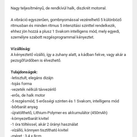
Nagy teljesítményű, de rendkívül halk, diszkrét motorral.
A vibráció egyszerűen, gombnyomással vezérelhető 5 különböző
ritmusban és minden ritmus 5 intenzitási szinttel rendelkezik,
ehhez jön hozzá a plusz 1 Svakom intelligens mód, mely egyedi,
személyre szabott rezgésprogrammal kényeztet.
Vízállóság:
A kényeztető vízálló, így a zuhany alatt, a kádban fekve, vagy akár a
pezsgőfürdőben is élvezhető.
Tulajdonságok:
-letisztult, elegáns dizájn
-tojás forma
-vezeték nélküli távvezérlő
-erős, de halk motor
-5 rezgésmód, 5 erősségi szinten és 1 Svakom, intelligens mód
-bőrbarát anyag
-újratölthető, Lithium-Polymer-es akkumulátor (450mAh)
-környezetbarát kivitel
-1 óra töltéssel, akár 2 órányi használat
-vízálló, könnyen tisztítható kivitel
-méret : 3,4 x 8cm