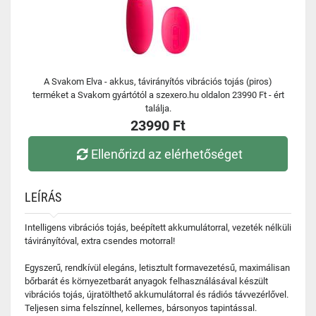
A Svakom Elva - akkus, távirányítós vibrációs tojás (piros)
terméket a Svakom gyártótól a szexero.hu oldalon 23990 Ft - ért
találja.
23990 Ft
Ellenőrizd az elérhetőséget
LEÍRÁS
Intelligens vibrációs tojás, beépített akkumulátorral, vezeték nélküli
távirányítóval, extra csendes motorral!
Egyszerű, rendkívül elegáns, letisztult formavezetésű, maximálisan
bőrbarát és környezetbarát anyagok felhasználásával készült
vibrációs tojás, újratölthető akkumulátorral és rádiós távvezérlővel.
Teljesen sima felszínnel, kellemes, bársonyos tapintással.