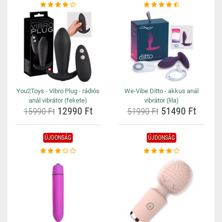
You2Toys - Vibro Plug - rádiós
We-Vibe Ditto - akkus anál
anál vibrátor (fekete)
vibrátor (lila)
12990 Ft
51490 Ft
15990 Ft
51990 Ft
ÚJDONSÁG
ÚJDONSÁG