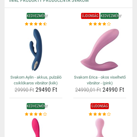
INNE PRODUKTY PRODUCENTA SVAKOM
KEDVEZMÉNY
ÚJDONSÁG
KEDVEZMÉNY
Svakom Aylin - akkus, pulzáló
Svakom Erica - okos viselhető
csiklókaros vibrátor (kék)
vibrátor - (pink)
29490 Ft
24990 Ft
29990 Ft
24990,01 Ft
KEDVEZMÉNY
ÚJDONSÁG