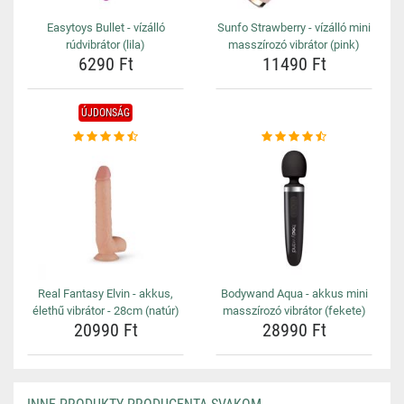
Easytoys Bullet - vízálló
Sunfo Strawberry - vízálló mini
rúdvibrátor (lila)
masszírozó vibrátor (pink)
6290 Ft
11490 Ft
ÚJDONSÁG
Real Fantasy Elvin - akkus,
Bodywand Aqua - akkus mini
élethű vibrátor - 28cm (natúr)
masszírozó vibrátor (fekete)
20990 Ft
28990 Ft