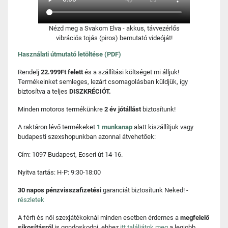
Nézd meg a Svakom Elva - akkus, távvezérlős
vibrációs tojás (piros) bemutató videóját!
Használati útmutató letöltése (PDF)
Rendelj
22.999Ft felett
és a szállítási költséget mi álljuk!
Termékeinket semleges, lezárt csomagolásban küldjük, így
biztosítva a teljes
DISZKRÉCIÓT.
Minden motoros termékünkre
2 év jótállást
biztosítunk!
A raktáron lévő termékeket
1 munkanap
alatt kiszállítjuk vagy
budapesti szexshopunkban azonnal átvehetőek:
Cím: 1097 Budapest, Ecseri út 14-16.
Nyitva tartás: H-P: 9:30-18:00
30 napos pénzvisszafizetési
garanciát biztosítunk Neked! -
részletek
A férfi és női szexjátékoknál minden esetben érdemes a
megfelelő
síkosításról
is gondoskodni, ehhez
itt találjátok meg
a legjobb