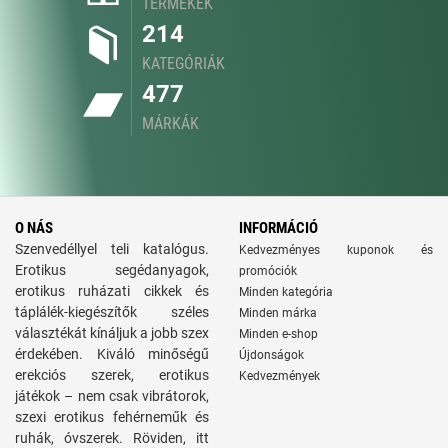
TERMÉKEK
214
KATEGÓRIÁK
477
MÁRKÁK
O NÁS
INFORMÁCIÓ
Szenvedéllyel teli katalógus.
Kedvezményes kuponok és
Erotikus segédanyagok,
promóciók
erotikus ruházati cikkek és
Minden kategória
táplálék-kiegészítők széles
Minden márka
választékát kínáljuk a jobb szex
Minden e-shop
érdekében. Kiváló minőségű
Újdonságok
erekciós szerek, erotikus
Kedvezmények
játékok – nem csak vibrátorok,
szexi erotikus fehérneműk és
ruhák, óvszerek. Röviden, itt