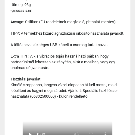
-tömeg: 93g
-pirosas szín
Anyaga: Szilikon (EU-rendeletnek megfelelő, phthalát-mentes).
TIPP: A termékhez kizárólag vízbázisú síkosító használata javasolt.
A töltéshez szükséges USB-kábelt a csomag tartalmazza.
Extra TIPP: A kis vibrációs tojás használható párban, hogy
partnerünknél lehessen az irányítás, akár a moziban, vagy egy
unalmas cégvacsorán.
Tisztítási javaslat:
Kímélő szappanos, langyos vízzel alaposan át kell mosni, majd
leöblíteni és hagyni megszáradni. Ajánlott: Speciális tisztítószer
használata (06302500000) - külön rendelhető.