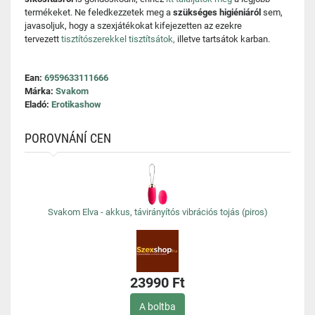
termékeket. Ne feledkezzetek meg a
szükséges higiéniáról
sem,
javasoljuk, hogy a szexjátékokat kifejezetten az ezekre
tervezett
tisztítószerekkel tisztítsátok,
illetve tartsátok karban.
Ean:
6959633111666
Márka:
Svakom
Eladó:
Erotikashow
POROVNÁNÍ CEN
Svakom Elva - akkus, távirányítós vibrációs tojás (piros)
23990 Ft
A boltba