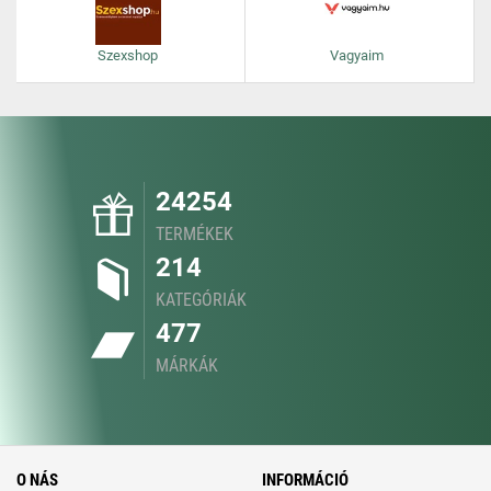
Szexshop
Vagyaim
24254
TERMÉKEK
214
KATEGÓRIÁK
477
MÁRKÁK
O NÁS
INFORMÁCIÓ