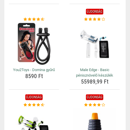
ÚJDONSÁG
You2Toys - Domina gyűrű
Male Edge - Basic
8590 Ft
pénisznövelő készülék
55989,99 Ft
ÚJDONSÁG
ÚJDONSÁG