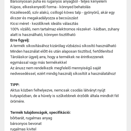
Bársonyosan puha és ruganyos anyagból - teljes kényelem
Kúpos, elkeskenyedő forma - könnyed behatolás
Kiszélesedő, szív alakú, csillogó köves talp - gyönyörű, akár egy
ékszer és megakadályozza a becsúszást
Kicsi méret - kezdőknek ideális választás
100% vízálló, nem tartalmaz elektromos részeket - kádban, zuhany
alatt is használható, könnyen tisztítható
Erre figyelj:
A termék síkosításához kizárólag vízbázisú síkosító használható
Minden használat előtt és után alaposan tisztítsd, fertőtlenítsd
Tároláskor ügyelj arra, hogy a termékek ne érintkezzenek
egymással vagy más termékekkel
Az ánusz nem rendelkezik megfelelő mennyiségű saját
nedvesedéssel, ezért mindig használj síkosítót a használatához!
TIPP:
Aktus közben felhelyezve, nemcsak csodás látványt nyújt
kutyapózban, de a hüvely is szűkebbnek érződik általa mindkét fél
örömére.
Termék tulajdonságok, specifikáció:
bőrbarát, rugalmas anyag
bársonyos bevonat
rugalmas kivitel