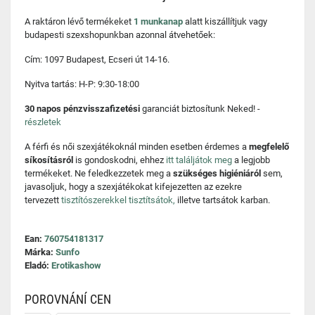
A raktáron lévő termékeket
1 munkanap
alatt kiszállítjuk vagy
budapesti szexshopunkban azonnal átvehetőek:
Cím: 1097 Budapest, Ecseri út 14-16.
Nyitva tartás: H-P: 9:30-18:00
30 napos pénzvisszafizetési
garanciát biztosítunk Neked! -
részletek
A férfi és női szexjátékoknál minden esetben érdemes a
megfelelő
síkosításról
is gondoskodni, ehhez
itt találjátok meg
a legjobb
termékeket. Ne feledkezzetek meg a
szükséges higiéniáról
sem,
javasoljuk, hogy a szexjátékokat kifejezetten az ezekre
tervezett
tisztítószerekkel tisztítsátok,
illetve tartsátok karban.
Ean:
760754181317
Márka:
Sunfo
Eladó:
Erotikashow
POROVNÁNÍ CEN