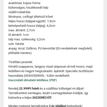
anatómiai, kúpos forma
biztonságos, kiszélesedő talp
vízálló kialakítás
látványos, csillogó áttetsző kővel
teljes hossz (talppal együtt): 7,4cm
behelyezhető hossz (talpig): 6,5cm
max. átmérő: 2,7cm
tő átmérő: 1cm
talp max. szélesség: 3,2cm
szín: fekete
anyag: Acryl, Szilikon, PU-bevonttal (EU-rendeletnek megfelelő,
phthalát-mentes)
Tisztítási javaslat:
Kímélő szappanos, langyos vízzel alaposan át kell mosni, majd
leöblíteni és hagyni megszáradni. Ajánlott: Speciális tisztítószer
használata (06302500000) - külön rendelhető.
Használati útmutató letöltése (PDF)
Rendelj
22.999Ft felett
és a szállítási költséget mi álljuk!
Termékeinket semleges, lezárt csomagolásban küldjük, így
biztosítva a teljes
DISZKRÉCIÓT.
Minden motoros termékünkre
2 év jótállást
biztosítunk!