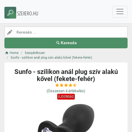
SZEXERO.HU
Keresés
Home
Szexjátékszer
Sunfo - szilikon anál plug szív alakú kővel (fekete-fehér)
Sunfo - szilikon anál plug szív alakú
kővel (fekete-fehér)
(Összesen
4
értékelés)
ÚJDONSÁG