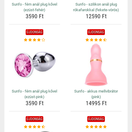
Sunfo - fém anál plug kővel
Sunfo - szilikon anál plug
(ezüst-fehér)
rókafarokkal (fekete-vörös)
3590 Ft
12590 Ft
ÚJDONSÁG
ÚJDONSÁG
Sunfo - fém anál plug kővel
Sunfo - akkus mellvibrátor
(ezüst-pink)
(pink)
3590 Ft
14995 Ft
ÚJDONSÁG
ÚJDONSÁG