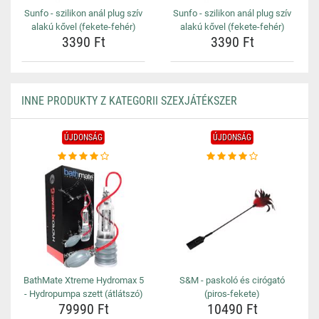
Sunfo - szilikon anál plug szív
Sunfo - szilikon anál plug szív
alakú kővel (fekete-fehér)
alakú kővel (fekete-fehér)
3390 Ft
3390 Ft
INNE PRODUKTY Z KATEGORII SZEXJÁTÉKSZER
ÚJDONSÁG
ÚJDONSÁG
BathMate Xtreme Hydromax 5
S&M - paskoló és cirógató
- Hydropumpa szett (átlátszó)
(piros-fekete)
79990 Ft
10490 Ft