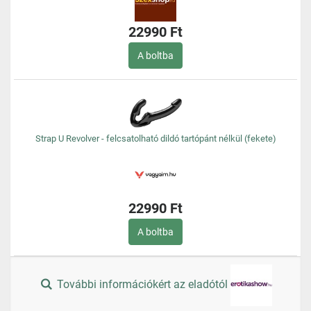
22990 Ft
A boltba
Strap U Revolver - felcsatolható dildó tartópánt nélkül (fekete)
22990 Ft
A boltba
További információkért az eladótól