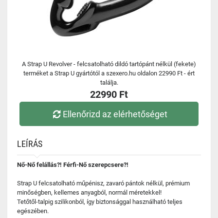
A Strap U Revolver - felcsatolható dildó tartópánt nélkül (fekete)
terméket a Strap U gyártótól a szexero.hu oldalon 22990 Ft - ért
találja.
22990 Ft
Ellenőrizd az elérhetőséget
LEÍRÁS
Nő-Nő felállás?! Férfi-Nő szerepcsere?!
Strap U felcsatolható műpénisz, zavaró pántok nélkül, prémium
minőségben, kellemes anyagból, normál méretekkel!
Tetőtől-talpig szilikonból, így biztonsággal használható teljes
egészében.