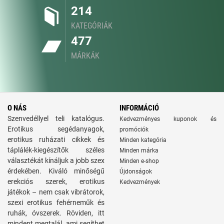
214
KATEGÓRIÁK
477
MÁRKÁK
O NÁS
INFORMÁCIÓ
Szenvedéllyel teli katalógus.
Kedvezményes kuponok és
Erotikus segédanyagok,
promóciók
erotikus ruházati cikkek és
Minden kategória
táplálék-kiegészítők széles
Minden márka
választékát kínáljuk a jobb szex
Minden e-shop
érdekében. Kiváló minőségű
Újdonságok
erekciós szerek, erotikus
Kedvezmények
játékok – nem csak vibrátorok,
szexi erotikus fehérneműk és
ruhák, óvszerek. Röviden, itt
mindent megtalál, ami segíthet