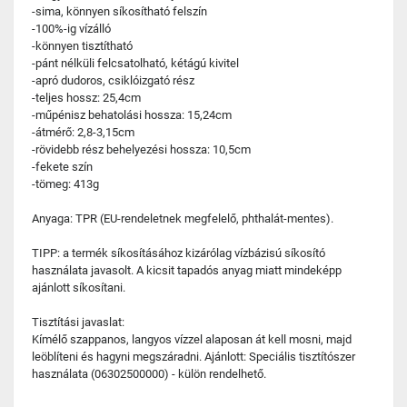
-sima, könnyen síkosítható felszín
-100%-ig vízálló
-könnyen tisztítható
-pánt nélküli felcsatolható, kétágú kivitel
-apró dudoros, csiklóizgató rész
-teljes hossz: 25,4cm
-műpénisz behatolási hossza: 15,24cm
-átmérő: 2,8-3,15cm
-rövidebb rész behelyezési hossza: 10,5cm
-fekete szín
-tömeg: 413g
Anyaga: TPR (EU-rendeletnek megfelelő, phthalát-mentes).
TIPP: a termék síkosításához kizárólag vízbázisú síkosító
használata javasolt. A kicsit tapadós anyag miatt mindeképp
ajánlott síkosítani.
Tisztítási javaslat:
Kímélő szappanos, langyos vízzel alaposan át kell mosni, majd
leöblíteni és hagyni megszáradni. Ajánlott: Speciális tisztítószer
használata (06302500000) - külön rendelhető.