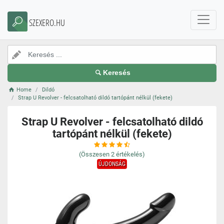
SZEXERO.HU
Keresés
Home
Dildó
Strap U Revolver - felcsatolható dildó tartópánt nélkül (fekete)
Strap U Revolver - felcsatolható dildó
tartópánt nélkül (fekete)
(Összesen
2
értékelés)
ÚJDONSÁG