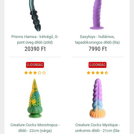
Prisms Hamsa - kétvégű, G-
Easytoys - hullámos,
pont üveg dildó (zöld)
tapadókorongos dildó (lila)
20390 Ft
7990 Ft
ÚJDONSÁG
ÚJDONSÁG
Creature Cocks Monstropus -
Creature Cocks Mystique -
dildó - 22cm (sárga)
unikornis dildó - 21cm (lila-