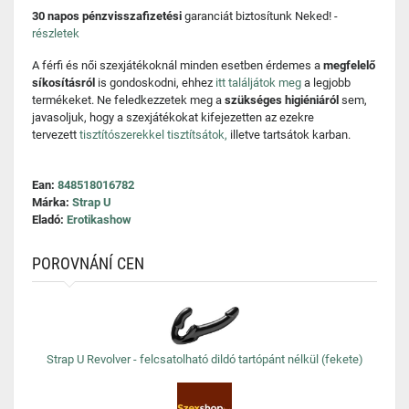
30 napos pénzvisszafizetési
garanciát biztosítunk Neked! -
részletek
A férfi és női szexjátékoknál minden esetben érdemes a
megfelelő
síkosításról
is gondoskodni, ehhez
itt találjátok meg
a legjobb
termékeket. Ne feledkezzetek meg a
szükséges higiéniáról
sem,
javasoljuk, hogy a szexjátékokat kifejezetten az ezekre
tervezett
tisztítószerekkel tisztítsátok,
illetve tartsátok karban.
Ean:
848518016782
Márka:
Strap U
Eladó:
Erotikashow
POROVNÁNÍ CEN
Strap U Revolver - felcsatolható dildó tartópánt nélkül (fekete)