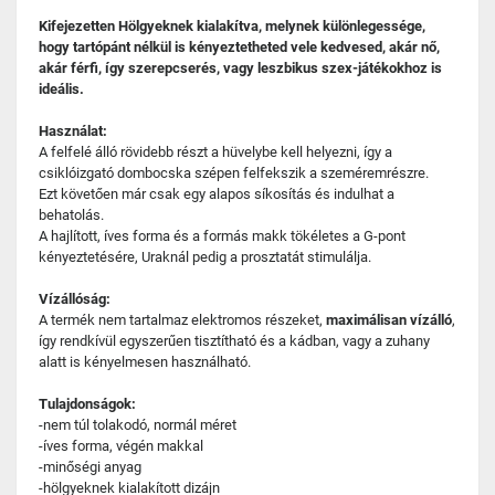
Kifejezetten Hölgyeknek kialakítva, melynek különlegessége,
hogy tartópánt nélkül is kényeztetheted vele kedvesed, akár nő,
akár férfi, így szerepcserés, vagy leszbikus szex-játékokhoz is
ideális.
Használat:
A felfelé álló rövidebb részt a hüvelybe kell helyezni, így a
csiklóizgató dombocska szépen felfekszik a szeméremrészre.
Ezt követően már csak egy alapos síkosítás és indulhat a
behatolás.
A hajlított, íves forma és a formás makk tökéletes a G-pont
kényeztetésére, Uraknál pedig a prosztatát stimulálja.
Vízállóság:
A termék nem tartalmaz elektromos részeket,
maximálisan vízálló
,
így rendkívül egyszerűen tisztítható és a kádban, vagy a zuhany
alatt is kényelmesen használható.
Tulajdonságok:
-nem túl tolakodó, normál méret
-íves forma, végén makkal
-minőségi anyag
-hölgyeknek kialakított dizájn