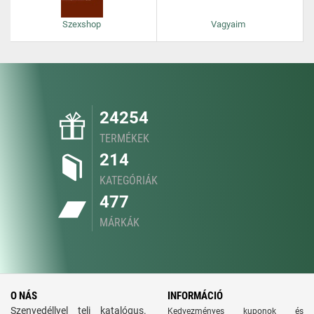
Szexshop
Vagyaim
24254
TERMÉKEK
214
KATEGÓRIÁK
477
MÁRKÁK
O NÁS
INFORMÁCIÓ
Szenvedéllyel teli katalógus.
Kedvezményes kuponok és