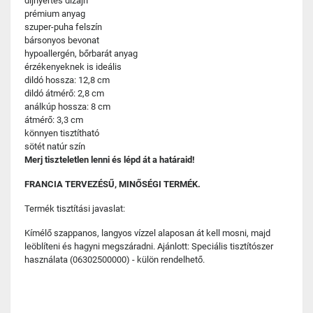
díjnyertes dizájn
prémium anyag
szuper-puha felszín
bársonyos bevonat
hypoallergén, bőrbarát anyag
érzékenyeknek is ideális
dildó hossza: 12,8 cm
dildó átmérő: 2,8 cm
análkúp hossza: 8 cm
átmérő: 3,3 cm
könnyen tisztítható
sötét natúr szín
Merj tiszteletlen lenni és lépd át a határaid!
FRANCIA TERVEZÉSŰ, MINŐSÉGI TERMÉK.
Termék tisztítási javaslat:
Kímélő szappanos, langyos vízzel alaposan át kell mosni, majd
leöblíteni és hagyni megszáradni. Ajánlott: Speciális tisztítószer
használata (06302500000) - külön rendelhető.