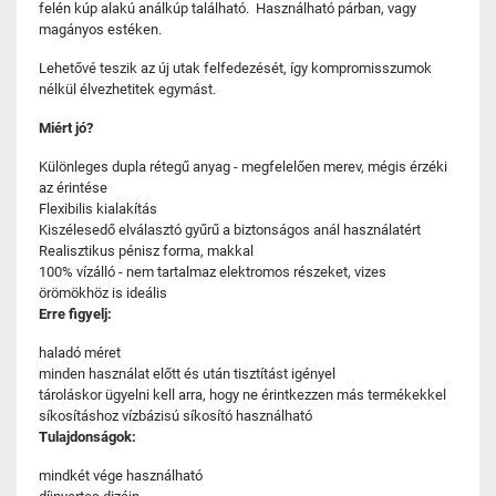
felén kúp alakú análkúp található. Használható párban, vagy
magányos estéken.
Lehetővé teszik az új utak felfedezését, így kompromisszumok
nélkül élvezhetitek egymást.
Miért jó?
Különleges dupla rétegű anyag - megfelelően merev, mégis érzéki
az érintése
Flexibilis kialakítás
Kiszélesedő elválasztó gyűrű a biztonságos anál használatért
Realisztikus pénisz forma, makkal
100% vízálló - nem tartalmaz elektromos részeket, vizes
örömökhöz is ideális
Erre figyelj:
haladó méret
minden használat előtt és után tisztítást igényel
tároláskor ügyelni kell arra, hogy ne érintkezzen más termékekkel
síkosításhoz vízbázisú síkosító használható
Tulajdonságok:
mindkét vége használható