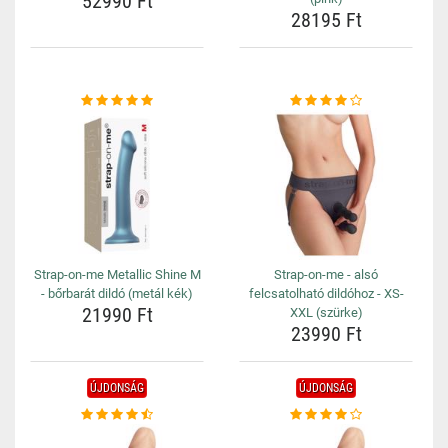
52990 Ft
28195 Ft
Strap-on-me Metallic Shine M
Strap-on-me - alsó
- bőrbarát dildó (metál kék)
felcsatolható dildóhoz - XS-
21990 Ft
XXL (szürke)
23990 Ft
ÚJDONSÁG
ÚJDONSÁG