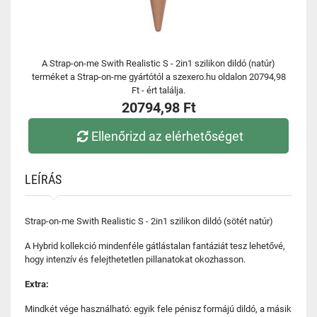
A Strap-on-me Swith Realistic S - 2in1 szilikon dildó (natúr)
terméket a Strap-on-me gyártótól a szexero.hu oldalon 20794,98
Ft - ért találja.
20794,98 Ft
Ellenőrizd az elérhetőséget
LEÍRÁS
Strap-on-me Swith Realistic S - 2in1 szilikon dildó (sötét natúr)
A Hybrid kollekció mindenféle gátlástalan fantáziát tesz lehetővé,
hogy intenzív és felejthetetlen pillanatokat okozhasson.
Extra:
Mindkét vége használható: egyik fele pénisz formájú dildó, a másik