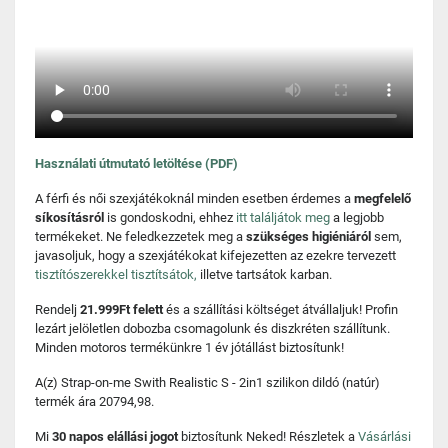
Használati útmutató letöltése (PDF)
A férfi és női szexjátékoknál minden esetben érdemes a
megfelelő
síkosításról
is gondoskodni, ehhez
itt találjátok meg
a legjobb
termékeket. Ne feledkezzetek meg a
szükséges higiéniáról
sem,
javasoljuk, hogy a szexjátékokat kifejezetten az ezekre tervezett
tisztítószerekkel tisztítsátok,
illetve tartsátok karban.
Rendelj
21.999Ft felett
és a szállítási költséget átvállaljuk! Profin
lezárt jelöletlen dobozba csomagolunk és diszkréten szállítunk.
Minden motoros termékünkre 1 év jótállást biztosítunk!
A(z) Strap-on-me Swith Realistic S - 2in1 szilikon dildó (natúr)
termék ára 20794,98.
Mi
30 napos elállási jogot
biztosítunk Neked! Részletek a
Vásárlási