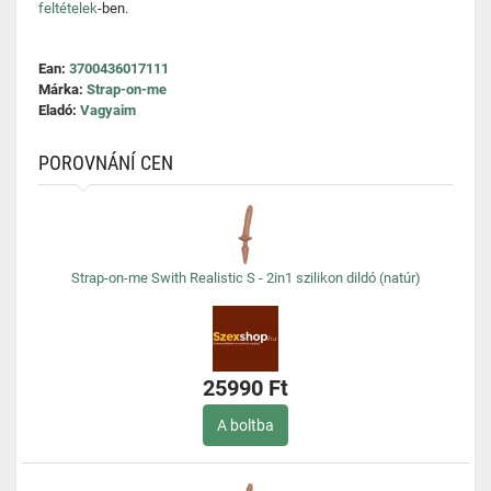
feltételek
-ben.
Ean:
3700436017111
Márka:
Strap-on-me
Eladó:
Vagyaim
POROVNÁNÍ CEN
Strap-on-me Swith Realistic S - 2in1 szilikon dildó (natúr)
25990 Ft
A boltba