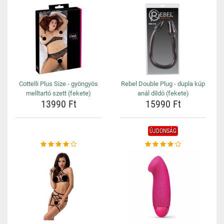
Cottelli Plus Size - gyöngyös
Rebel Double Plug - dupla kúp
melltartó szett (fekete)
anál dildó (fekete)
13990 Ft
15990 Ft
ÚJDONSÁG