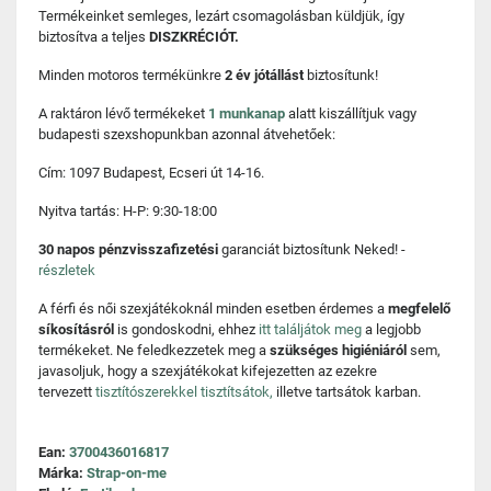
Termékeinket semleges, lezárt csomagolásban küldjük, így
biztosítva a teljes
DISZKRÉCIÓT.
Minden motoros termékünkre
2 év jótállást
biztosítunk!
A raktáron lévő termékeket
1 munkanap
alatt kiszállítjuk vagy
budapesti szexshopunkban azonnal átvehetőek:
Cím: 1097 Budapest, Ecseri út 14-16.
Nyitva tartás: H-P: 9:30-18:00
30 napos pénzvisszafizetési
garanciát biztosítunk Neked! -
részletek
A férfi és női szexjátékoknál minden esetben érdemes a
megfelelő
síkosításról
is gondoskodni, ehhez
itt találjátok meg
a legjobb
termékeket. Ne feledkezzetek meg a
szükséges higiéniáról
sem,
javasoljuk, hogy a szexjátékokat kifejezetten az ezekre
tervezett
tisztítószerekkel tisztítsátok,
illetve tartsátok karban.
Ean:
3700436016817
Márka:
Strap-on-me