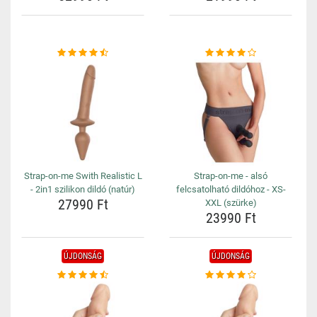
Strap-on-me Swith Realistic L
Strap-on-me - alsó
- 2in1 szilikon dildó (natúr)
felcsatolható dildóhoz - XS-
27990 Ft
XXL (szürke)
23990 Ft
ÚJDONSÁG
ÚJDONSÁG