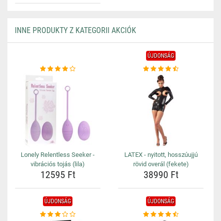
INNE PRODUKTY Z KATEGORII AKCIÓK
ÚJDONSÁG
Lonely Relentless Seeker -
LATEX - nyitott, hosszúujjú
vibrációs tojás (lila)
rövid overál (fekete)
12595 Ft
38990 Ft
ÚJDONSÁG
ÚJDONSÁG