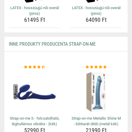
LATEX - hosszúujjú női overál
LATEX - hosszúujjú női overál
(piros)
(piros)
61495 Ft
64090 Ft
INNE PRODUKTY PRODUCENTA STRAP-ON-ME
Strap-on-me S - felcsatolható,
Strap-on-me Metallic Shine M
léghullámos vibrátor - (kék)
- bőrbarát dildó (metál kék)
52990 Ft
21990 Ft