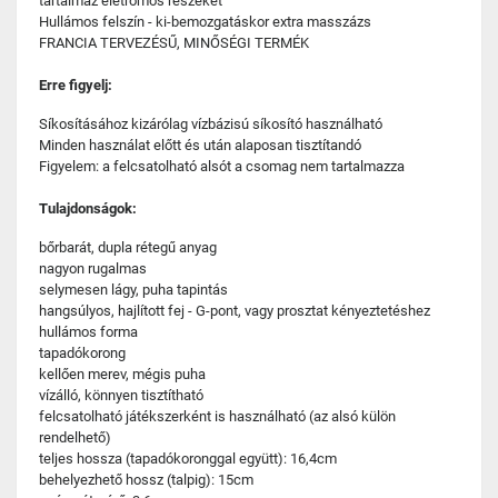
tartalmaz eletromos részeket
Hullámos felszín - ki-bemozgatáskor extra masszázs
FRANCIA TERVEZÉSŰ, MINŐSÉGI TERMÉK
Erre figyelj:
Síkosításához kizárólag vízbázisú síkosító használható
Minden használat előtt és után alaposan tisztítandó
Figyelem: a felcsatolható alsót a csomag nem tartalmazza
Tulajdonságok:
bőrbarát, dupla rétegű anyag
nagyon rugalmas
selymesen lágy, puha tapintás
hangsúlyos, hajlított fej - G-pont, vagy prosztat kényeztetéshez
hullámos forma
tapadókorong
kellően merev, mégis puha
vízálló, könnyen tisztítható
felcsatolható játékszerként is használható (az alsó külön
rendelhető)
teljes hossza (tapadókoronggal együtt): 16,4cm
behelyezhető hossz (talpig): 15cm