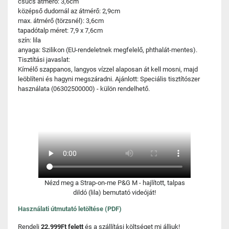
csúcs átmérő: 3,6cm
középső dudornál az átmérő: 2,9cm
max. átmérő (törzsnél): 3,6cm
tapadótalp méret: 7,9 x 7,6cm
szín: lila
anyaga: Szilikon (EU-rendeletnek megfelelő, phthalát-mentes).
Tisztítási javaslat:
Kímélő szappanos, langyos vízzel alaposan át kell mosni, majd
leöblíteni és hagyni megszáradni. Ajánlott: Speciális tisztítószer
használata (06302500000) - külön rendelhető.
Nézd meg a Strap-on-me P&G M - hajlított, talpas
dildó (lila) bemutató videóját!
Használati útmutató letöltése (PDF)
Rendelj
22.999Ft felett
és a szállítási költséget mi álljuk!