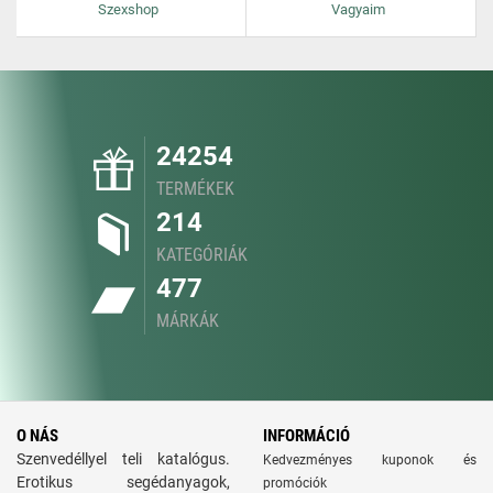
Szexshop
Vagyaim
24254
TERMÉKEK
214
KATEGÓRIÁK
477
MÁRKÁK
O NÁS
INFORMÁCIÓ
Szenvedéllyel teli katalógus.
Kedvezményes kuponok és
Erotikus segédanyagok,
promóciók