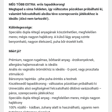
MÉG TÖBB EXTRA: erős tapadókorong!
Megtapad a sima felületen, így változatos pózokban próbálható ki,
valamint felcsatolható alsóba téve szerepcserés játékokhoz is
ideális (Alsó nem tartozék!).
Különlegessége:
Speciális dupla rétegű anyagának köszönhetően, megfelelően
merev, mégis nagyon hajlékony. A külső lágy anyag szinte
benyomható, nagyon életszerű, puha bőr érzetét kelti.
Miért jó?
Prémium, nagyon rugalmas, bőrbarát anyag - érzékenyeknek,
allergiára hajlamosaknak is ideális
Anális és vaginális örömökhöz is ideális - G-pont, vagy prosztata
stimuláció
Bársonyos tapintás - pihe-puha érintés a testnek
Kiszélesedő tapadókorong - változatos pózokban próbálható ki
Univerzális alsó segítségével felcsatolható dildóvá varázsolható –
páros, szerepcserés játékokhoz
Speciális dupla rétegű anyag - megfelelően merev, mégis nagyon
hajlékony
100% vízálló - kádban, zuhany alatt is használható, ugyanis nem