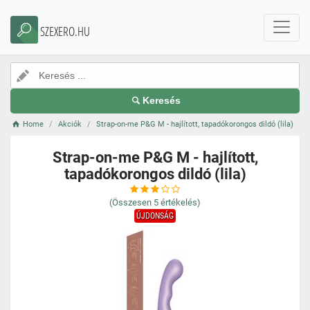
SZEXERO.HU
Keresés
Home
Akciók
Strap-on-me P&G M - hajlított, tapadókorongos dildó (lila)
Strap-on-me P&G M - hajlított,
tapadókorongos dildó (lila)
(Összesen
5
értékelés)
ÚJDONSÁG