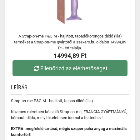
A Strap-on-me P&G M - hajlított, tapadókorongos dildó (lila)
terméket a Strap-on-me gyártótól a szexero.hu oldalon 14994,89
Ft - ért találja.
14994,89 Ft
Ellenőrizd az elérhetőséget
LEÍRÁS
Strap-on-me P&G M - hajlított, talpas dildó (lila)
Közepes méretben készülő Strap-on-me, FRANCIA GYÁRTMÁNYÚ,
bőrbarát dildó, mely tökéletesen idomul a testedhez!
EXTRA: megfelelő tartású, mégis szuper puha anyag a maximális
komfortért!