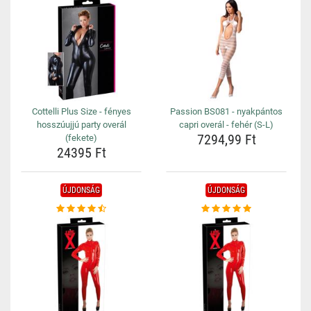
Cottelli Plus Size - fényes
Passion BS081 - nyakpántos
hosszúujjú party overál
capri overál - fehér (S-L)
7294,99 Ft
(fekete)
24395 Ft
ÚJDONSÁG
ÚJDONSÁG