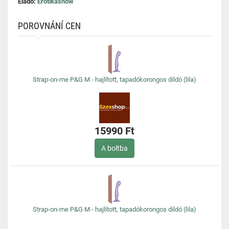
Eladó:
Erotikashow
POROVNÁNÍ CEN
Strap-on-me P&G M - hajlított, tapadókorongos dildó (lila)
15990 Ft
A boltba
Strap-on-me P&G M - hajlított, tapadókorongos dildó (lila)