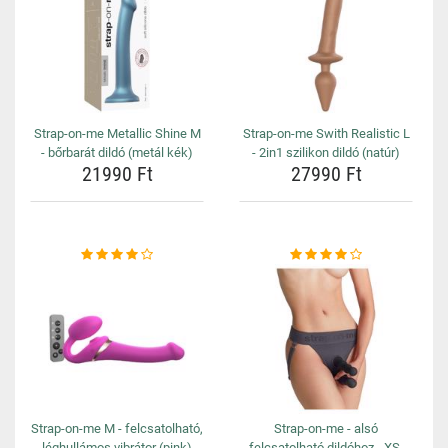
Strap-on-me Metallic Shine M
Strap-on-me Swith Realistic L
- bőrbarát dildó (metál kék)
- 2in1 szilikon dildó (natúr)
21990 Ft
27990 Ft
Strap-on-me M - felcsatolható,
Strap-on-me - alsó
léghullámos vibrátor (pink)
felcsatolható dildóhoz - XS-