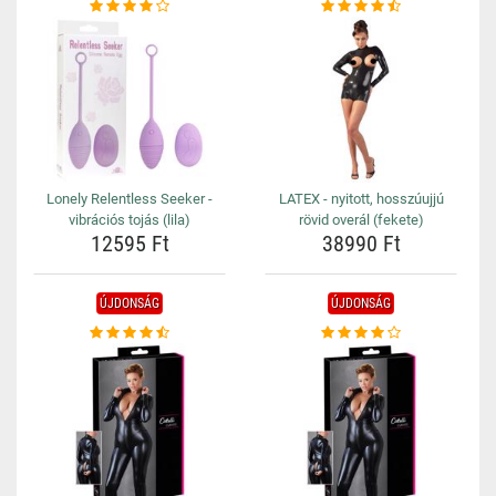
Lonely Relentless Seeker -
LATEX - nyitott, hosszúujjú
vibrációs tojás (lila)
rövid overál (fekete)
12595 Ft
38990 Ft
ÚJDONSÁG
ÚJDONSÁG