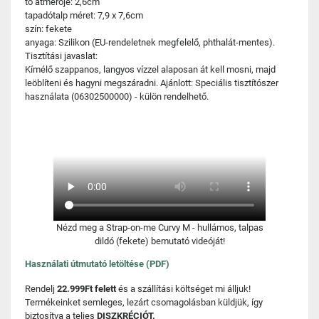
tő átmérője: 2,6cm
tapadótalp méret: 7,9 x 7,6cm
szín: fekete
anyaga: Szilikon (EU-rendeletnek megfelelő, phthalát-mentes).
Tisztítási javaslat:
Kímélő szappanos, langyos vízzel alaposan át kell mosni, majd
leöblíteni és hagyni megszáradni. Ajánlott: Speciális tisztítószer
használata (06302500000) - külön rendelhető.
Nézd meg a Strap-on-me Curvy M - hullámos, talpas
dildó (fekete) bemutató videóját!
Használati útmutató letöltése (PDF)
Rendelj
22.999Ft felett
és a szállítási költséget mi álljuk!
Termékeinket semleges, lezárt csomagolásban küldjük, így
biztosítva a teljes
DISZKRÉCIÓT.