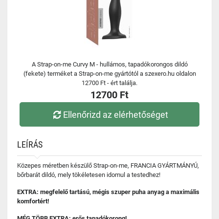
A Strap-on-me Curvy M - hullámos, tapadókorongos dildó
(fekete) terméket a Strap-on-me gyártótól a szexero.hu oldalon
12700 Ft - ért találja.
12700 Ft
Ellenőrizd az elérhetőséget
LEÍRÁS
Közepes méretben készülő Strap-on-me, FRANCIA GYÁRTMÁNYÚ,
bőrbarát dildó, mely tökéletesen idomul a testedhez!
EXTRA: megfelelő tartású, mégis szuper puha anyag a maximális
komfortért!
MÉG TÖBB EXTRA: erős tapadókorong!