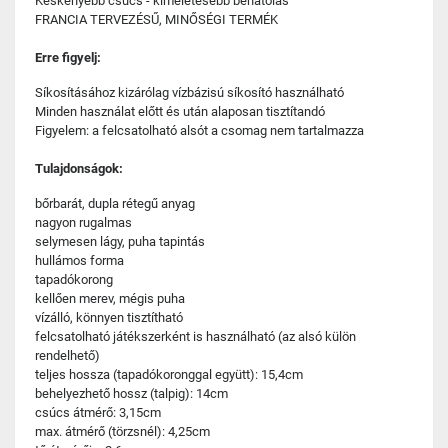
Keskenyebb csúcs - kíméletesebb behatolás
FRANCIA TERVEZÉSŰ, MINŐSÉGI TERMÉK
Erre figyelj:
Síkosításához kizárólag vízbázisú síkosító használható
Minden használat előtt és után alaposan tisztítandó
Figyelem: a felcsatolható alsót a csomag nem tartalmazza
Tulajdonságok:
bőrbarát, dupla rétegű anyag
nagyon rugalmas
selymesen lágy, puha tapintás
hullámos forma
tapadókorong
kellően merev, mégis puha
vízálló, könnyen tisztítható
felcsatolható játékszerként is használható (az alsó külön
rendelhető)
teljes hossza (tapadókoronggal együtt): 15,4cm
behelyezhető hossz (talpig): 14cm
csúcs átmérő: 3,15cm
max. átmérő (törzsnél): 4,25cm