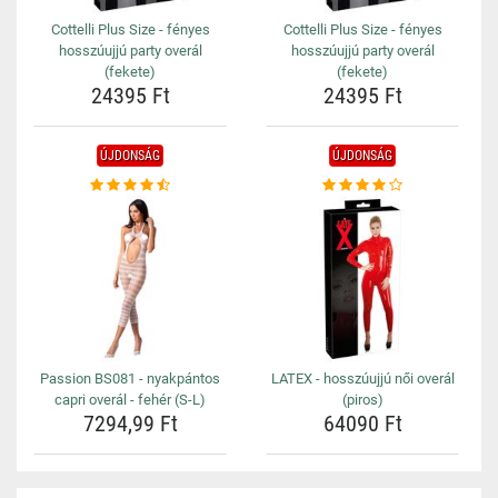
Cottelli Plus Size - fényes
Cottelli Plus Size - fényes
hosszúujjú party overál
hosszúujjú party overál
(fekete)
(fekete)
24395 Ft
24395 Ft
ÚJDONSÁG
ÚJDONSÁG
Passion BS081 - nyakpántos
LATEX - hosszúujjú női overál
capri overál - fehér (S-L)
(piros)
7294,99 Ft
64090 Ft