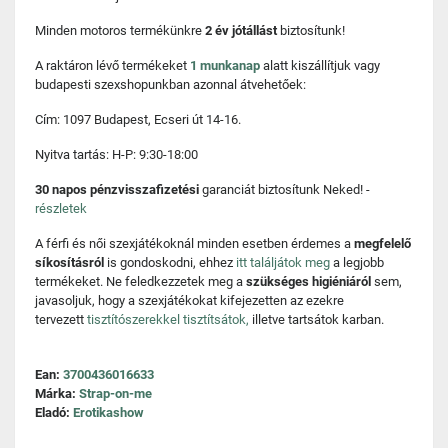
Minden motoros termékünkre
2 év jótállást
biztosítunk!
A raktáron lévő termékeket
1 munkanap
alatt kiszállítjuk vagy
budapesti szexshopunkban azonnal átvehetőek:
Cím: 1097 Budapest, Ecseri út 14-16.
Nyitva tartás: H-P: 9:30-18:00
30 napos pénzvisszafizetési
garanciát biztosítunk Neked! -
részletek
A férfi és női szexjátékoknál minden esetben érdemes a
megfelelő
síkosításról
is gondoskodni, ehhez
itt találjátok meg
a legjobb
termékeket. Ne feledkezzetek meg a
szükséges higiéniáról
sem,
javasoljuk, hogy a szexjátékokat kifejezetten az ezekre
tervezett
tisztítószerekkel tisztítsátok,
illetve tartsátok karban.
Ean:
3700436016633
Márka:
Strap-on-me
Eladó:
Erotikashow