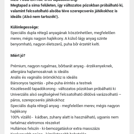
Megtapad a sima felületen, így változatos pózokban próbálható ki,
valamint felcsatolható alsóba téve szerepcserés játékokhoz is
ideális (Alsó nem tartozék!).
Különlegessége:
Speciális dupla rétegű anyagának köszönhetően, megfelelően
merev, mégis nagyon hajlékony. A külső lágy anyag szinte
benyomható, nagyon életszerű, puha bőr érzetét kelti.
Miért jó?
Prémium, nagyon rugalmas, bőrbarát anyag - érzékenyeknek,
allergiára hajlamosaknak is ideális
Anális és vaginális örömökhöz is ideális
Bársonyos tapintás - pihe-puha érintés a testnek
Kiszélesedő tapadókorong - változatos pózokban próbálható ki
Univerzális alsó segítségével felcsatolható dildóvá varázsolható –
páros, szerepcserés játékokhoz
Speciális dupla rétegű anyag - megfelelően merev, mégis nagyon
hajlékony
100% vízálló - kádban, zuhany alatt is használható, ugyanis nem
tartalmaz eletromos részeket
Hullámos felszín - ki-bemozgatáskor extra masszázs