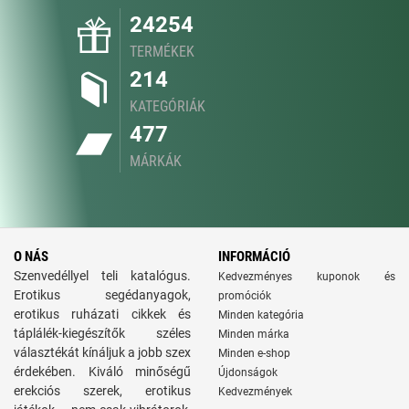
24254
TERMÉKEK
214
KATEGÓRIÁK
477
MÁRKÁK
O NÁS
INFORMÁCIÓ
Szenvedéllyel teli katalógus.
Kedvezményes kuponok és
Erotikus segédanyagok,
promóciók
erotikus ruházati cikkek és
Minden kategória
táplálék-kiegészítők széles
Minden márka
választékát kínáljuk a jobb szex
Minden e-shop
érdekében. Kiváló minőségű
Újdonságok
erekciós szerek, erotikus
Kedvezmények