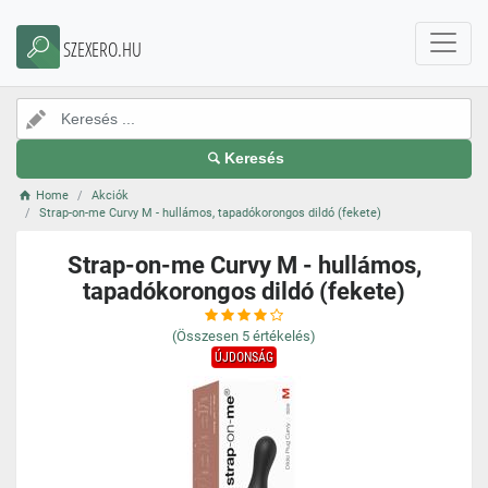
SZEXERO.HU
Keresés
Home
Akciók
Strap-on-me Curvy M - hullámos, tapadókorongos dildó (fekete)
Strap-on-me Curvy M - hullámos,
tapadókorongos dildó (fekete)
(Összesen
5
értékelés)
ÚJDONSÁG