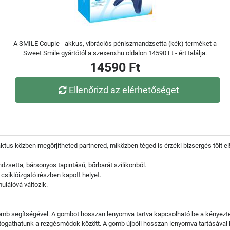
A SMILE Couple - akkus, vibrációs péniszmandzsetta (kék) terméket a
Sweet Smile gyártótól a szexero.hu oldalon 14590 Ft - ért találja.
14590 Ft
Ellenőrizd az elérhetőséget
aktus közben megőrjítheted partnered, miközben téged is érzéki bizsergés tölt el
dzsetta, bársonyos tapintású, bőrbarát szilikonból.
 csiklóizgató részben kapott helyet.
mulálóvá változik.
b segítségével. A gombot hosszan lenyomva tartva kapcsolható be a kényeztető,
áltogathatunk a rezgésmódok között. A gomb újbóli hosszan lenyomva tartásával 