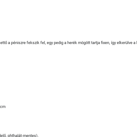
ő a péniszre fekszik fel, egy pedig a herék mögött tartja fixen, így elkerülve a
10cm
elő, phthalát-mentes).