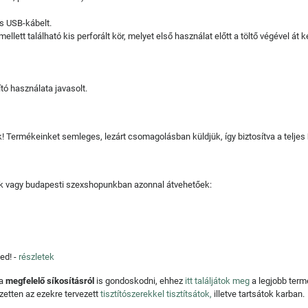
s USB-kábelt.
ellett található kis perforált kör, melyet első használat előtt a töltő végével át ke
tó használata javasolt.
juk! Termékeinket semleges, lezárt csomagolásban küldjük, így biztosítva a teljes
tjuk vagy budapesti szexshopunkban azonnal átvehetőek:
ed! -
részletek
 a
megfelelő síkosításról
is gondoskodni, ehhez
itt találjátok meg
a legjobb ter
zetten az ezekre tervezett
tisztítószerekkel tisztítsátok,
illetve tartsátok karban.