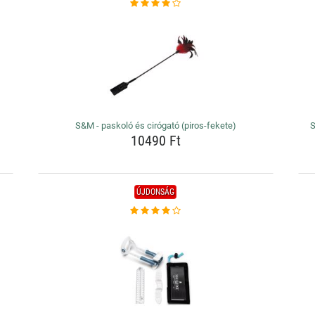
S&M - paskoló és cirógató (piros-fekete)
S
10490 Ft
ÚJDONSÁG