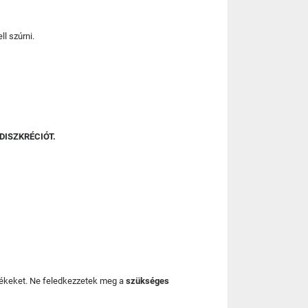
ll szúrni.
DISZKRÉCIÓT.
mékeket. Ne feledkezzetek meg a
szükséges