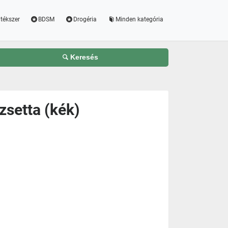
tékszer
BDSM
Drogéria
Minden kategória
Keresés
zsetta (kék)