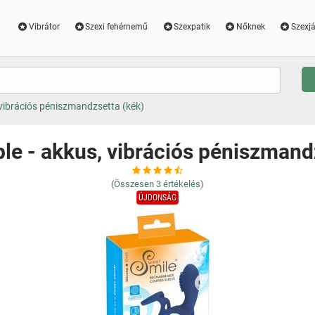
Vibrátor
Szexi fehérnemű
Szexpatik
Nőknek
Szexjá
vibrációs péniszmandzsetta (kék)
e - akkus, vibrációs péniszmand
(Összesen
3
értékelés)
ÚJDONSÁG