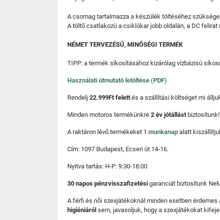
A csomag tartalmazza a készülék töltéséhez szüksége
A töltő csatlakozü a csiklókar jobb oldalán, a DC felirat m
NÉMET TERVEZÉSŰ, MINŐSÉGI TERMÉK
TIPP: a termék síkosításához kizárólag vízbázisú síkosí
Használati útmutató letöltése (PDF)
Rendelj
22.999Ft felett
és a szállítási költséget mi áll
Minden motoros termékünkre
2 év jótállást
biztosítunk!
A raktáron lévő termékeket
1 munkanap
alatt kiszállí
Cím: 1097 Budapest, Ecseri út 14-16.
Nyitva tartás: H-P: 9:30-18:00
30 napos pénzvisszafizetési
garanciát biztosítunk Nek
A férfi és női szexjátékoknál minden esetben érdemes
higiéniáról
sem, javasoljuk, hogy a szexjátékokat kifeje