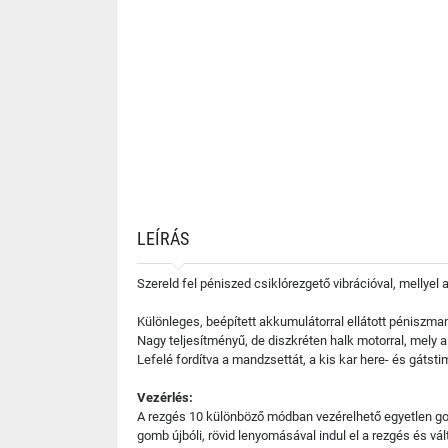
LEÍRÁS
Szereld fel péniszed csiklórezgető vibrációval, mellyel 
Különleges, beépített akkumulátorral ellátott péniszman
Nagy teljesítményű, de diszkréten halk motorral, mely a
Lefelé fordítva a mandzsettát, a kis kar here- és gátsti
Vezérlés:
A rezgés 10 különböző módban vezérelhető egyetlen gom
gomb újbóli, rövid lenyomásával indul el a rezgés és v