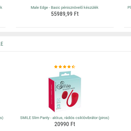
ék
Male Edge - Basic pénisznövelő készülék
Pl
55989,99 Ft
LE
os)
SMILE Slim Panty - akkus, rádiós csiklóvibrátor (piros)
20990 Ft