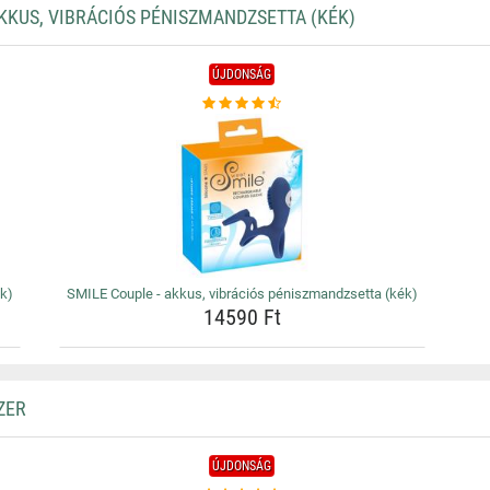
KKUS, VIBRÁCIÓS PÉNISZMANDZSETTA (KÉK)
ÚJDONSÁG
ék)
SMILE Couple - akkus, vibrációs péniszmandzsetta (kék)
14590 Ft
ZER
ÚJDONSÁG