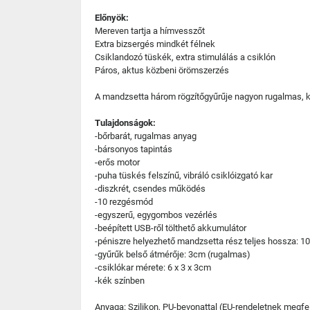
Előnyök:
Mereven tartja a hímvesszőt
Extra bizsergés mindkét félnek
Csiklandozó tüskék, extra stimulálás a csiklón
Páros, aktus közbeni örömszerzés
A mandzsetta három rögzítőgyűrűje nagyon rugalmas, kett
Tulajdonságok:
-bőrbarát, rugalmas anyag
-bársonyos tapintás
-erős motor
-puha tüskés felszínű, vibráló csiklóizgató kar
-diszkrét, csendes működés
-10 rezgésmód
-egyszerű, egygombos vezérlés
-beépített USB-ről tölthető akkumulátor
-péniszre helyezhető mandzsetta rész teljes hossza: 
-gyűrűk belső átmérője: 3cm (rugalmas)
-csiklókar mérete: 6 x 3 x 3cm
-kék színben
Anyaga: Szilikon, PU-bevonattal (EU-rendeletnek megfel