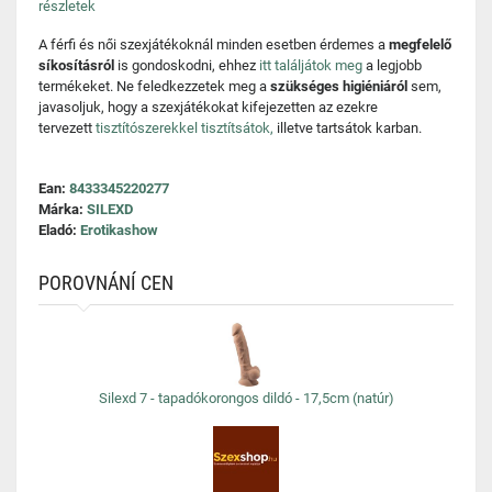
részletek
A férfi és női szexjátékoknál minden esetben érdemes a
megfelelő
síkosításról
is gondoskodni, ehhez
itt találjátok meg
a legjobb
termékeket. Ne feledkezzetek meg a
szükséges higiéniáról
sem,
javasoljuk, hogy a szexjátékokat kifejezetten az ezekre
tervezett
tisztítószerekkel tisztítsátok,
illetve tartsátok karban.
Ean:
8433345220277
Márka:
SILEXD
Eladó:
Erotikashow
POROVNÁNÍ CEN
Silexd 7 - tapadókorongos dildó - 17,5cm (natúr)