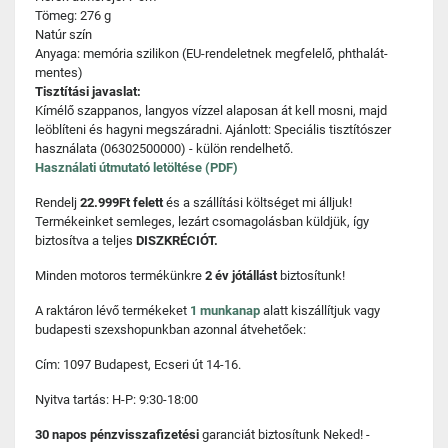
Tömeg: 276 g
Natúr szín
Anyaga: memória szilikon (EU-rendeletnek megfelelő, phthalát-
mentes)
Tisztítási javaslat:
Kímélő szappanos, langyos vízzel alaposan át kell mosni, majd
leöblíteni és hagyni megszáradni. Ajánlott: Speciális tisztítószer
használata (06302500000) - külön rendelhető.
Használati útmutató letöltése (PDF)
Rendelj
22.999Ft felett
és a szállítási költséget mi álljuk!
Termékeinket semleges, lezárt csomagolásban küldjük, így
biztosítva a teljes
DISZKRÉCIÓT.
Minden motoros termékünkre
2 év jótállást
biztosítunk!
A raktáron lévő termékeket
1 munkanap
alatt kiszállítjuk vagy
budapesti szexshopunkban azonnal átvehetőek:
Cím: 1097 Budapest, Ecseri út 14-16.
Nyitva tartás: H-P: 9:30-18:00
30 napos pénzvisszafizetési
garanciát biztosítunk Neked! -