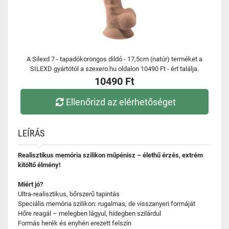
A Silexd 7 - tapadókorongos dildó - 17,5cm (natúr) terméket a
SILEXD gyártótól a szexero.hu oldalon 10490 Ft - ért találja.
10490 Ft
Ellenőrizd az elérhetőséget
LEÍRÁS
Realisztikus memória szilikon műpénisz – élethű érzés, extrém
kitöltő élmény!
Miért jó?
Ultra-realisztikus, bőrszerű tapintás
Speciális memória szilikon: rugalmas, de visszanyeri formáját
Hőre reagál – melegben lágyul, hidegben szilárdul
Formás herék és enyhén erezett felszín