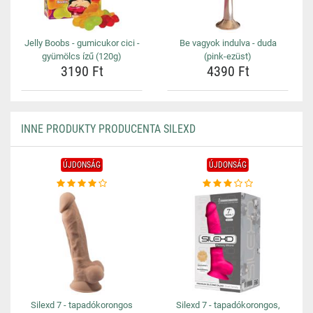
Jelly Boobs - gumicukor cici -
Be vagyok indulva - duda
gyümölcs ízű (120g)
(pink-ezüst)
3190 Ft
4390 Ft
INNE PRODUKTY PRODUCENTA SILEXD
ÚJDONSÁG
ÚJDONSÁG
Silexd 7 - tapadókorongos
Silexd 7 - tapadókorongos,