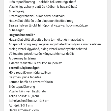
Erős tapadókorong – sokféle felületre rögzíthető
Vízálló, így zuhany alatt és kádban is használható
Erre figyelj:
Kizárólag vízbázisú síkosítóval használd
Használat előtt és után alaposan tisztítsd meg
Száraz helyen tárold, hintőporral kezelve, hogy megőrizze
puhaságát
Hogyan használd?
Használat előtt síkosítsd be a terméket és magadat is
A tapadókorong segítségével rögzítheted bármilyen sima felületen
Meleg vízzel lágyabbá, hideg vízzel keményebbé teheted
Változatos pózokhoz és kényeztetéshez ideális
A csomag tartalma
1 darab realisztikus szilikon műpénisz
Terméktulajdonságok:
Hőre reagáló memória szilikon
Selymes, puha tapintás
Formás herék és erezett felszín
Erős tapadókorong
Vízálló, könnyen tisztítható
Teljes hossz: 18,8 cm
Behelyezhető hossz: 13,5 cm
Átmérő: 3-3,1 cm
Herék átmérője: 7 cm