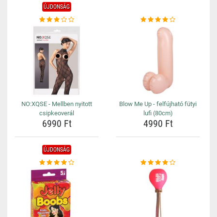
ÚJDONSÁG
NO:XQSE - Mellben nyitott
Blow Me Up - felfújható fütyi
csipkeoverál
lufi (80cm)
6990 Ft
4990 Ft
ÚJDONSÁG