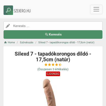
SZEXERO.HU
Keresés
Home
Szórakozás
Silexd 7 - tapadókorongos dildó - 17,5cm (natúr)
Silexd 7 - tapadókorongos dildó -
17,5cm (natúr)
(Összesen
3
értékelés)
ÚJDONSÁG