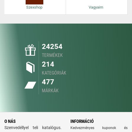
Szexshop
Vagyaim
24254
TERMÉKEK
214
KATEGÓRIÁK
477
MÁRKÁK
O NÁS
INFORMÁCIÓ
Szenvedéllyel teli katalógus.
Kedvezményes kuponok és