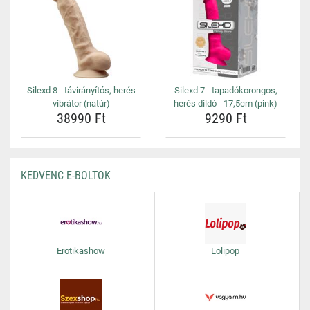
Silexd 8 - távirányítós, herés
Silexd 7 - tapadókorongos,
vibrátor (natúr)
herés dildó - 17,5cm (pink)
38990 Ft
9290 Ft
KEDVENC E-BOLTOK
Erotikashow
Lolipop