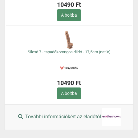
10490 Ft
A boltba
Silexd 7 - tapadókorongos dildó - 17,5cm (natúr)
10490 Ft
A boltba
További információkért az eladótól