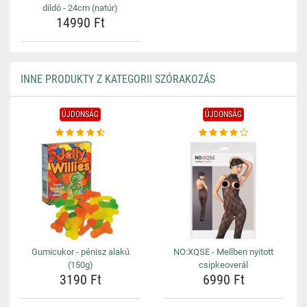
dildó - 24cm (natúr)
14990 Ft
INNE PRODUKTY Z KATEGORII SZÓRAKOZÁS
ÚJDONSÁG
ÚJDONSÁG
Gumicukor - pénisz alakú
NO:XQSE - Mellben nyitott
(150g)
csipkeoverál
3190 Ft
6990 Ft