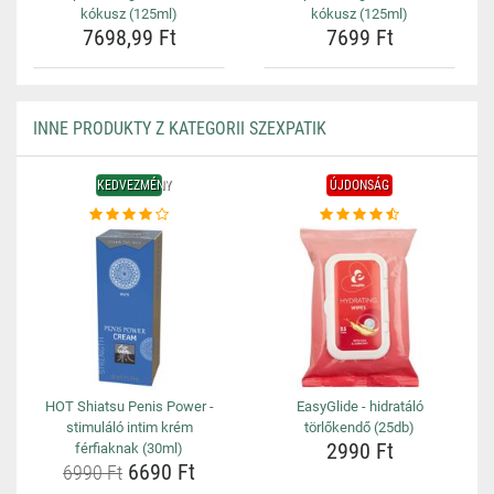
kókusz (125ml)
kókusz (125ml)
7698,99 Ft
7699 Ft
INNE PRODUKTY Z KATEGORII SZEXPATIK
KEDVEZMÉNY
ÚJDONSÁG
HOT Shiatsu Penis Power -
EasyGlide - hidratáló
stimuláló intim krém
törlőkendő (25db)
2990 Ft
férfiaknak (30ml)
6690 Ft
6990 Ft