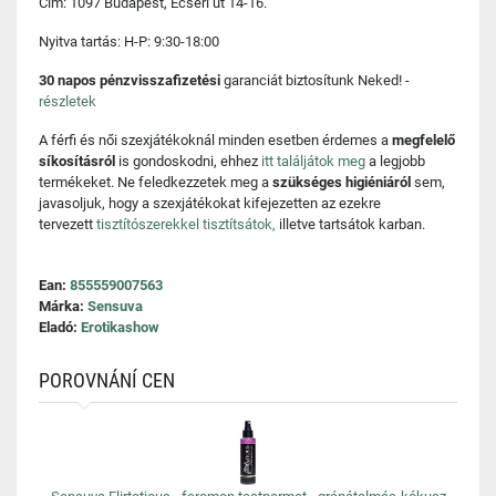
Cím: 1097 Budapest, Ecseri út 14-16.
Nyitva tartás: H-P: 9:30-18:00
30 napos pénzvisszafizetési
garanciát biztosítunk Neked! -
részletek
A férfi és női szexjátékoknál minden esetben érdemes a
megfelelő
síkosításról
is gondoskodni, ehhez
itt találjátok meg
a legjobb
termékeket. Ne feledkezzetek meg a
szükséges higiéniáról
sem,
javasoljuk, hogy a szexjátékokat kifejezetten az ezekre
tervezett
tisztítószerekkel tisztítsátok,
illetve tartsátok karban.
Ean:
855559007563
Márka:
Sensuva
Eladó:
Erotikashow
POROVNÁNÍ CEN