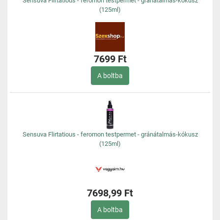
Sensuva Flirtatious - feromon testpermet - gránátalmás-kókusz
(125ml)
7699 Ft
A boltba
Sensuva Flirtatious - feromon testpermet - gránátalmás-kókusz
(125ml)
7698,99 Ft
A boltba