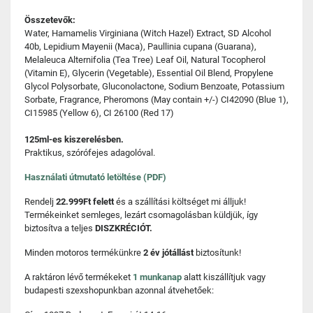
Összetevők:
Water, Hamamelis Virginiana (Witch Hazel) Extract, SD Alcohol
40b, Lepidium Mayenii (Maca), Paullinia cupana (Guarana),
Melaleuca Alternifolia (Tea Tree) Leaf Oil, Natural Tocopherol
(Vitamin E), Glycerin (Vegetable), Essential Oil Blend, Propylene
Glycol Polysorbate, Gluconolactone, Sodium Benzoate, Potassium
Sorbate, Fragrance, Pheromons (May contain +/-) CI42090 (Blue 1),
CI15985 (Yellow 6), CI 26100 (Red 17)
125ml-es kiszerelésben.
Praktikus, szórófejes adagolóval.
Használati útmutató letöltése (PDF)
Rendelj
22.999Ft felett
és a szállítási költséget mi álljuk!
Termékeinket semleges, lezárt csomagolásban küldjük, így
biztosítva a teljes
DISZKRÉCIÓT.
Minden motoros termékünkre
2 év jótállást
biztosítunk!
A raktáron lévő termékeket
1 munkanap
alatt kiszállítjuk vagy
budapesti szexshopunkban azonnal átvehetőek: