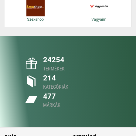
Szexshop
Vagyaim
24254
TERMÉKEK
214
KATEGÓRIÁK
477
MÁRKÁK