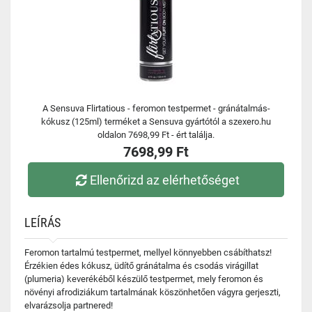
A Sensuva Flirtatious - feromon testpermet - gránátalmás-
kókusz (125ml) terméket a Sensuva gyártótól a szexero.hu
oldalon 7698,99 Ft - ért találja.
7698,99 Ft
Ellenőrizd az elérhetőséget
LEÍRÁS
Feromon tartalmú testpermet, mellyel könnyebben csábíthatsz!
Érzékien édes kókusz, üdítő gránátalma és csodás virágillat
(plumeria) keverékéből készülő testpermet, mely feromon és
növényi afrodiziákum tartalmának köszönhetően vágyra gerjeszti,
elvarázsolja partnered!