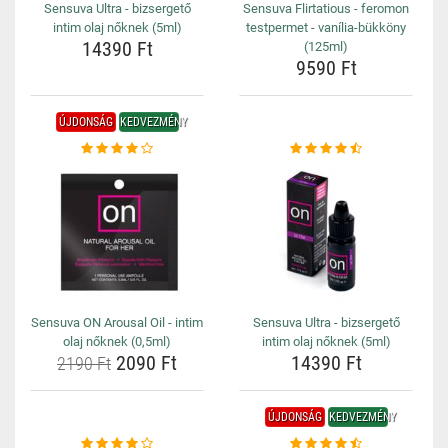
Sensuva Ultra - bizsergető
Sensuva Flirtatious - feromon
intim olaj nőknek (5ml)
testpermet - vanília-bükköny
14390 Ft
(125ml)
9590 Ft
ÚJDONSÁG
KEDVEZMÉNY
Sensuva ON Arousal Oil - intim
Sensuva Ultra - bizsergető
olaj nőknek (0,5ml)
intim olaj nőknek (5ml)
2090 Ft
14390 Ft
2190 Ft
ÚJDONSÁG
KEDVEZMÉNY