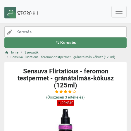
SZEXERO.HU
Keresés
Home
Szexpatik
Sensuva Flirtatious - feromon testpermet - gránátalmás-kókusz (125ml)
Sensuva Flirtatious - feromon
testpermet - gránátalmás-kókusz
(125ml)
(Összesen
3
értékelés)
ÚJDONSÁG