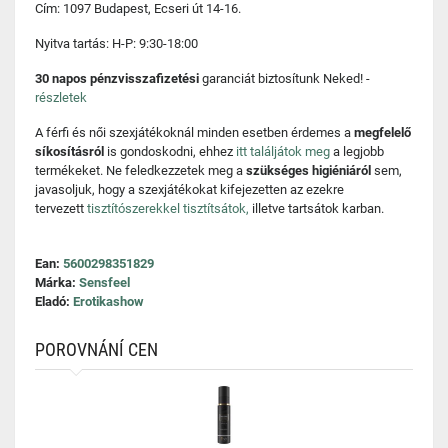
Cím: 1097 Budapest, Ecseri út 14-16.
Nyitva tartás: H-P: 9:30-18:00
30 napos pénzvisszafizetési
garanciát biztosítunk Neked! -
részletek
A férfi és női szexjátékoknál minden esetben érdemes a
megfelelő
síkosításról
is gondoskodni, ehhez
itt találjátok meg
a legjobb
termékeket. Ne feledkezzetek meg a
szükséges higiéniáról
sem,
javasoljuk, hogy a szexjátékokat kifejezetten az ezekre
tervezett
tisztítószerekkel tisztítsátok,
illetve tartsátok karban.
Ean:
5600298351829
Márka:
Sensfeel
Eladó:
Erotikashow
POROVNÁNÍ CEN