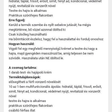
hidratál, táplál, frissít, erősít, simít, fényt ad, kondícionál, védelmet
nyújt, revitalizál és vonzerőt növel
Testre és hajra is alkalmas
Praktikus szórófejes flakonban
Erre figyelj:
Kerüld a termék szembe és nyílt sebekre jutását; ha mégis
megtörténne, bő vízzel azonnal öblítsd ki
Csak külsőleg használható
Ha bőrirritációt észlelsz, hagyj fel a használattal és fordulj orvoshoz
Hogyan használd:
Vigyél fel egy megfelelő mennyiségű krémet a testre és/vagy a
hajra, majd gyengéden masszírozd be, amíg teljesen be nem
szívódik. Használata után NE öblítsd le.
A csomag tartalma:
1 darab test- és hajápoló krém
Terméktulajdonságok:
elősegítheti a férfi vonzerő növelését
10 az 1-ben multifunkcionális ápolás: hidratál, táplál, frissít, erősít,
simít, fényt ad, kondícionál, védelmet nyújt, revitalizál és vonzerőt
növel
testre és hajra is alkalmas
praktikus szórófejes flakonban
csábító férfias illat