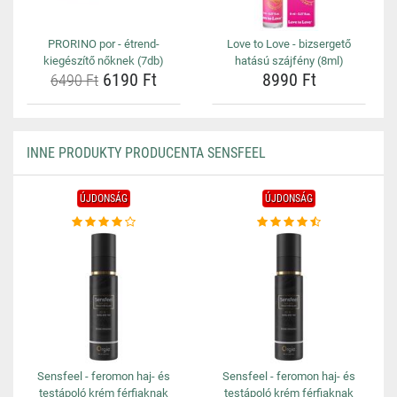
PRORINO por - étrend-
Love to Love - bizsergető
kiegészítő nőknek (7db)
hatású szájfény (8ml)
6190 Ft
8990 Ft
6490 Ft
INNE PRODUKTY PRODUCENTA SENSFEEL
ÚJDONSÁG
ÚJDONSÁG
Sensfeel - feromon haj- és
Sensfeel - feromon haj- és
testápoló krém férfiaknak
testápoló krém férfiaknak