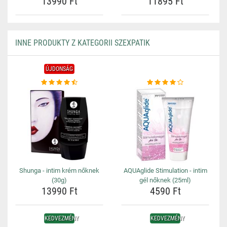
13990 Ft
11895 Ft
INNE PRODUKTY Z KATEGORII SZEXPATIK
ÚJDONSÁG
Shunga - intim krém nőknek
AQUAglide Stimulation - intim
(30g)
gél nőknek (25ml)
13990 Ft
4590 Ft
KEDVEZMÉNY
KEDVEZMÉNY