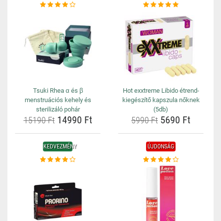
Tsuki Rhea α és β
Hot exxtreme Libido étrend-
menstruációs kehely és
kiegészítő kapszula nőknek
sterilizáló pohár
(5db)
14990 Ft
5690 Ft
15190 Ft
5990 Ft
KEDVEZMÉNY
ÚJDONSÁG