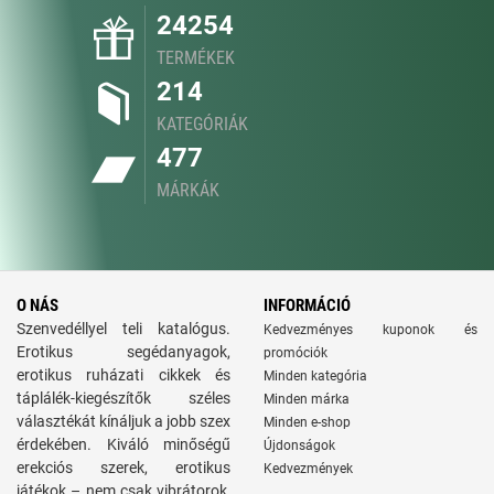
24254
TERMÉKEK
214
KATEGÓRIÁK
477
MÁRKÁK
O NÁS
INFORMÁCIÓ
Szenvedéllyel teli katalógus.
Kedvezményes kuponok és
Erotikus segédanyagok,
promóciók
erotikus ruházati cikkek és
Minden kategória
táplálék-kiegészítők széles
Minden márka
választékát kínáljuk a jobb szex
Minden e-shop
érdekében. Kiváló minőségű
Újdonságok
erekciós szerek, erotikus
Kedvezmények
játékok – nem csak vibrátorok,