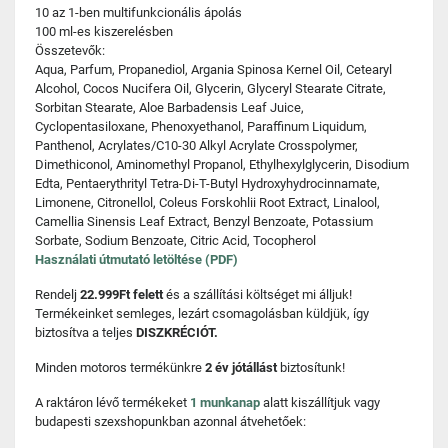
10 az 1-ben multifunkcionális ápolás
100 ml-es kiszerelésben
Összetevők:
Aqua, Parfum, Propanediol, Argania Spinosa Kernel Oil, Cetearyl
Alcohol, Cocos Nucifera Oil, Glycerin, Glyceryl Stearate Citrate,
Sorbitan Stearate, Aloe Barbadensis Leaf Juice,
Cyclopentasiloxane, Phenoxyethanol, Paraffinum Liquidum,
Panthenol, Acrylates/C10-30 Alkyl Acrylate Crosspolymer,
Dimethiconol, Aminomethyl Propanol, Ethylhexylglycerin, Disodium
Edta, Pentaerythrityl Tetra-Di-T-Butyl Hydroxyhydrocinnamate,
Limonene, Citronellol, Coleus Forskohlii Root Extract, Linalool,
Camellia Sinensis Leaf Extract, Benzyl Benzoate, Potassium
Sorbate, Sodium Benzoate, Citric Acid, Tocopherol
Használati útmutató letöltése (PDF)
Rendelj
22.999Ft felett
és a szállítási költséget mi álljuk!
Termékeinket semleges, lezárt csomagolásban küldjük, így
biztosítva a teljes
DISZKRÉCIÓT.
Minden motoros termékünkre
2 év jótállást
biztosítunk!
A raktáron lévő termékeket
1 munkanap
alatt kiszállítjuk vagy
budapesti szexshopunkban azonnal átvehetőek: