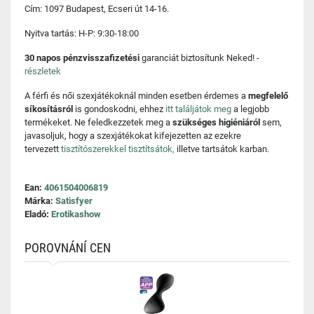
Cím: 1097 Budapest, Ecseri út 14-16.
Nyitva tartás: H-P: 9:30-18:00
30 napos pénzvisszafizetési
garanciát biztosítunk Neked! -
részletek
A férfi és női szexjátékoknál minden esetben érdemes a
megfelelő
síkosításról
is gondoskodni, ehhez
itt találjátok meg
a legjobb
termékeket. Ne feledkezzetek meg a
szükséges higiéniáról
sem,
javasoljuk, hogy a szexjátékokat kifejezetten az ezekre
tervezett
tisztítószerekkel tisztítsátok,
illetve tartsátok karban.
Ean:
4061504006819
Márka:
Satisfyer
Eladó:
Erotikashow
POROVNÁNÍ CEN