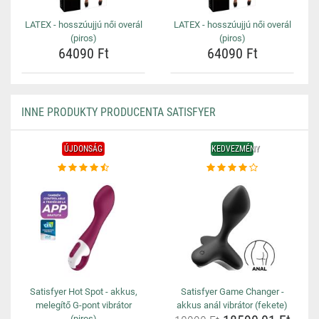
LATEX - hosszúujjú női overál
LATEX - hosszúujjú női overál
(piros)
(piros)
64090 Ft
64090 Ft
INNE PRODUKTY PRODUCENTA SATISFYER
ÚJDONSÁG
KEDVEZMÉNY
Satisfyer Hot Spot - akkus,
Satisfyer Game Changer -
melegítő G-pont vibrátor
akkus anál vibrátor (fekete)
(piros)