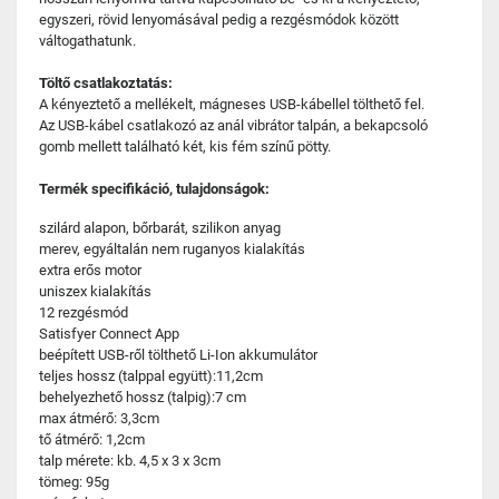
egyszeri, rövid lenyomásával pedig a rezgésmódok között
váltogathatunk.
Töltő csatlakoztatás:
A kényeztető a mellékelt, mágneses USB-kábellel tölthető fel.
Az USB-kábel csatlakozó az anál vibrátor talpán, a bekapcsoló
gomb mellett található két, kis fém színű pötty.
Termék specifikáció, tulajdonságok:
szilárd alapon, bőrbarát, szilikon anyag
merev, egyáltalán nem ruganyos kialakítás
extra erős motor
uniszex kialakítás
12 rezgésmód
Satisfyer Connect App
beépített USB-ről tölthető Li-Ion akkumulátor
teljes hossz (talppal együtt):11,2cm
behelyezhető hossz (talpig):7 cm
max átmérő: 3,3cm
tő átmérő: 1,2cm
talp mérete: kb. 4,5 x 3 x 3cm
tömeg: 95g