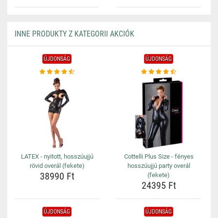
INNE PRODUKTY Z KATEGORII AKCIÓK
ÚJDONSÁG
ÚJDONSÁG
LATEX - nyitott, hosszúujjú
Cottelli Plus Size - fényes
rövid overál (fekete)
hosszúujjú party overál
38990 Ft
(fekete)
24395 Ft
ÚJDONSÁG
ÚJDONSÁG