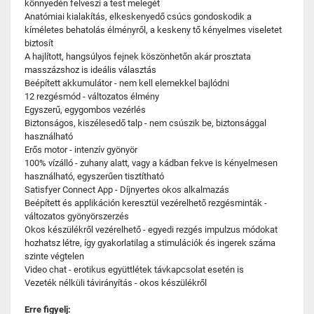
könnyedén felveszi a test melegét
Anatómiai kialakítás, elkeskenyedő csúcs gondoskodik a
kíméletes behatolás élményről, a keskeny tő kényelmes viseletet
biztosít
A hajlított, hangsúlyos fejnek köszönhetőn akár prosztata
masszázshoz is ideális választás
Beépített akkumulátor - nem kell elemekkel bajlódni
12 rezgésmód - változatos élmény
Egyszerű, egygombos vezérlés
Biztonságos, kiszélesedő talp - nem csúszik be, biztonsággal
használható
Erős motor - intenzív gyönyör
100% vízálló - zuhany alatt, vagy a kádban fekve is kényelmesen
használható, egyszerűen tisztítható
Satisfyer Connect App - Díjnyertes okos alkalmazás
Beépített és applikáción keresztül vezérelhető rezgésminták -
változatos gyönyörszerzés
Okos készülékről vezérelhető - egyedi rezgés impulzus módokat
hozhatsz létre, így gyakorlatilag a stimulációk és ingerek száma
szinte végtelen
Video chat - erotikus együttlétek távkapcsolat esetén is
Vezeték nélküli távirányítás - okos készülékről
Erre figyelj: