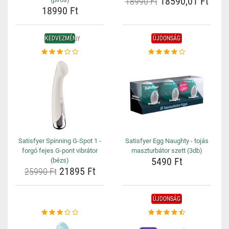
18590,01 Ft
18990 Ft
18990 Ft
KEDVEZMÉNY
ÚJDONSÁG
Satisfyer Spinning G-Spot 1 -
Satisfyer Egg Naughty - tojás
forgó fejes G-pont vibrátor
maszturbátor szett (3db)
5490 Ft
(bézs)
21895 Ft
25990 Ft
ÚJDONSÁG