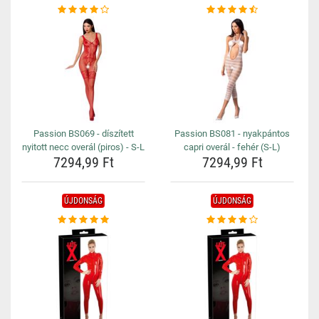
Passion BS069 - díszített
Passion BS081 - nyakpántos
nyitott necc overál (piros) - S-L
capri overál - fehér (S-L)
7294,99 Ft
7294,99 Ft
ÚJDONSÁG
ÚJDONSÁG