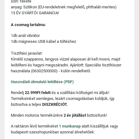
szín: fekete
anyag: Szilikon (EU-rendeletnek megfelelő, phthalát-mentes)
15 ÉV GYÁRTÓI GARANCIA!
A csomag tartalma:
1db anál vibrátor
1db mágneses USB kábel a töltéshez
Tisztítási javaslat:
Kímélő szappanos, langyos vízzel alaposan át kell mosni, majd
leöblíteni és hagyni megszáradni. Ajánlott: Speciális tisztítószer
használata (06302500000) - külön rendelhető.
Használati útmutató letöltése (PDF)
Rendelj
22.999Ft felett
és a szállítási költséget mi álljuk!
Termékeinket semleges, lezárt csomagolásban küldjük, így
biztosítva a teljes
DISZKRÉCIÓT.
Minden motoros termékünkre
2 év jótállást
biztosítunk!
A raktáron lévő termékeket
1 munkanap
alatt kiszállítjuk vagy
budapesti szexshopunkban azonnal átvehetőek: