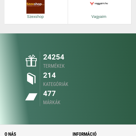
Szexshop
Vagyaim
24254
TERMÉKEK
214
KATEGÓRIÁK
477
MÁRKÁK
O NÁS
INFORMÁCIÓ