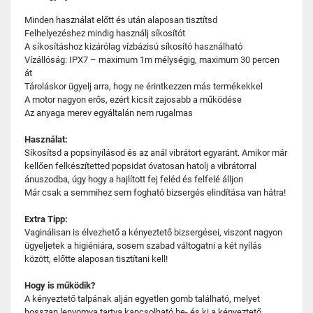
Minden használat előtt és után alaposan tisztítsd
Felhelyezéshez mindig használj síkosítót
A síkosításhoz kizárólag vízbázisú síkosító használható
Vízállóság: IPX7 – maximum 1m mélységig, maximum 30 percen
át
Tároláskor ügyelj arra, hogy ne érintkezzen más termékekkel
A motor nagyon erős, ezért kicsit zajosabb a működése
Az anyaga merev egyáltalán nem rugalmas
Használat:
Síkosítsd a popsinyílásod és az anál vibrátort egyaránt. Amikor már
kellően felkészítetted popsidat óvatosan hatolj a vibrátorral
ánuszodba, úgy hogy a hajlított fej feléd és felfelé álljon
Már csak a semmihez sem fogható bizsergés elindítása van hátra!
Extra Tipp:
Vaginálisan is élvezhető a kényeztető bizsergései, viszont nagyon
ügyeljetek a higiéniára, sosem szabad váltogatni a két nyílás
között, előtte alaposan tisztítani kell!
Hogy is működik?
A kényeztető talpának alján egyetlen gomb található, melyet
hosszan lenyomva tartva kapcsolható be- és ki a kényeztető,