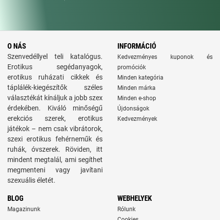
O NÁS
INFORMÁCIÓ
Szenvedéllyel teli katalógus.
Kedvezményes kuponok és
Erotikus segédanyagok,
promóciók
erotikus ruházati cikkek és
Minden kategória
táplálék-kiegészítők széles
Minden márka
választékát kínáljuk a jobb szex
Minden e-shop
érdekében. Kiváló minőségű
Újdonságok
erekciós szerek, erotikus
Kedvezmények
játékok – nem csak vibrátorok,
szexi erotikus fehérneműk és
ruhák, óvszerek. Röviden, itt
mindent megtalál, ami segíthet
megmenteni vagy javítani
szexuális életét.
BLOG
WEBHELYEK
Magazinunk
Rólunk
Cookies