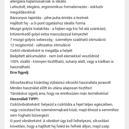
allergiára hajlamosaknak is ideális
Letisztult, elegáns, ergonomikus formatervezés - exkluzív
megoldásokkal
Bársonyos tapintás - pihe-puha érintés a testnek
Hajlított fej - a G-pont izgatáshoz ideális forma
Mozgó golyós kialakítás - a fejben egy kis fel-alá szánkázó,
kitüremkedő golyó extra masszázzsal kényeztet
7 mozgó golyós sebesség - személyre szabható stimuláció
12 rezgésmód - változatos stimuláció
Csikló vibrátorként is megállja a helyét
Beépített akkumulátor - nem kell elemekkel vesződnöd
100% vízálló - könnyen tisztítható, zuhany alatt, vagy a kádban is
használható
Erre figyelj:
Síkosításához kizárólag vízbázisú síkosító használata javasolt
Minden használat előtt és utána alaposan tisztítsd
Tároláskor ügyelj arra, hogy ne érintkezzen más termékekkel
Használati TIPP!:
Csiklóvibrátorként: helyezd a csiklódra a fejet teljes egészében,
vagy csúsztasd be szeméremajkaid közé, majd élvezd a semmihez
sem fogható bizsergést.
G-pont vibrátorként: A vibrátort úgy kell felhelyezni, síkosítást
követően, hogy a hajlított fej feléd és felfelé álljon, majd szép