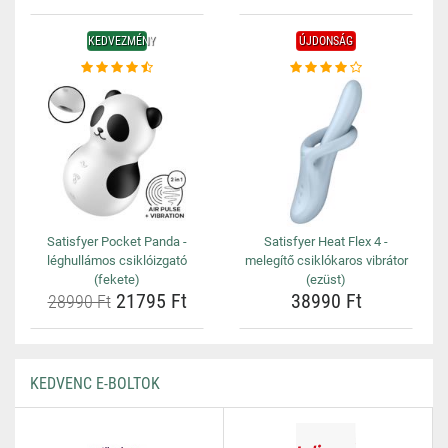
KEDVEZMÉNY
ÚJDONSÁG
Satisfyer Pocket Panda -
Satisfyer Heat Flex 4 -
léghullámos csiklóizgató
melegítő csiklókaros vibrátor
(fekete)
(ezüst)
21795 Ft
38990 Ft
28990 Ft
KEDVENC E-BOLTOK