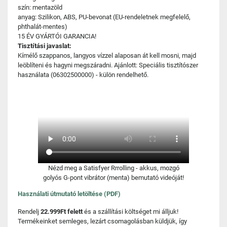
szín: mentazöld
anyag: Szilikon, ABS, PU-bevonat (EU-rendeletnek megfelelő,
phthalát-mentes)
15 ÉV GYÁRTÓI GARANCIA!
Tisztítási javaslat:
Kímélő szappanos, langyos vízzel alaposan át kell mosni, majd
leöblíteni és hagyni megszáradni. Ajánlott: Speciális tisztítószer
használata (06302500000) - külön rendelhető.
Nézd meg a Satisfyer Rrrolling - akkus, mozgó
golyós G-pont vibrátor (menta) bemutató videóját!
Használati útmutató letöltése (PDF)
Rendelj
22.999Ft felett
és a szállítási költséget mi álljuk!
Termékeinket semleges, lezárt csomagolásban küldjük, így