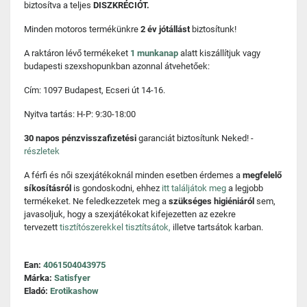
biztosítva a teljes
DISZKRÉCIÓT.
Minden motoros termékünkre
2 év jótállást
biztosítunk!
A raktáron lévő termékeket
1 munkanap
alatt kiszállítjuk vagy
budapesti szexshopunkban azonnal átvehetőek:
Cím: 1097 Budapest, Ecseri út 14-16.
Nyitva tartás: H-P: 9:30-18:00
30 napos pénzvisszafizetési
garanciát biztosítunk Neked! -
részletek
A férfi és női szexjátékoknál minden esetben érdemes a
megfelelő
síkosításról
is gondoskodni, ehhez
itt találjátok meg
a legjobb
termékeket. Ne feledkezzetek meg a
szükséges higiéniáról
sem,
javasoljuk, hogy a szexjátékokat kifejezetten az ezekre
tervezett
tisztítószerekkel tisztítsátok,
illetve tartsátok karban.
Ean:
4061504043975
Márka:
Satisfyer
Eladó:
Erotikashow