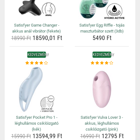
Satisfyer Game Changer -
Satisfyer Egg Riffle - tojás
akkus anál vibrátor (fekete)
maszturbátor szett (3db)
18590,01 Ft
5490 Ft
18990 Ft
KEDVEZMÉNY
KEDVEZMÉNY
Satisfyer Pocket Pro 1 -
Satisfyer Vulva Lover 3 -
léghullámos csiklóizgató
akkus, léghullámos
(kék)
csiklóizgató (pink)
13594,99 Ft
12795 Ft
15990 Ft
16990 Ft