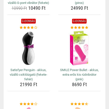
vízálló G-pont vibrátor (fekete)
(piros)
10490 Ft
24990 Ft
10990 Ft
ÚJDONSÁG
ÚJDONSÁG
Satisfyer Penguin - akkus,
SMILE Power Bullet - akkus,
vízálló csiklóizgató (fekete-
extra erős kis rúdvibrátor
fehér)
(pink)
21990 Ft
8690 Ft