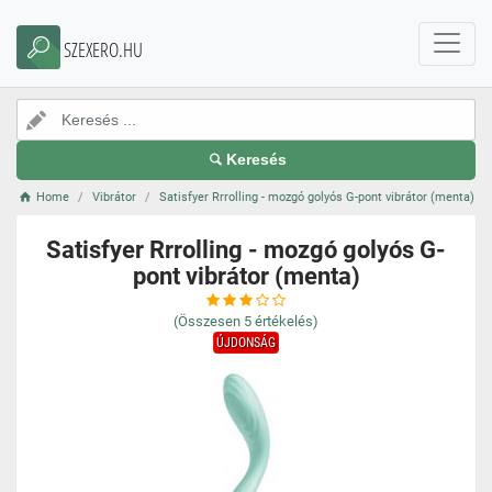
SZEXERO.HU
Keresés
Home
Vibrátor
Satisfyer Rrrolling - mozgó golyós G-pont vibrátor (menta)
Satisfyer Rrrolling - mozgó golyós G-
pont vibrátor (menta)
(Összesen
5
értékelés)
ÚJDONSÁG