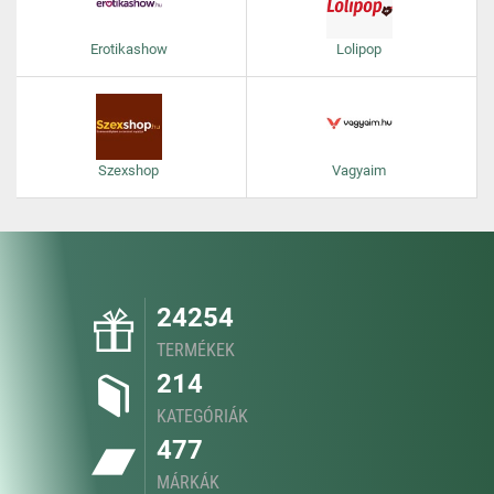
Erotikashow
Lolipop
Szexshop
Vagyaim
24254
TERMÉKEK
214
KATEGÓRIÁK
477
MÁRKÁK