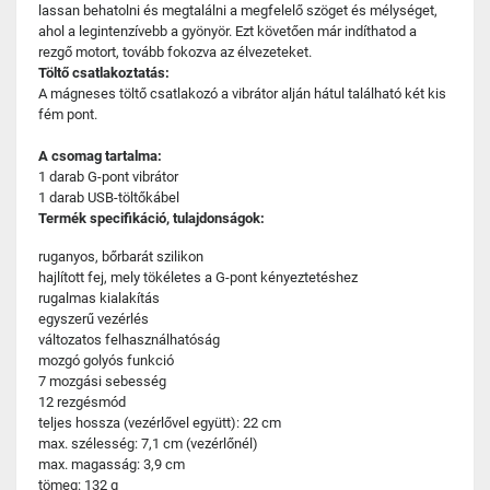
lassan behatolni és megtalálni a megfelelő szöget és mélységet,
ahol a legintenzívebb a gyönyör. Ezt követően már indíthatod a
rezgő motort, tovább fokozva az élvezeteket.
Töltő csatlakoztatás:
A mágneses töltő csatlakozó a vibrátor alján hátul található két kis
fém pont.
A csomag tartalma:
1 darab G-pont vibrátor
1 darab USB-töltőkábel
Termék specifikáció, tulajdonságok:
ruganyos, bőrbarát szilikon
hajlított fej, mely tökéletes a G-pont kényeztetéshez
rugalmas kialakítás
egyszerű vezérlés
változatos felhasználhatóság
mozgó golyós funkció
7 mozgási sebesség
12 rezgésmód
teljes hossza (vezérlővel együtt): 22 cm
max. szélesség: 7,1 cm (vezérlőnél)
max. magasság: 3,9 cm
tömeg: 132 g