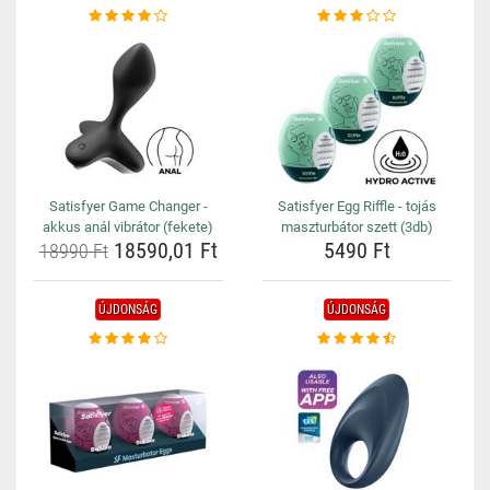
Satisfyer Game Changer -
Satisfyer Egg Riffle - tojás
akkus anál vibrátor (fekete)
maszturbátor szett (3db)
18590,01 Ft
5490 Ft
18990 Ft
ÚJDONSÁG
ÚJDONSÁG