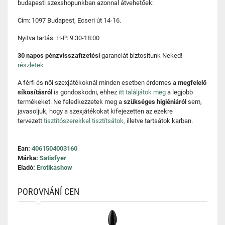
budapesti szexshopunkban azonnal átvehetőek:
Cím: 1097 Budapest, Ecseri út 14-16.
Nyitva tartás: H-P: 9:30-18:00
30 napos pénzvisszafizetési
garanciát biztosítunk Neked! -
részletek
A férfi és női szexjátékoknál minden esetben érdemes a
megfelelő
síkosításról
is gondoskodni, ehhez
itt találjátok meg
a legjobb
termékeket. Ne feledkezzetek meg a
szükséges higiéniáról
sem,
javasoljuk, hogy a szexjátékokat kifejezetten az ezekre
tervezett
tisztítószerekkel tisztítsátok,
illetve tartsátok karban.
Ean:
4061504003160
Márka:
Satisfyer
Eladó:
Erotikashow
POROVNÁNÍ CEN