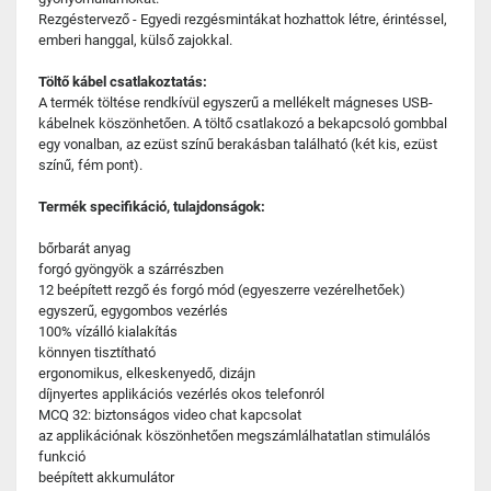
Rezgéstervező - Egyedi rezgésmintákat hozhattok létre, érintéssel,
emberi hanggal, külső zajokkal.
Töltő kábel csatlakoztatás:
A termék töltése rendkívül egyszerű a mellékelt mágneses USB-
kábelnek köszönhetően. A töltő csatlakozó a bekapcsoló gombbal
egy vonalban, az ezüst színű berakásban található (két kis, ezüst
színű, fém pont).
Termék specifikáció, tulajdonságok:
bőrbarát anyag
forgó gyöngyök a szárrészben
12 beépített rezgő és forgó mód (egyeszerre vezérelhetőek)
egyszerű, egygombos vezérlés
100% vízálló kialakítás
könnyen tisztítható
ergonomikus, elkeskenyedő, dizájn
díjnyertes applikációs vezérlés okos telefonról
MCQ 32: biztonságos video chat kapcsolat
az applikációnak köszönhetően megszámlálhatatlan stimulálós
funkció
beépített akkumulátor