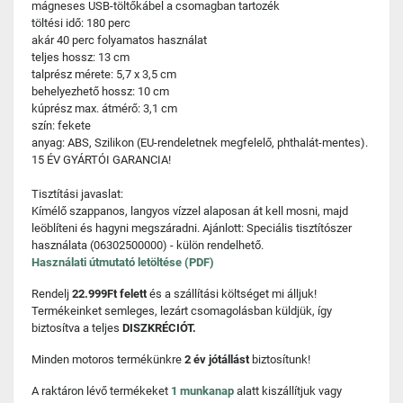
mágneses USB-töltőkábel a csomagban tartozék
töltési idő: 180 perc
akár 40 perc folyamatos használat
teljes hossz: 13 cm
talprész mérete: 5,7 x 3,5 cm
behelyezhető hossz: 10 cm
kúprész max. átmérő: 3,1 cm
szín: fekete
anyag: ABS, Szilikon (EU-rendeletnek megfelelő, phthalát-mentes).
15 ÉV GYÁRTÓI GARANCIA!
Tisztítási javaslat:
Kímélő szappanos, langyos vízzel alaposan át kell mosni, majd
leöblíteni és hagyni megszáradni. Ajánlott: Speciális tisztítószer
használata (06302500000) - külön rendelhető.
Használati útmutató letöltése (PDF)
Rendelj
22.999Ft felett
és a szállítási költséget mi álljuk!
Termékeinket semleges, lezárt csomagolásban küldjük, így
biztosítva a teljes
DISZKRÉCIÓT.
Minden motoros termékünkre
2 év jótállást
biztosítunk!
A raktáron lévő termékeket
1 munkanap
alatt kiszállítjuk vagy