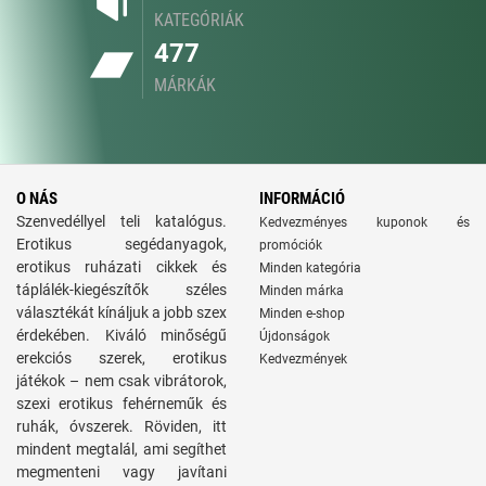
KATEGÓRIÁK
477
MÁRKÁK
O NÁS
INFORMÁCIÓ
Szenvedéllyel teli katalógus.
Kedvezményes kuponok és
Erotikus segédanyagok,
promóciók
erotikus ruházati cikkek és
Minden kategória
táplálék-kiegészítők széles
Minden márka
választékát kínáljuk a jobb szex
Minden e-shop
érdekében. Kiváló minőségű
Újdonságok
erekciós szerek, erotikus
Kedvezmények
játékok – nem csak vibrátorok,
szexi erotikus fehérneműk és
ruhák, óvszerek. Röviden, itt
mindent megtalál, ami segíthet
megmenteni vagy javítani