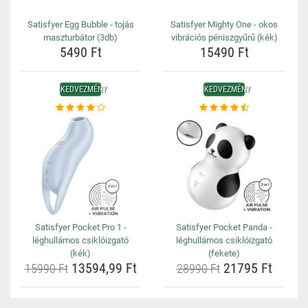
Satisfyer Egg Bubble - tojás
Satisfyer Mighty One - okos
maszturbátor (3db)
vibrációs péniszgyűrű (kék)
5490 Ft
15490 Ft
KEDVEZMÉNY
KEDVEZMÉNY
Satisfyer Pocket Pro 1 -
Satisfyer Pocket Panda -
léghullámos csiklóizgató
léghullámos csiklóizgató
(kék)
(fekete)
13594,99 Ft
21795 Ft
15990 Ft
28990 Ft