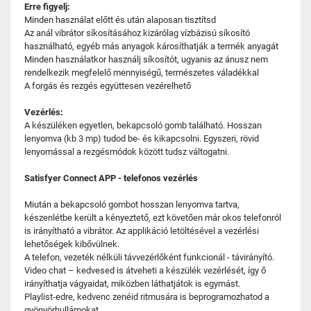
Erre figyelj:
Minden használat előtt és után alaposan tisztítsd
Az anál vibrátor síkosításához kizárólag vízbázisú síkosító
használható, egyéb más anyagok károsíthatják a termék anyagát
Minden használatkor használj síkosítót, ugyanis az ánusz nem
rendelkezik megfelelő mennyiségű, természetes váladékkal
A forgás és rezgés együttesen vezérelhető
Vezérlés:
A készüléken egyetlen, bekapcsoló gomb található. Hosszan
lenyomva (kb 3 mp) tudod be- és kikapcsolni. Egyszeri, rövid
lenyomással a rezgésmódok között tudsz váltogatni.
Satisfyer Connect APP - telefonos vezérlés
Miután a bekapcsoló gombot hosszan lenyomva tartva,
készenlétbe került a kényeztető, ezt követően már okos telefonról
is irányítható a vibrátor. Az applikáció letöltésével a vezérlési
lehetőségek kibővülnek.
A telefon, vezeték nélküli távvezérlőként funkcionál - távirányító.
Video chat – kedvesed is átveheti a készülék vezérlését, így ő
irányíthatja vágyaidat, miközben láthatjátok is egymást.
Playlist-edre, kedvenc zenéid ritmusára is beprogramozhatod a
gyönyörhullámokat.