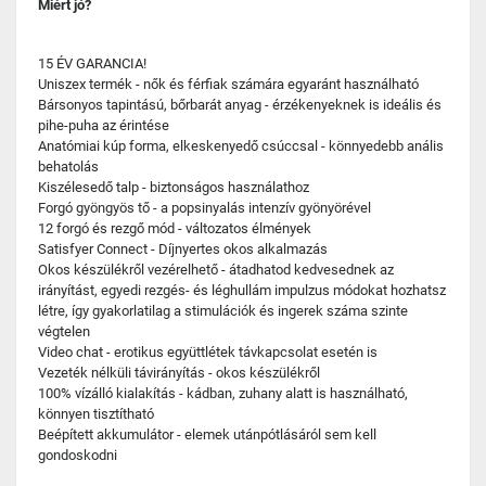
Miért jó?
15 ÉV GARANCIA!
Uniszex termék - nők és férfiak számára egyaránt használható
Bársonyos tapintású, bőrbarát anyag - érzékenyeknek is ideális és
pihe-puha az érintése
Anatómiai kúp forma, elkeskenyedő csúccsal - könnyedebb anális
behatolás
Kiszélesedő talp - biztonságos használathoz
Forgó gyöngyös tő - a popsinyalás intenzív gyönyörével
12 forgó és rezgő mód - változatos élmények
Satisfyer Connect - Díjnyertes okos alkalmazás
Okos készülékről vezérelhető - átadhatod kedvesednek az
irányítást, egyedi rezgés- és léghullám impulzus módokat hozhatsz
létre, így gyakorlatilag a stimulációk és ingerek száma szinte
végtelen
Video chat - erotikus együttlétek távkapcsolat esetén is
Vezeték nélküli távirányítás - okos készülékről
100% vízálló kialakítás - kádban, zuhany alatt is használható,
könnyen tisztítható
Beépített akkumulátor - elemek utánpótlásáról sem kell
gondoskodni