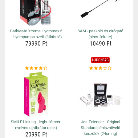
BathMate Xtreme Hydromax 5
S&M - paskoló és cirógató
- Hydropumpa szett (átlátszó)
(piros-fekete)
79990 Ft
10490 Ft
ÚJDONSÁG
SMILE Licking - léghullámos-
Jes-Extender - Original
nyelves ujjvibrátor (pink)
Standard pénisznövelő
20990 Ft
készülék (24cm-ig)