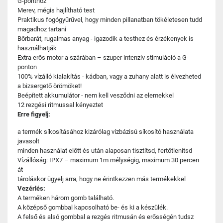
G-ponthoz
Merev, mégis hajlítható test
Praktikus fogógyűrűvel, hogy minden pillanatban tökéletesen tudd
magadhoz tartani
Bőrbarát, rugalmas anyag - igazodik a testhez és érzékenyek is
használhatják
Extra erős motor a szárában – szuper intenzív stimuláció a G-
ponton
100% vízálló kialakítás - kádban, vagy a zuhany alatt is élvezheted
a bizsergető örömöket!
Beépített akkumulátor - nem kell vesződni az elemekkel
12 rezgési ritmussal kényeztet
Erre figyelj:
a termék síkosításához kizárólag vízbázisú síkosító használata
javasolt
minden használat előtt és után alaposan tisztítsd, fertőtlenítsd
Vízállóság: IPX7 – maximum 1m mélységig, maximum 30 percen
át
tároláskor ügyelj arra, hogy ne érintkezzen más termékekkel
Vezérlés:
A terméken három gomb található.
A középső gombbal kapcsolható be- és ki a készülék.
A felső és alsó gombbal a rezgés ritmusán és erősségén tudsz