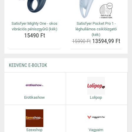
Satisfyer Mighty One - okos
Satisfyer Pocket Pro 1 -
vibrációs péniszgyűrű (kék)
léghullámos csiklóizgató
15490 Ft
(kék)
13594,99 Ft
15990 Ft
KEDVENC E-BOLTOK
Erotikashow
Lolipop
Szexshop
Vagyaim