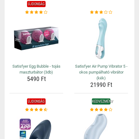
ÚJDONSÁG
Satisfyer Egg Bubble - tojás
Satisfyer Air Pump Vibrator 5 -
maszturbátor (3db)
okos pumpálható vibrátor
5490 Ft
(kék)
21990 Ft
ÚJDONSÁG
KEDVEZMÉNY