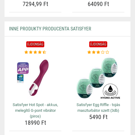
7294,99 Ft
64090 Ft
INNE PRODUKTY PRODUCENTA SATISFYER
ÚJDONSÁG
ÚJDONSÁG
Satisfyer Hot Spot - akkus,
Satisfyer Egg Riffle - tojás
melegítő G-pont vibrátor
maszturbátor szett (3db)
5490 Ft
(piros)
18990 Ft