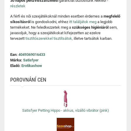
30 napos pénzvisszafizetési
garanciát biztosítunk Neked! -
részletek
A férfi és női szexjátékoknál minden esetben érdemes a
megfelelő
síkosításról
is gondoskodni, ehhez
itt találjátok meg
a legjobb
termékeket. Ne feledkezzetek meg a
szükséges higiéniáról
sem,
javasoljuk, hogy a szexjátékokat kifejezetten az ezekre
tervezett
tisztítószerekkel tisztítsátok,
illetve tartsátok karban.
Ean:
4049369016433
Márka:
Satisfyer
Eladó:
Erotikashow
POROVNÁNÍ CEN
Satisfyer Petting Hippo - akkus, vízálló vibrátor (pink)