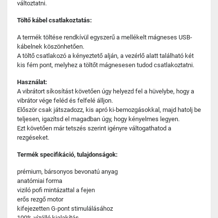
változtatni.
Töltő kábel csatlakoztatás:
A termék töltése rendkívül egyszerű a mellékelt mágneses USB-
kábelnek köszönhetően.
A töltő csatlakozó a kényeztető alján, a vezérlő alatt található két
kis fém pont, melyhez a töltőt mágnesesen tudod csatlakoztatni.
Használat:
A vibrátort síkosítást követően úgy helyezd fel a hüvelybe, hogy a
vibrátor vége feléd és felfelé álljon.
Először csak játszadozz, kis apró ki-bemozgásokkal, majd hatolj be
teljesen, igazítsd el magadban úgy, hogy kényelmes legyen.
Ezt követően már tetszés szerint igényre váltogathatod a
rezgéseket.
Termék specifikáció, tulajdonságok:
prémium, bársonyos bevonatú anyag
anatómiai forma
viziló pofi mintázattal a fejen
erős rezgő motor
kifejezetten G-pont stimulálásához
100% vízálló kialakítás