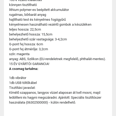
könnyen tisztítható
lithium polymer-es beépített akkumulátor
rugalmas, bőrbarát anyag
hajlítható test és kényelmes fogógyűrű
kényelmesen használható vezérlő gombok a készüléken
teljes hossza: 22,5cm
behelyezhető hossza: 15,5cm
behelyezhető szár vastagsága: 3-4,2cm
G-pont fej hossza: 6cm
G-pont fej átmérője: 3,2cm
szín: magenta
anyag: ABS, Szilikon (EU-rendeletnek megfelelő, phthalát-mentes).
15 ÉV GYÁRTÓI GARANCIA!
A csomag tartalma:
1db vibrátor
1db USB töltőkábel
Tisztítási javaslat:
Kímélő szappanos, langyos vízzel alaposan át kell mosni, majd
leöblíteni és hagyni megszáradni. Ajánlott: Speciális tisztítószer
használata (06302500000) - külön rendelhető.