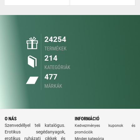
24254
TERMÉKEK
214
KATEGÓRIÁK
477
MÁRKÁK
O NÁS
INFORMÁCIÓ
Szenvedéllyel teli katalógus.
Kedvezményes kuponok és
Erotikus segédanyagok,
promóciók
erotikus ruházati cikkek és
Minden kategória