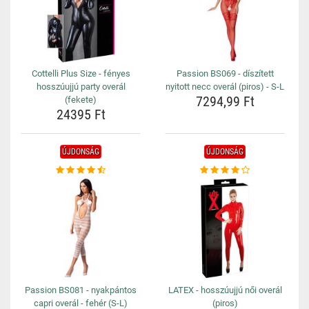
Cottelli Plus Size - fényes
Passion BS069 - díszített
hosszúujjú party overál
nyitott necc overál (piros) - S-L
7294,99 Ft
(fekete)
24395 Ft
ÚJDONSÁG
ÚJDONSÁG
Passion BS081 - nyakpántos
LATEX - hosszúujjú női overál
capri overál - fehér (S-L)
(piros)