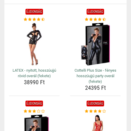
ÚJDONSÁG
ÚJDONSÁG
LATEX - nyitott, hosszúujjú
Cottelli Plus Size - fényes
rövid overál (fekete)
hosszúujjú party overál
38990 Ft
(fekete)
24395 Ft
ÚJDONSÁG
ÚJDONSÁG