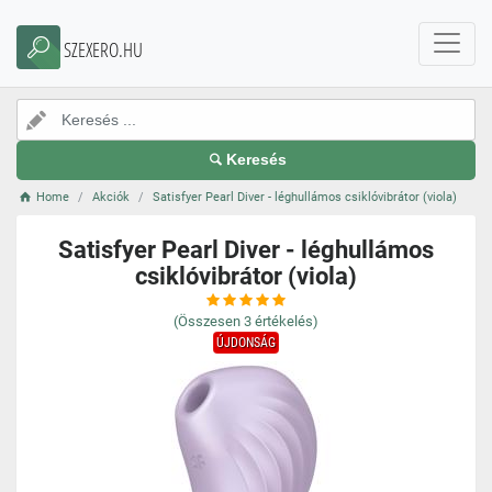
SZEXERO.HU
Keresés
Home
Akciók
Satisfyer Pearl Diver - léghullámos csiklóvibrátor (viola)
Satisfyer Pearl Diver - léghullámos
csiklóvibrátor (viola)
(Összesen
3
értékelés)
ÚJDONSÁG