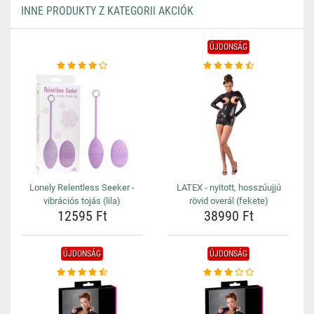
INNE PRODUKTY Z KATEGORII AKCIÓK
ÚJDONSÁG
Lonely Relentless Seeker -
LATEX - nyitott, hosszúujjú
vibrációs tojás (lila)
rövid overál (fekete)
12595 Ft
38990 Ft
ÚJDONSÁG
ÚJDONSÁG