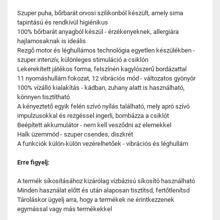
Szuper puha, bőrbarát orvosi szilikonból készült, amely sima
tapintású és rendkívül higiénikus
100% bőrbarát anyagból készül - érzékenyeknek, allergiára
hajlamosaknak is ideális
Rezgő motor és léghullámos technológia egyetlen készülékben -
szuper intenzív, különleges stimuláció a csiklón
Lekerekített játékos forma, felszínén kagylószerű bordázattal
11 nyomáshullám fokozat, 12 vibrációs mód - változatos gyönyör
100% vízálló kialakítás - kádban, zuhany alatt is használható,
könnyen tisztítható
A kényeztető egyik felén szívó nyílás található, mely apró szívó
impulzusokkal és rezgéssel ingerli, bombázza a csiklót
Beépített akkumulátor - nem kell vesződni az elemekkel
Halk üzemmód - szuper csendes, diszkrét
A funkciók külön-külön vezérelhetőek - vibrációs és léghullám
Erre figyelj:
A termék síkosításához kizárólag vízbázisú síkosító használható
Minden használat előtt és után alaposan tisztítsd, fertőtlenítsd
Tároláskor ügyelj arra, hogy a termékek ne érintkezzenek
egymással vagy más termékekkel