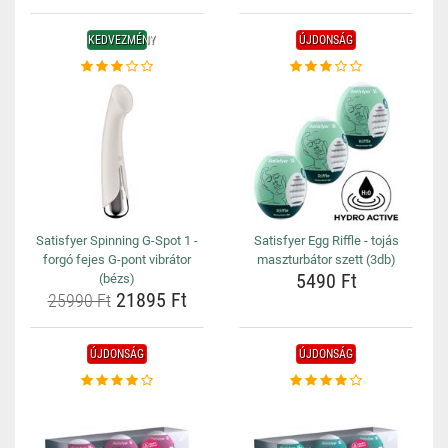
KEDVEZMÉNY
ÚJDONSÁG
Satisfyer Spinning G-Spot 1 -
Satisfyer Egg Riffle - tojás
forgó fejes G-pont vibrátor
maszturbátor szett (3db)
5490 Ft
(bézs)
21895 Ft
25990 Ft
ÚJDONSÁG
ÚJDONSÁG