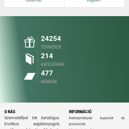
Szexshop
Vagyaim
24254
TERMÉKEK
214
KATEGÓRIÁK
477
MÁRKÁK
O NÁS
INFORMÁCIÓ
Szenvedéllyel teli katalógus.
Kedvezményes kuponok és
Erotikus segédanyagok,
promóciók