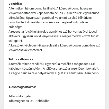
Vezérlés:
A terméken három gomb található. A középső gomb hosszan
lenyomva tartásával kapcsolható be- és ki a készülék léghullámos
stimulálása. Ugyanezen gombbal, valamint az alsó félköríves
gombbal tudod beállítani a számodra megfelelő stimulálási
erősséget.
A rezgést a felső hullámjeles gomb hosszú benyomásával tudod
aktiválni. Egyszeri, rövid lenyomással a rezgésmódok között tudsz
váltogatni.
A készülék végleges kikapcsolását a középső power gomb hosszú
lenyomásával érheted el.
Töltő csatlakozás:
A termék töltése rendkívül egyszerű a mellékelt mágneses USB-
kábelnek köszönhetően. A töltő csatlakozó a vezérlőgombok alatt,
a kagyló csúcsa felé helyezkedik el (két kis ezüst színű fém pont).
A csomag tartalma:
1db csiklóizgató
1db mágneses USB-töltőkábel