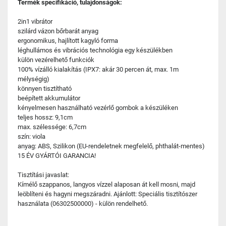
Termék specifikáció, tulajdonságok:
2in1 vibrátor
szilárd vázon bőrbarát anyag
ergonomikus, hajlított kagyló forma
léghullámos és vibrációs technológia egy készülékben
külön vezérelhető funkciók
100% vízálló kialakítás (IPX7: akár 30 percen át, max. 1m
mélységig)
könnyen tisztítható
beépített akkumulátor
kényelmesen használható vezérlő gombok a készüléken
teljes hossz: 9,1cm
max. szélessége: 6,7cm
szín: viola
anyag: ABS, Szilikon (EU-rendeletnek megfelelő, phthalát-mentes)
15 ÉV GYÁRTÓI GARANCIA!
Tisztítási javaslat:
Kímélő szappanos, langyos vízzel alaposan át kell mosni, majd
leöblíteni és hagyni megszáradni. Ajánlott: Speciális tisztítószer
használata (06302500000) - külön rendelhető.