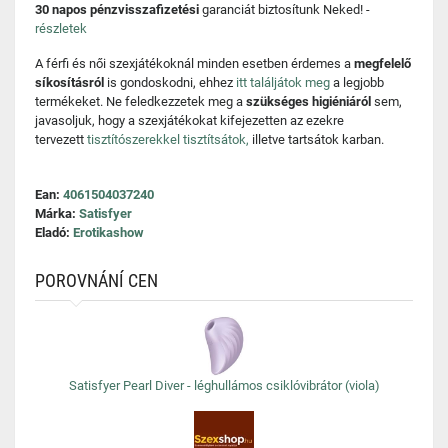
30 napos pénzvisszafizetési
garanciát biztosítunk Neked! -
részletek
A férfi és női szexjátékoknál minden esetben érdemes a
megfelelő
síkosításról
is gondoskodni, ehhez
itt találjátok meg
a legjobb
termékeket. Ne feledkezzetek meg a
szükséges higiéniáról
sem,
javasoljuk, hogy a szexjátékokat kifejezetten az ezekre
tervezett
tisztítószerekkel tisztítsátok,
illetve tartsátok karban.
Ean:
4061504037240
Márka:
Satisfyer
Eladó:
Erotikashow
POROVNÁNÍ CEN
Satisfyer Pearl Diver - léghullámos csiklóvibrátor (viola)