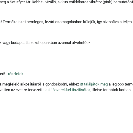
eg a Satisfyer Mr. Rabbit - vízálló, akkus csiklókaros vibrátor (pink) bemutató vi
juk! Termékeinket semleges, lezárt csomagolásban küldjük, így biztosítva a teljes
tjuk vagy budapesti szexshopunkban azonnal átvehetőek:
ed! -
részletek
 a
megfelelő síkosításról
is gondoskodni, ehhez
itt találjátok meg
a legjobb ter
zetten az ezekre tervezett
tisztítószerekkel tisztítsátok,
illetve tartsátok karban.