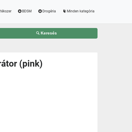
tékszer
BDSM
Drogéria
Minden kategória
Keresés
rátor (pink)