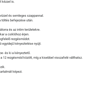
 kézzel is.
 vízzel és semleges szappannal.
 töltés befejezése után.
torra és az intim területekre.
kar a csiklóhoz érjen.
egfelelő rezgésmódot.
ló egyidejű kényeztetése nyújt.
- és ki a kényeztető.
 12 rezgésmód között, míg a kisebbel visszafelé válthatsz.
zik.
artalmát képezi.