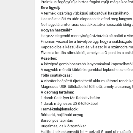
Praktikus fogógyűrűje biztos fogást nyújt még síkosított
Erre figyelj:
A termék kizárólag vízbázisú síkosítóval használható.
Használat előtt és után alaposan tisztítsd meg langyos
Ne hagyd áramforrásra csatlakoztatva hosszabb ideig a
Hogyan használd?
Helyezz elegendő mennyiségű vízbázisú síkosítót a vibrá
Finoman vezesd be a hüvelybe úgy, hogy a csiklóizgató 
Kapcsold be a készüléket, és válaszd ki a számodra m
Élvezd a kettős stimulációt, amelyet a G-pont és a csik
Vezérlés:
A középső gomb hosszabb lenyomásával kapcsolható be
A nagyobb méretű körkörös gombbal lépkedhetsz előre a
Töltő csatlakozás:
A vibrátor beépített újratölthető akkumulátorral rendelke
Mágneses USB-töltőkábellel tölthető, amely a csomag t
A csomag tartalma:
1 darab Satisfyer Mr. Rabbit vibrátor
1 darab mágneses USB-töltőkábel
Terméktulajdonságok:
Bőrbarát, hajlítható anyag
Bársonyos tapintás
Rugalmas, csiklóizgató kar
Hajlított, elkeskenyedő fej – célzott G-pont stimuláció