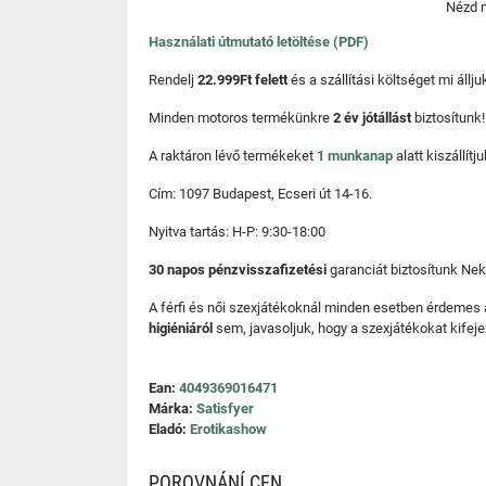
Nézd m
Használati útmutató letöltése (PDF)
Rendelj
22.999Ft felett
és a szállítási költséget mi áll
Minden motoros termékünkre
2 év jótállást
biztosítunk!
A raktáron lévő termékeket
1 munkanap
alatt kiszállí
Cím: 1097 Budapest, Ecseri út 14-16.
Nyitva tartás: H-P: 9:30-18:00
30 napos pénzvisszafizetési
garanciát biztosítunk Nek
A férfi és női szexjátékoknál minden esetben érdemes
higiéniáról
sem, javasoljuk, hogy a szexjátékokat kifeje
Ean:
4049369016471
Márka:
Satisfyer
Eladó:
Erotikashow
POROVNÁNÍ CEN