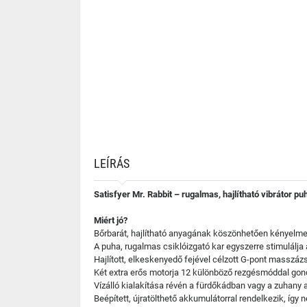
LEÍRÁS
Satisfyer Mr. Rabbit – rugalmas, hajlítható vibrátor puh
Miért jó?
Bőrbarát, hajlítható anyagának köszönhetően kényelmes 
A puha, rugalmas csiklóizgató kar egyszerre stimulálja a
Hajlított, elkeskenyedő fejével célzott G-pont masszázs
Két extra erős motorja 12 különböző rezgésmóddal gond
Vízálló kialakítása révén a fürdőkádban vagy a zuhany a
Beépített, újratölthető akkumulátorral rendelkezik, íg