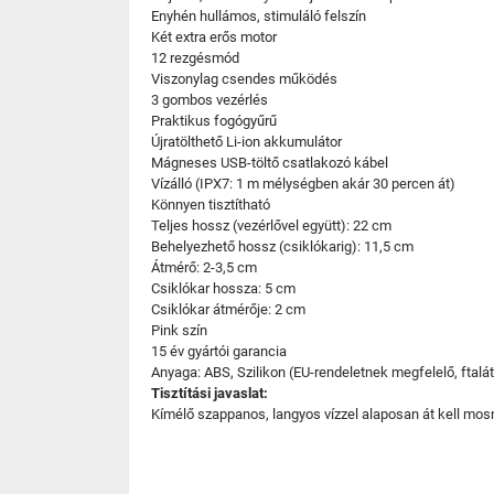
Enyhén hullámos, stimuláló felszín
Két extra erős motor
12 rezgésmód
Viszonylag csendes működés
3 gombos vezérlés
Praktikus fogógyűrű
Újratölthető Li-ion akkumulátor
Mágneses USB-töltő csatlakozó kábel
Vízálló (IPX7: 1 m mélységben akár 30 percen át)
Könnyen tisztítható
Teljes hossz (vezérlővel együtt): 22 cm
Behelyezhető hossz (csiklókarig): 11,5 cm
Átmérő: 2-3,5 cm
Csiklókar hossza: 5 cm
Csiklókar átmérője: 2 cm
Pink szín
15 év gyártói garancia
Anyaga: ABS, Szilikon (EU-rendeletnek megfelelő, ftal
Tisztítási javaslat:
Kímélő szappanos, langyos vízzel alaposan át kell mosni