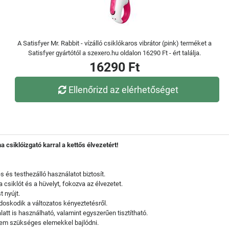
A Satisfyer Mr. Rabbit - vízálló csiklókaros vibrátor (pink) terméket a
Satisfyer gyártótól a szexero.hu oldalon 16290 Ft - ért találja.
16290 Ft
Ellenőrizd az elérhetőséget
a csiklóizgató karral a kettős élvezetért!
és testhezálló használatot biztosít.
 csiklót és a hüvelyt, fokozva az élvezetet.
t nyújt.
oskodik a változatos kényeztetésről.
latt is használható, valamint egyszerűen tisztítható.
y nem szükséges elemekkel bajlódni.