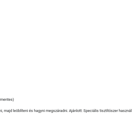
átmentes)
, majd leöblíteni és hagyni megszáradni. Ajánlott: Speciális tisztítószer haszná