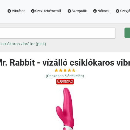
Vibrátor
Szexi fehérnemű
Szexpatik
Nőknek
Szexjá
 csiklókaros vibrátor (pink)
r. Rabbit - vízálló csiklókaros vib
(Összesen
5
értékelés)
ÚJDONSÁG