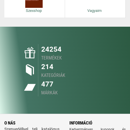
Szexshop
Vagyaim
24254
TERMÉKEK
214
KATEGÓRIÁK
477
MÁRKÁK
O NÁS
INFORMÁCIÓ
Szenvedéllyel teli katalógus.
Kedvezményes kuponok és