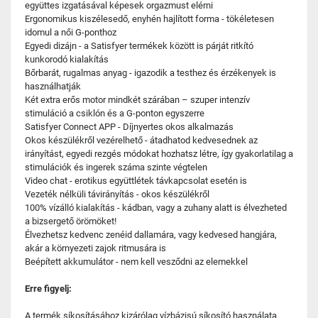
együttes izgatásával képesek orgazmust elérni
Ergonomikus kiszélesedő, enyhén hajlított forma - tökéletesen
idomul a női G-ponthoz
Egyedi dizájn - a Satisfyer termékek között is párját ritkító
kunkorodó kialakítás
Bőrbarát, rugalmas anyag - igazodik a testhez és érzékenyek is
használhatják
Két extra erős motor mindkét szárában – szuper intenzív
stimuláció a csiklón és a G-ponton egyszerre
Satisfyer Connect APP - Díjnyertes okos alkalmazás
Okos készülékről vezérelhető - átadhatod kedvesednek az
irányítást, egyedi rezgés módokat hozhatsz létre, így gyakorlatilag a
stimulációk és ingerek száma szinte végtelen
Video chat - erotikus együttlétek távkapcsolat esetén is
Vezeték nélküli távirányítás - okos készülékről
100% vízálló kialakítás - kádban, vagy a zuhany alatt is élvezheted
a bizsergető örömöket!
Élvezhetsz kedvenc zenéid dallamára, vagy kedvesed hangjára,
akár a környezeti zajok ritmusára is
Beépített akkumulátor - nem kell vesződni az elemekkel
Erre figyelj:
A termék síkosításához kizárólag vízbázisú síkosító használata