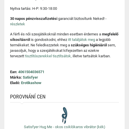
Nyitva tartás: H-P: 9:30-18:00
30 napos pénzvisszafizetési
garanciát biztosítunk Neked! -
részletek
A férfi és női szexjátékoknál minden esetben érdemes a
megfelelő
síkosításról
is gondoskodni, ehhez
itt találjátok meg
a legjobb
termékeket. Ne feledkezzetek meg a
szükséges higiéniáról
sem,
javasoljuk, hogy a szexjátékokat kifejezetten az ezekre
tervezett
tisztítószerekkel tisztítsátok,
illetve tartsátok karban.
Ean:
4061504036571
Márka:
Satisfyer
Eladó:
Erotikashow
POROVNÁNÍ CEN
Satisfyer Hug Me - okos csiklókaros vibrátor (kék)