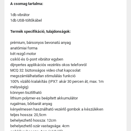
A csomag tartalma:
1db vibrátor
1db USB-töltőkábel
Termék specifikáció, tulajdonságok:
prémium, bársonyos bevonatú anyag
anatómiai forma
két rezgő motor
csikló és G-pont vibrátor egyben
díjnyertes applikációs vezérlés okos telefonról
MCQ 32: biztonságos video chat kapcsolat
megszámlálhatatlan stimulálás funkció
100% vízálló kialakítás (IPX7: akár 30 percen át, max. 1m
mélységig)
könnyen tisztítható
lithium polymer-es beépített akkumulátor
rugalmas, bőrbarát anyag
kényelmesen használható vezérlő gombok a készüléken
teljes hossza: 20,5cm
behelyezhető hossza: 12cm
behelyezhető szár vastagsága: 4cm