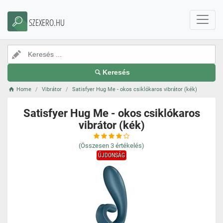
SZEXERO.HU
Keresés
Home
Vibrátor
Satisfyer Hug Me - okos csiklókaros vibrátor (kék)
Satisfyer Hug Me - okos csiklókaros
vibrátor (kék)
(Összesen
3
értékelés)
ÚJDONSÁG