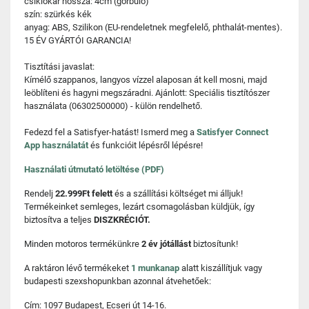
csiklókar hossza: 4cm (görbülő)
szín: szürkés kék
anyag: ABS, Szilikon (EU-rendeletnek megfelelő, phthalát-mentes).
15 ÉV GYÁRTÓI GARANCIA!
Tisztítási javaslat:
Kímélő szappanos, langyos vízzel alaposan át kell mosni, majd
leöblíteni és hagyni megszáradni. Ajánlott: Speciális tisztítószer
használata (06302500000) - külön rendelhető.
Fedezd fel a Satisfyer-hatást! Ismerd meg a
Satisfyer Connect
App használatát
és funkcióit lépésről lépésre!
Használati útmutató letöltése (PDF)
Rendelj
22.999Ft felett
és a szállítási költséget mi álljuk!
Termékeinket semleges, lezárt csomagolásban küldjük, így
biztosítva a teljes
DISZKRÉCIÓT.
Minden motoros termékünkre
2 év jótállást
biztosítunk!
A raktáron lévő termékeket
1 munkanap
alatt kiszállítjuk vagy
budapesti szexshopunkban azonnal átvehetőek:
Cím: 1097 Budapest, Ecseri út 14-16.