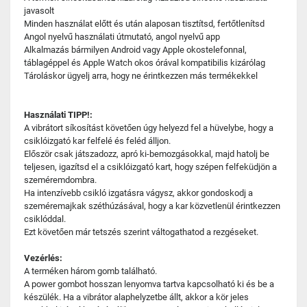
javasolt
Minden használat előtt és után alaposan tisztítsd, fertőtlenítsd
Angol nyelvű használati útmutató, angol nyelvű app
Alkalmazás bármilyen Android vagy Apple okostelefonnal,
táblagéppel és Apple Watch okos órával kompatibilis kizárólag
Tároláskor ügyelj arra, hogy ne érintkezzen más termékekkel
Használati TIPP!:
A vibrátort síkosítást követően úgy helyezd fel a hüvelybe, hogy a
csiklóizgató kar felfelé és feléd álljon.
Először csak játszadozz, apró ki-bemozgásokkal, majd hatolj be
teljesen, igazítsd el a csiklóizgató kart, hogy szépen felfeküdjön a
szeméremdombra.
Ha intenzívebb csikló izgatásra vágysz, akkor gondoskodj a
szeméremajkak széthúzásával, hogy a kar közvetlenül érintkezzen
csiklóddal.
Ezt követően már tetszés szerint váltogathatod a rezgéseket.
Vezérlés:
A terméken három gomb található.
A power gombot hosszan lenyomva tartva kapcsolható ki és be a
készülék. Ha a vibrátor alaphelyzetbe állt, akkor a kör jeles