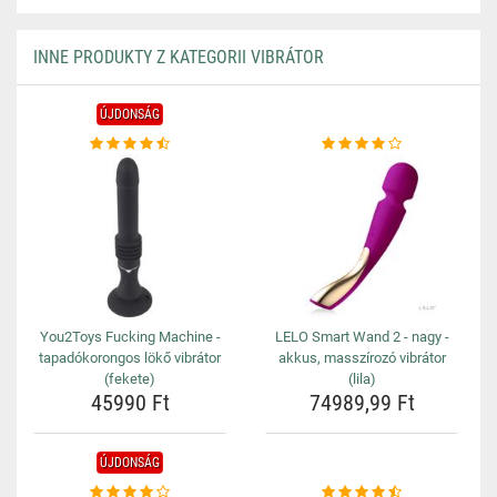
INNE PRODUKTY Z KATEGORII VIBRÁTOR
ÚJDONSÁG
You2Toys Fucking Machine -
LELO Smart Wand 2 - nagy -
tapadókorongos lökő vibrátor
akkus, masszírozó vibrátor
(fekete)
(lila)
45990 Ft
74989,99 Ft
ÚJDONSÁG