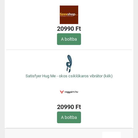
20990 Ft
A boltba
Satisfyer Hug Me - okos csiklókaros vibrátor (kék)
20990 Ft
A boltba