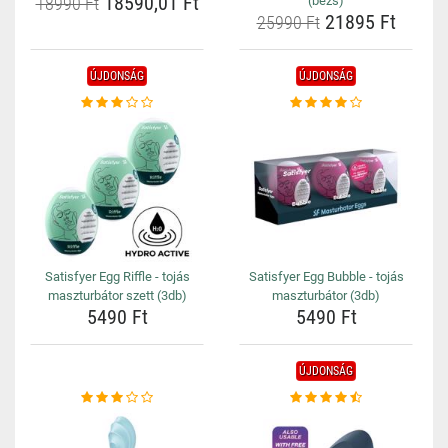
18590,01 Ft
18990 Ft
(bézs)
21895 Ft
25990 Ft
ÚJDONSÁG
ÚJDONSÁG
Satisfyer Egg Riffle - tojás
Satisfyer Egg Bubble - tojás
maszturbátor szett (3db)
maszturbátor (3db)
5490 Ft
5490 Ft
ÚJDONSÁG