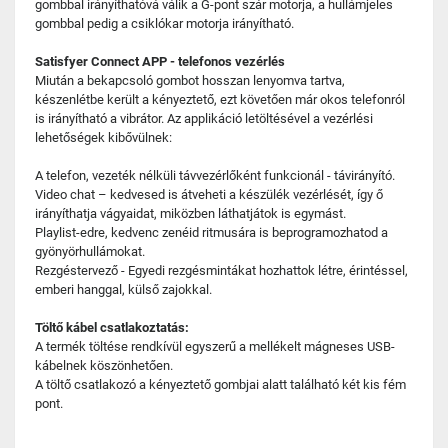
gombbal irányíthatóvá válik a G-pont szár motorja, a hullámjeles
gombbal pedig a csiklókar motorja irányítható.
Satisfyer Connect APP - telefonos vezérlés
Miután a bekapcsoló gombot hosszan lenyomva tartva,
készenlétbe került a kényeztető, ezt követően már okos telefonról
is irányítható a vibrátor. Az applikáció letöltésével a vezérlési
lehetőségek kibővülnek:
A telefon, vezeték nélküli távvezérlőként funkcionál - távirányító.
Video chat – kedvesed is átveheti a készülék vezérlését, így ő
irányíthatja vágyaidat, miközben láthatjátok is egymást.
Playlist-edre, kedvenc zenéid ritmusára is beprogramozhatod a
gyönyörhullámokat.
Rezgéstervező - Egyedi rezgésmintákat hozhattok létre, érintéssel,
emberi hanggal, külső zajokkal.
Töltő kábel csatlakoztatás:
A termék töltése rendkívül egyszerű a mellékelt mágneses USB-
kábelnek köszönhetően.
A töltő csatlakozó a kényeztető gombjai alatt található két kis fém
pont.