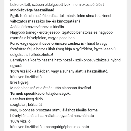
Lekerekített, szépen eldolgozott ívek - nem okoz sérülést
Mindkét vége használható
Egyik felén stimuláló bordázattal, másik felén sima felszínnel -
változatos masszázs be- és kimozgatásnál
Anális örömszerzéshez is ideális
Nagyobb tömeg - erőteljesebb, izgatóbb behatolás és nagyobb
nyomás a hüvelyfalon, vagy a popsiban
Forró vagy éppen hűvös örömszerzéshez is
- hűsd le vagy
forrósítsd fel, a boroszilikát üveg bírja a gyűrődést, így teljesen új
dolgokat is felfedezhetsz!
Bármilyen síkosító használható hozzá - szilikonos, vízbázisú, hybrid
egyaránt
100% vízálló
- a kádban, vagy a zuhany alatt is használható,
könnyen tisztítható
Erre figyelj:
Minden használat előtt és után alaposan tisztítsd
Termék specifikáció, tulajdonságok:
Satisfyer üveg dildó
szagtalan, bőrbarát
íves, G-pont és prosztata stimuláláshoz ideális forma
hüvelyi és anális használatra egyaránt használható
100% vízálló
könnyen tisztítható - mosogatógépben mosható