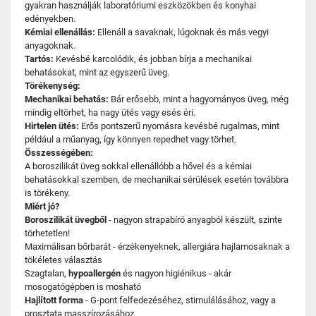
gyakran használják laboratóriumi eszközökben és konyhai
edényekben.
Kémiai ellenállás:
Ellenáll a savaknak, lúgoknak és más vegyi
anyagoknak.
Tartós:
Kevésbé karcolódik, és jobban bírja a mechanikai
behatásokat, mint az egyszerű üveg.
Törékenység:
Mechanikai behatás:
Bár erősebb, mint a hagyományos üveg, még
mindig eltörhet, ha nagy ütés vagy esés éri.
Hirtelen ütés:
Erős pontszerű nyomásra kevésbé rugalmas, mint
például a műanyag, így könnyen repedhet vagy törhet.
Összességében:
A boroszilikát üveg sokkal ellenállóbb a hővel és a kémiai
behatásokkal szemben, de mechanikai sérülések esetén továbbra
is törékeny.
Miért jó?
Boroszilikát üvegből
- nagyon strapabíró anyagból készült, szinte
törhetetlen!
Maximálisan bőrbarát - érzékenyeknek, allergiára hajlamosaknak a
tökéletes választás
Szagtalan,
hypoallergén
és nagyon higiénikus - akár
mosogatógépben is mosható
Hajlított forma
- G-pont felfedezéséhez, stimulálásához, vagy a
prosztata masszírozásához