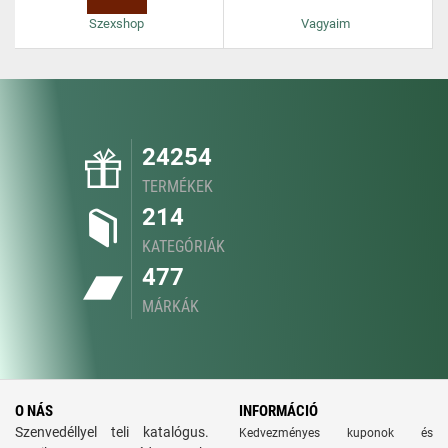
Szexshop
Vagyaim
24254
TERMÉKEK
214
KATEGÓRIÁK
477
MÁRKÁK
O NÁS
INFORMÁCIÓ
Szenvedéllyel teli katalógus.
Kedvezményes kuponok és