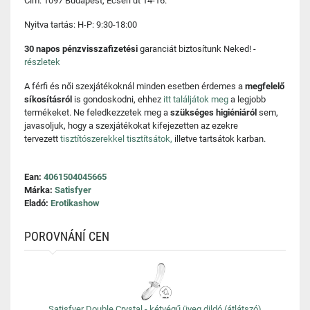
Cím: 1097 Budapest, Ecseri út 14-16.
Nyitva tartás: H-P: 9:30-18:00
30 napos pénzvisszafizetési
garanciát biztosítunk Neked! -
részletek
A férfi és női szexjátékoknál minden esetben érdemes a
megfelelő
síkosításról
is gondoskodni, ehhez
itt találjátok meg
a legjobb
termékeket. Ne feledkezzetek meg a
szükséges higiéniáról
sem,
javasoljuk, hogy a szexjátékokat kifejezetten az ezekre
tervezett
tisztítószerekkel tisztítsátok,
illetve tartsátok karban.
Ean:
4061504045665
Márka:
Satisfyer
Eladó:
Erotikashow
POROVNÁNÍ CEN
Satisfyer Double Crystal - kétvégű üveg dildó (átlátszó)