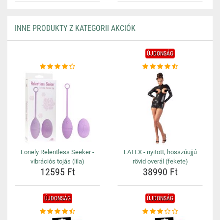
INNE PRODUKTY Z KATEGORII AKCIÓK
ÚJDONSÁG
Lonely Relentless Seeker -
LATEX - nyitott, hosszúujjú
vibrációs tojás (lila)
rövid overál (fekete)
12595 Ft
38990 Ft
ÚJDONSÁG
ÚJDONSÁG