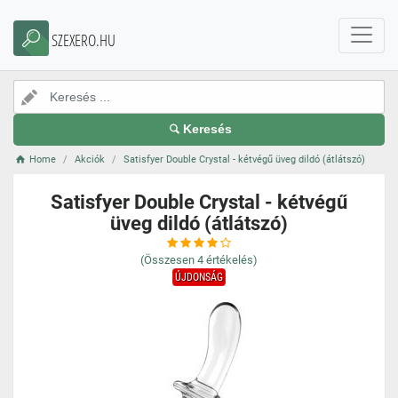
SZEXERO.HU
Keresés
Home
Akciók
Satisfyer Double Crystal - kétvégű üveg dildó (átlátszó)
Satisfyer Double Crystal - kétvégű
üveg dildó (átlátszó)
(Összesen
4
értékelés)
ÚJDONSÁG