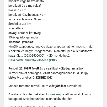
mindkét vége használható
bordázott és sima felszín
hossz: 19 cm
bordázott rész hossza: 7 cm
sima rész hossza: 9 cm
átmérő: 3-3,3 cm
szín: áttetsző
anyag: boroszilikát üveg
15 év gyártói garancia
Tisztítási javaslat:
Kímélő szappanos, langyos vízzel alaposan át kell mosni, majd
leöblíteni és hagyni megszáradni. Ajánlott: Speciális tisztítószer
használata (06302500000) - külön rendelhető.
Használati útmutató letöltése (PDF)
Rendelj
22.999Ft felett
és a szállítási költséget mi álljuk!
Termékeinket semleges, lezárt csomagolásban küldjük, így
biztosítva a teljes
DISZKRÉCIÓT.
Minden motoros termékünkre
2 év jótállást
biztosítunk!
A raktáron lévő termékeket
1 munkanap
alatt kiszállítjuk vagy
budapesti szexshopunkban azonnal átvehetőek: