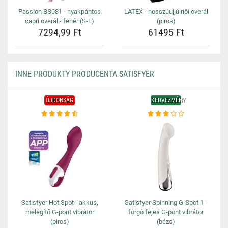
Passion BS081 - nyakpántos
LATEX - hosszúujjú női overál
capri overál - fehér (S-L)
(piros)
7294,99 Ft
61495 Ft
INNE PRODUKTY PRODUCENTA SATISFYER
ÚJDONSÁG
KEDVEZMÉNY
Satisfyer Hot Spot - akkus,
Satisfyer Spinning G-Spot 1 -
melegítő G-pont vibrátor
forgó fejes G-pont vibrátor
(piros)
(bézs)