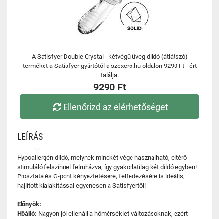
A Satisfyer Double Crystal - kétvégű üveg dildó (átlátszó)
terméket a Satisfyer gyártótól a szexero.hu oldalon 9290 Ft - ért
találja.
9290 Ft
Ellenőrizd az elérhetőséget
LEÍRÁS
Hypoallergén dildó, melynek mindkét vége használható, eltérő
stimuláló felszínnel felruházva, így gyakorlatilag két dildó egyben!
Prosztata és G-pont kényeztetésére, felfedezésére is ideális,
hajlított kialakítással egyenesen a Satisfyertől!
Előnyök:
Hőálló:
Nagyon jól ellenáll a hőmérséklet-változásoknak, ezért