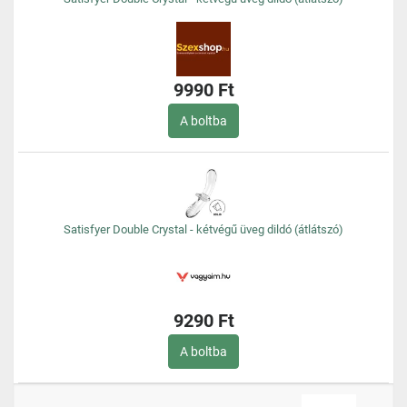
9990 Ft
A boltba
Satisfyer Double Crystal - kétvégű üveg dildó (átlátszó)
9290 Ft
A boltba