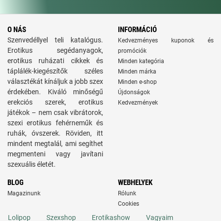
O NÁS
INFORMÁCIÓ
Szenvedéllyel teli katalógus.
Kedvezményes kuponok és
Erotikus segédanyagok,
promóciók
erotikus ruházati cikkek és
Minden kategória
táplálék-kiegészítők széles
Minden márka
választékát kínáljuk a jobb szex
Minden e-shop
érdekében. Kiváló minőségű
Újdonságok
erekciós szerek, erotikus
Kedvezmények
játékok – nem csak vibrátorok,
szexi erotikus fehérneműk és
ruhák, óvszerek. Röviden, itt
mindent megtalál, ami segíthet
megmenteni vagy javítani
szexuális életét.
BLOG
WEBHELYEK
Magazinunk
Rólunk
Cookies
Lolipop
Szexshop
Erotikashow
Vagyaim