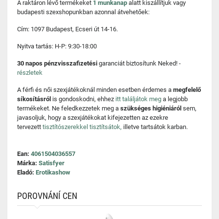
A raktáron lévő termékeket
1 munkanap
alatt kiszállítjuk vagy
budapesti szexshopunkban azonnal átvehetőek:
Cím: 1097 Budapest, Ecseri út 14-16.
Nyitva tartás: H-P: 9:30-18:00
30 napos pénzvisszafizetési
garanciát biztosítunk Neked! -
részletek
A férfi és női szexjátékoknál minden esetben érdemes a
megfelelő
síkosításról
is gondoskodni, ehhez
itt találjátok meg
a legjobb
termékeket. Ne feledkezzetek meg a
szükséges higiéniáról
sem,
javasoljuk, hogy a szexjátékokat kifejezetten az ezekre
tervezett
tisztítószerekkel tisztítsátok,
illetve tartsátok karban.
Ean:
4061504036557
Márka:
Satisfyer
Eladó:
Erotikashow
POROVNÁNÍ CEN