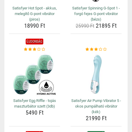
Satisfyer Hot Spot - akkus,
Satisfyer Spinning G-Spot 1 -
melegítő G-pont vibrátor
forgó fejes G-pont vibrátor
(piros)
(bézs)
18990 Ft
21895 Ft
25990 Ft
ÚJDONSÁG
Satisfyer Egg Riffle - tojás
Satisfyer Air Pump Vibrator 5 -
maszturbátor szett (3db)
okos pumpálható vibrátor
5490 Ft
(kék)
21990 Ft