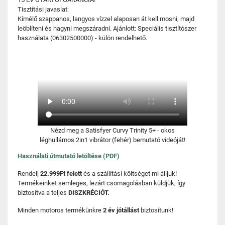
Tisztítási javaslat:
Kímélő szappanos, langyos vízzel alaposan át kell mosni, majd
leöblíteni és hagyni megszáradni. Ajánlott: Speciális tisztítószer
használata (06302500000) - külön rendelhető.
Nézd meg a Satisfyer Curvy Trinity 5+ - okos
léghullámos 2in1 vibrátor (fehér) bemutató videóját!
Használati útmutató letöltése (PDF)
Rendelj
22.999Ft felett
és a szállítási költséget mi álljuk!
Termékeinket semleges, lezárt csomagolásban küldjük, így
biztosítva a teljes
DISZKRÉCIÓT.
Minden motoros termékünkre
2 év jótállást
biztosítunk!