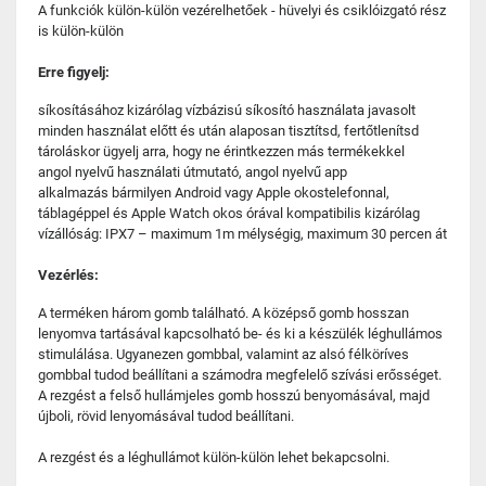
A funkciók külön-külön vezérelhetőek - hüvelyi és csiklóizgató rész
is külön-külön
Erre figyelj:
síkosításához kizárólag vízbázisú síkosító használata javasolt
minden használat előtt és után alaposan tisztítsd, fertőtlenítsd
tároláskor ügyelj arra, hogy ne érintkezzen más termékekkel
angol nyelvű használati útmutató, angol nyelvű app
alkalmazás bármilyen Android vagy Apple okostelefonnal,
táblagéppel és Apple Watch okos órával kompatibilis kizárólag
vízállóság: IPX7 – maximum 1m mélységig, maximum 30 percen át
Vezérlés:
A terméken három gomb található. A középső gomb hosszan
lenyomva tartásával kapcsolható be- és ki a készülék léghullámos
stimulálása. Ugyanezen gombbal, valamint az alsó félköríves
gombbal tudod beállítani a számodra megfelelő szívási erősséget.
A rezgést a felső hullámjeles gomb hosszú benyomásával, majd
újboli, rövid lenyomásával tudod beállítani.
A rezgést és a léghullámot külön-külön lehet bekapcsolni.