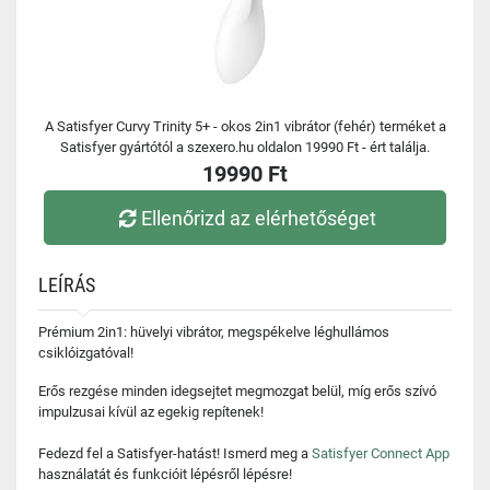
A Satisfyer Curvy Trinity 5+ - okos 2in1 vibrátor (fehér) terméket a
Satisfyer gyártótól a szexero.hu oldalon 19990 Ft - ért találja.
19990 Ft
Ellenőrizd az elérhetőséget
LEÍRÁS
Prémium 2in1: hüvelyi vibrátor, megspékelve léghullámos
csiklóizgatóval!
Erős rezgése minden idegsejtet megmozgat belül, míg erős szívó
impulzusai kívül az egekig repítenek!
Fedezd fel a Satisfyer-hatást! Ismerd meg a
Satisfyer Connect App
használatát és funkcióit lépésről lépésre!