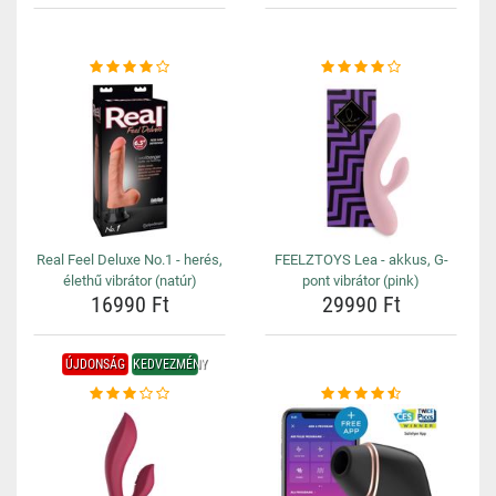
Real Feel Deluxe No.1 - herés,
FEELZTOYS Lea - akkus, G-
élethű vibrátor (natúr)
pont vibrátor (pink)
16990 Ft
29990 Ft
ÚJDONSÁG
KEDVEZMÉNY