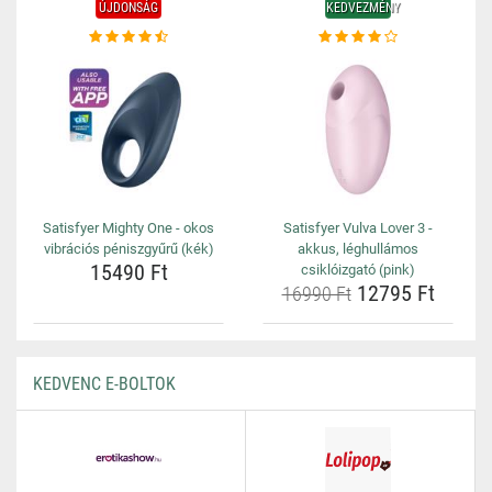
ÚJDONSÁG
KEDVEZMÉNY
Satisfyer Mighty One - okos
Satisfyer Vulva Lover 3 -
vibrációs péniszgyűrű (kék)
akkus, léghullámos
15490 Ft
csiklóizgató (pink)
12795 Ft
16990 Ft
KEDVENC E-BOLTOK