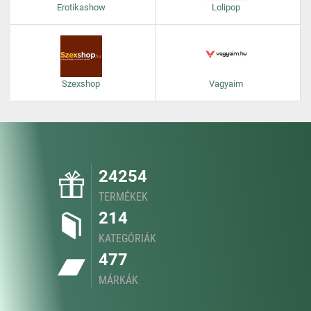
Erotikashow
Lolipop
Szexshop
Vagyaim
24254
TERMÉKEK
214
KATEGÓRIÁK
477
MÁRKÁK