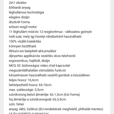
2in1 vibrátor
bőrbarát anyag
léghullámos technológia
elegáns dizájn
diszkrét forma
erősen rezgő motor
11 léghullám mód és 12 rezgésritmus - változatos gyönyör
ívelt szár, mely így hüvelyi vibrátorként használható
100% vízálló kialakítás
könnyen tisztítható
lithium-ion beépített akkumulátor
díjnyertes applikációs vezérlés okos telefonról
ergonomikus, hajlított, dizájn
MCQ 32: biztonságos video chat kapcsolat
megszámlálhatatlan stimulálós funkció
kényelmesen használható vezérlő gombok a készüléken
teljes hossz: 16,6cm
behelyezhető hossz: kb.10cm
max. szélessége: 3,5cm
szívókorong belső átmérője: kb 1,5cm (kör forma)
fej átmérője a szívókorongnál: kb.3,9cm
szín: fehér
anyag: ABS, Szilikon (EU-rendeletnek megfelelő, phthalát-mentes)
15 ÉV GYÁRTÓI GARANCIA!