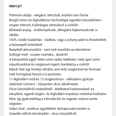
Miért jó?
Prémium dizájn - elegáns, letisztult, enyhén íves forma
Rezgő motor és léghullámos technológia egyetlen készülékben -
szuper intenzív, különleges stimuláció a csiklón
Bőrbarát anyag - érzékenyeknek, allergiára hajlamosaknak is
ideális
100% vízálló kialakítás - kádban, vagy a zuhany alatt is élvezhetitek
a bizsergető örömöket!
Beépített akkumulátor - nem kell vesződni az elemekkel
Suttogó mód - szuper csendes , diszkrét
A kényeztető egyik felén szívó nyílás található, mely apró szívó
impulzusokkal és rezgéssel ingerli, bombázza a csiklót
Másik fele egy hüvelyi vibrátor, ami erős rezgésével és finoman
ívelt formájával feszül a G-pontodra
11 léghullám mód és 12 rezgésritmus - változatos gyönyör
Satisfyer Connect - Díjnyertes okos alkalmazás
Okos készülékről vezérelhető - átadhatod kedvesednek az
irányítást, egyedi rezgés- és léghullám impulzus módokat hozhatsz
létre, így gyakorlatilag a stimulációk és ingerek száma szinte
végtelen
Video chat - erotikus együttlétek távkapcsolat esetén is
Vezeték nélküli távirányítás - okos készülékről