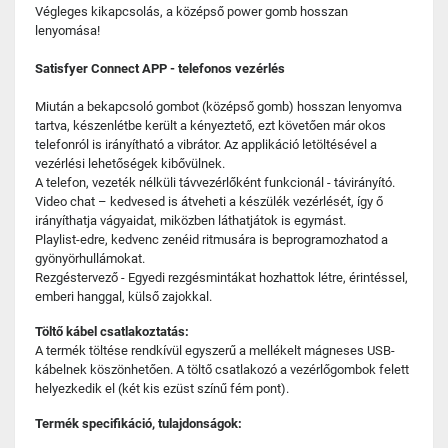
Végleges kikapcsolás, a középső power gomb hosszan
lenyomása!
Satisfyer Connect APP - telefonos vezérlés
Miután a bekapcsoló gombot (középső gomb) hosszan lenyomva
tartva, készenlétbe került a kényeztető, ezt követően már okos
telefonról is irányítható a vibrátor. Az applikáció letöltésével a
vezérlési lehetőségek kibővülnek.
A telefon, vezeték nélküli távvezérlőként funkcionál - távirányító.
Video chat – kedvesed is átveheti a készülék vezérlését, így ő
irányíthatja vágyaidat, miközben láthatjátok is egymást.
Playlist-edre, kedvenc zenéid ritmusára is beprogramozhatod a
gyönyörhullámokat.
Rezgéstervező - Egyedi rezgésmintákat hozhattok létre, érintéssel,
emberi hanggal, külső zajokkal.
Töltő kábel csatlakoztatás:
A termék töltése rendkívül egyszerű a mellékelt mágneses USB-
kábelnek köszönhetően. A töltő csatlakozó a vezérlőgombok felett
helyezkedik el (két kis ezüst színű fém pont).
Termék specifikáció, tulajdonságok: