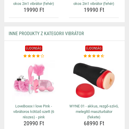
okos 2in1 vibrátor (fehér)
okos 2in1 vibrátor (fehér)
19990 Ft
19990 Ft
INNE PRODUKTY Z KATEGORII VIBRÁTOR
ÚJDONSÁG
ÚJDONSÁG
LoveBoxxx I love Pink -
WYNE 01 - akkus, rezgő-szívó,
vibrátoros kötöző szett (6
melegítő maszturbátor
részes) - pink
(fekete)
20990 Ft
68990 Ft