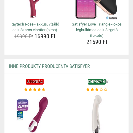
Raytech Rose - akkus, vízálló
Satisfyer Love Triangle - okos
csiklókaros vibrátor (piros)
léghullámos csiklóizgató
16990 Ft
19990 Ft
(fekete)
21590 Ft
INNE PRODUKTY PRODUCENTA SATISFYER
ÚJDONSÁG
KEDVEZMÉNY