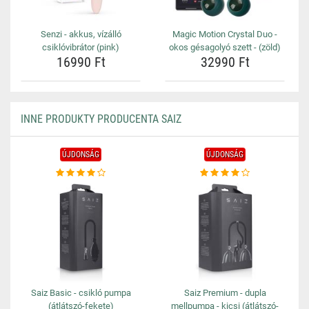
Senzi - akkus, vízálló
Magic Motion Crystal Duo -
csiklóvibrátor (pink)
okos gésagolyó szett - (zöld)
16990 Ft
32990 Ft
INNE PRODUKTY PRODUCENTA SAIZ
ÚJDONSÁG
ÚJDONSÁG
Saiz Basic - csikló pumpa
Saiz Premium - dupla
(átlátszó-fekete)
mellpumpa - kicsi (átlátszó-