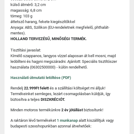
külső átmérő: 3,2 cm
magasság: 6,8 cm
tömeg: 103 g
áttetsző harang, fekete kiegészítőkkel
Anyaga: ABS, Szilikon (EU-rendeletnek megfelelő, phthalát-
mentes).
HOLLAND TERVEZÉSŰ, MINŐSÉGI TERMÉK.
Tisztítási javaslat:
Kímélő szappanos, langyos vízzel alaposan át kell mosni, majd
leöblíteni és hagyni megszáradni. Ajánlott: Speciális tisztítószer
használata (06302500000) - külön rendelhető.
Használati útmutató letöltése (PDF)
Rendelj
22.999Ft felett
és a szállítási költséget mi álljuk!
Termékeinket semleges, lezárt csomagolásban küldjük, így
biztosítva a teljes
DISZKRÉCIÓT.
Minden motoros termékünkre
2 év jótállást
biztosítunk!
A raktáron lévő termékeket
1 munkanap
alatt kiszállítjuk vagy
budapesti szexshopunkban azonnal átvehetőek: