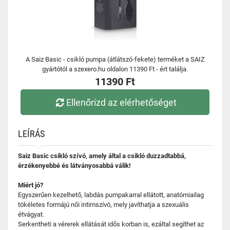
A Saiz Basic - csikló pumpa (átlátszó-fekete) terméket a SAIZ
gyártótól a szexero.hu oldalon 11390 Ft - ért találja.
11390 Ft
Ellenőrizd az elérhetőséget
LEÍRÁS
Saiz Basic csikló szívó
,
amely által a csikló duzzadtabbá,
érzékenyebbé és látványosabbá válik!
Miért jó?
Egyszerűen kezelhető, labdás pumpakarral ellátott, anatómiailag
tökéletes formájú női intimszívó, mely javíthatja a szexuális
étvágyat.
Serkentheti a vérerek ellátását idős korban is, ezáltal segíthet az