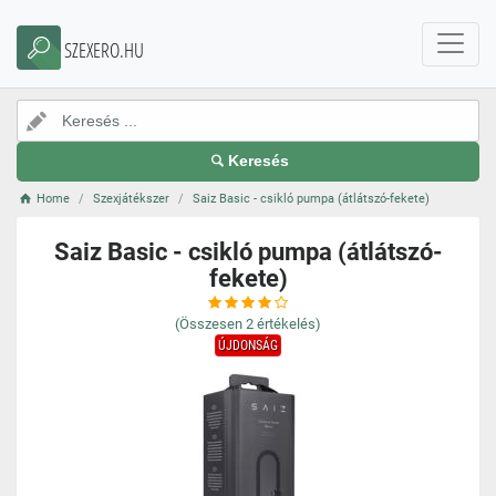
SZEXERO.HU
Keresés
Home
Szexjátékszer
Saiz Basic - csikló pumpa (átlátszó-fekete)
Saiz Basic - csikló pumpa (átlátszó-
fekete)
(Összesen
2
értékelés)
ÚJDONSÁG