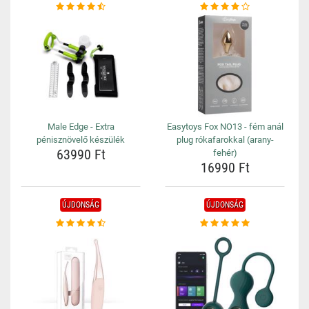
Male Edge - Extra
Easytoys Fox NO13 - fém anál
pénisznövelő készülék
plug rókafarokkal (arany-
63990 Ft
fehér)
16990 Ft
ÚJDONSÁG
ÚJDONSÁG