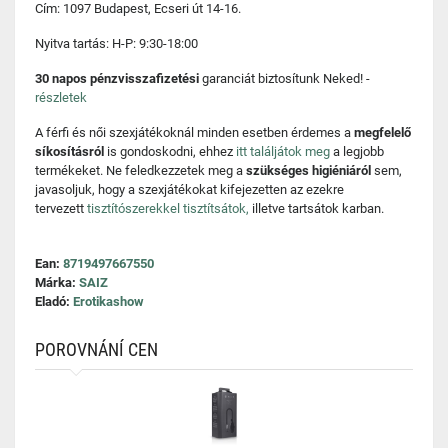
Cím: 1097 Budapest, Ecseri út 14-16.
Nyitva tartás: H-P: 9:30-18:00
30 napos pénzvisszafizetési
garanciát biztosítunk Neked! -
részletek
A férfi és női szexjátékoknál minden esetben érdemes a
megfelelő
síkosításról
is gondoskodni, ehhez
itt találjátok meg
a legjobb
termékeket. Ne feledkezzetek meg a
szükséges higiéniáról
sem,
javasoljuk, hogy a szexjátékokat kifejezetten az ezekre
tervezett
tisztítószerekkel tisztítsátok,
illetve tartsátok karban.
Ean:
8719497667550
Márka:
SAIZ
Eladó:
Erotikashow
POROVNÁNÍ CEN