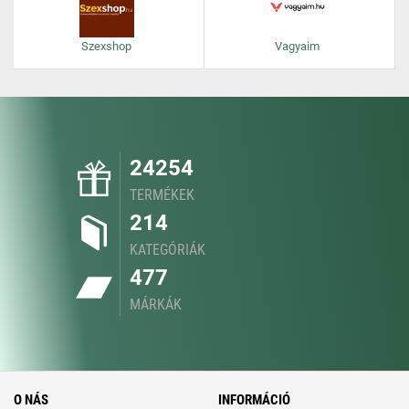
Szexshop
Vagyaim
24254
TERMÉKEK
214
KATEGÓRIÁK
477
MÁRKÁK
O NÁS
INFORMÁCIÓ