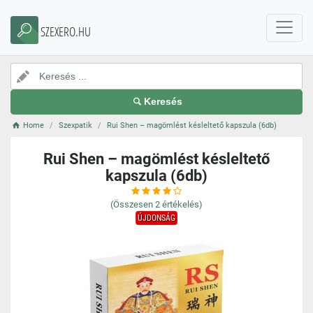
SZEXERO.HU
Keresés
Home
Szexpatik
Rui Shen – magömlést késleltető kapszula (6db)
Rui Shen – magömlést késleltető
kapszula (6db)
(Összesen
2
értékelés)
ÚJDONSÁG