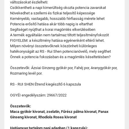
változásokat észlelheti:
Csökkentheti a napi kimerültség okozta potencia zavarokat
Növekedhet a szellemi és fizikai teljesítő képessége
Keményebb, vastagabb, hosszabb férfiasság mérete lehet
Potencia erősítő hatása akár több napig is eltarthat
Segítséget nyújthat a korai magömlés elkerülésében
A termék egyáltalán nem tartalmaz tiltott teljesítményfokozót
FIGYELEM: a készítmény hatása egyénenként eltérő lehet.
Milyen növényi összetevőknek köszönheti különleges
hatékonyságát az RS - Rui Shen potencianövelő, mely segíthet
Önnek a potencia fokozásban és a magömlés késeltetésben?
Összetevők: Ázsiai Ginzeng gyökér por, Fahéj por, Aranygyökér por,
Rozmaring levél por.
RS - RUI SHEN Étrend kiegészítő 6 kapszula
OGYÉI engedélyszám: 29667/2022
Összetevők:
Maca gyökér kivonat, zselatin, Fűrész pálma kivonat, Panax
Ginseng kivonat, Rhodiola Rosea kivonat
Hatóanyag tartalom napi adagban (1 kapszula):