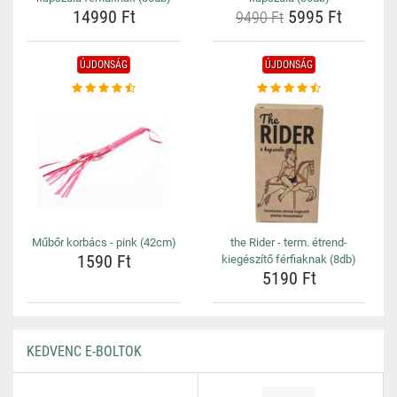
14990 Ft
5995 Ft
9490 Ft
ÚJDONSÁG
ÚJDONSÁG
Műbőr korbács - pink (42cm)
the Rider - term. étrend-
1590 Ft
kiegészítő férfiaknak (8db)
5190 Ft
KEDVENC E-BOLTOK