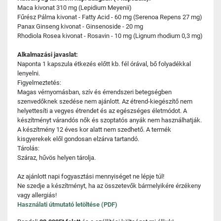
Maca kivonat 310 mg (Lepidium Meyenii)
Fűrész Pálma kivonat - Fatty Acid - 60 mg (Serenoa Repens 27 mg)
Panax Ginseng kivonat - Ginsenoside - 20 mg
Rhodiola Rosea kivonat - Rosavin - 10 mg (Lignum rhodium 0,3 mg)
Alkalmazási javaslat:
Naponta 1 kapszula étkezés előtt kb. fél órával, bő folyadékkal
lenyelni.
Figyelmeztetés:
Magas vérnyomásban, szív és érrendszeri betegségben
szenvedőknek szedése nem ajánlott. Az étrend-kiegészítő nem
helyettesíti a vegyes étrendet és az egészséges életmódot. A
készítményt várandós nők és szoptatós anyák nem használhatják.
A készítmény 12 éves kor alatt nem szedhető. A termék
kisgyerekek elől gondosan elzárva tartandó.
Tárolás:
Száraz, hűvös helyen tárolja.
Az ajánlott napi fogyasztási mennyiséget ne lépje túl!
Ne szedje a készítményt, ha az összetevők bármelyikére érzékeny
vagy allergiás!
Használati útmutató letöltése (PDF)