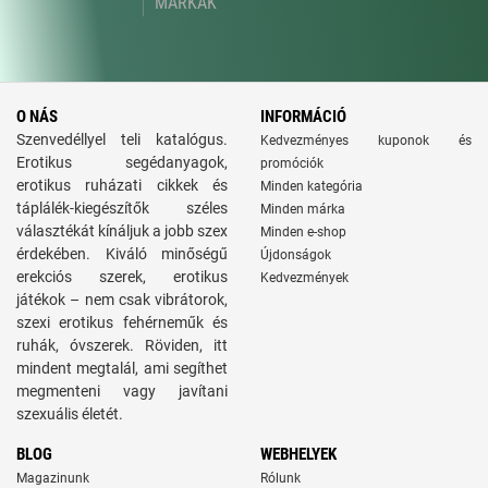
MÁRKÁK
O NÁS
INFORMÁCIÓ
Szenvedéllyel teli katalógus.
Kedvezményes kuponok és
Erotikus segédanyagok,
promóciók
erotikus ruházati cikkek és
Minden kategória
táplálék-kiegészítők széles
Minden márka
választékát kínáljuk a jobb szex
Minden e-shop
érdekében. Kiváló minőségű
Újdonságok
erekciós szerek, erotikus
Kedvezmények
játékok – nem csak vibrátorok,
szexi erotikus fehérneműk és
ruhák, óvszerek. Röviden, itt
mindent megtalál, ami segíthet
megmenteni vagy javítani
szexuális életét.
BLOG
WEBHELYEK
Magazinunk
Rólunk