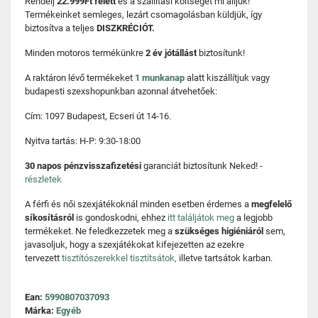
Rendelj
22.999Ft felett
és a szállítási költséget mi álljuk!
Termékeinket semleges, lezárt csomagolásban küldjük, így
biztosítva a teljes
DISZKRÉCIÓT.
Minden motoros termékünkre
2 év jótállást
biztosítunk!
A raktáron lévő termékeket
1 munkanap
alatt kiszállítjuk vagy
budapesti szexshopunkban azonnal átvehetőek:
Cím: 1097 Budapest, Ecseri út 14-16.
Nyitva tartás: H-P: 9:30-18:00
30 napos pénzvisszafizetési
garanciát biztosítunk Neked! -
részletek
A férfi és női szexjátékoknál minden esetben érdemes a
megfelelő
síkosításról
is gondoskodni, ehhez
itt találjátok meg
a legjobb
termékeket. Ne feledkezzetek meg a
szükséges higiéniáról
sem,
javasoljuk, hogy a szexjátékokat kifejezetten az ezekre
tervezett
tisztítószerekkel tisztítsátok,
illetve tartsátok karban.
Ean:
5990807037093
Márka:
Egyéb