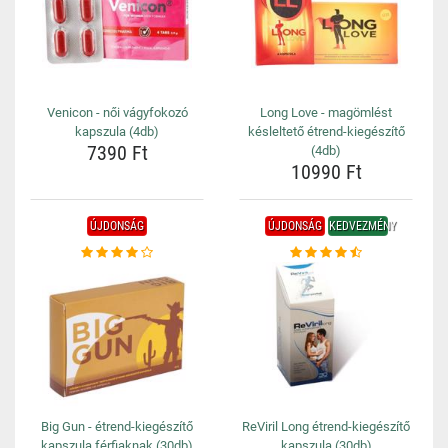
Venicon - női vágyfokozó
Long Love - magömlést
kapszula (4db)
késleltető étrend-kiegészítő
7390 Ft
(4db)
10990 Ft
ÚJDONSÁG
ÚJDONSÁG
KEDVEZMÉNY
Big Gun - étrend-kiegészítő
ReViril Long étrend-kiegészítő
kapszula férfiaknak (30db)
kapszula (30db)