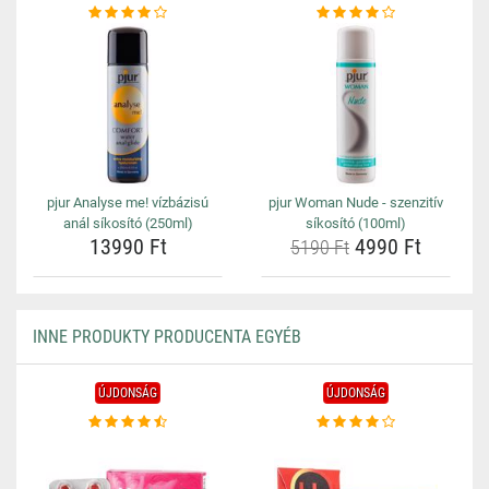
pjur Analyse me! vízbázisú
pjur Woman Nude - szenzitív
anál síkosító (250ml)
síkosító (100ml)
13990 Ft
4990 Ft
5190 Ft
INNE PRODUKTY PRODUCENTA EGYÉB
ÚJDONSÁG
ÚJDONSÁG