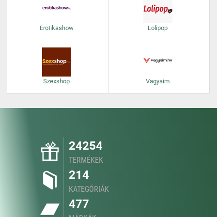
Erotikashow
Lolipop
Szexshop
Vagyaim
24254
TERMÉKEK
214
KATEGÓRIÁK
477