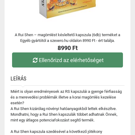
A Rui Shen – magömlést késleltető kapszula (6db) terméket a
Egyéb gyártótól a szexero.hu oldalon 8990 Ft - ért találja.
8990 Ft
Ellenőrizd az elérhetőséget
LEÍRÁS
Miért is olyan eredményesek az RS kapszulái a gyenge férfiasság
és a merevedési problémák illetve a korai magömlés kezelése
esetén?
A Rui Shen kizárólag növényi hatóanyagokból lettek elkészítve.
Mondhatni, hogy a Rui Shen kapszulák többet adhatnak Önnek,
mint egy átlagos potenciafokozást segítő termék.
A Rui Shen kapszula szedésével a következő jótékony