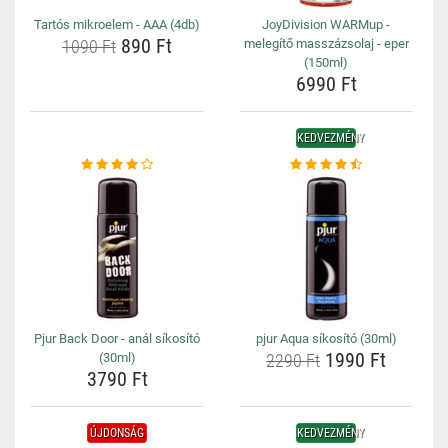
Tartós mikroelem - AAA (4db)
JoyDivision WARMup -
890 Ft
1090 Ft
melegítő masszázsolaj - eper
(150ml)
6990 Ft
KEDVEZMÉNY
Pjur Back Door - anál síkosító
pjur Aqua síkosító (30ml)
1990 Ft
(30ml)
2290 Ft
3790 Ft
ÚJDONSÁG
KEDVEZMÉNY