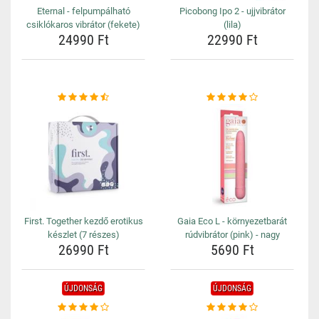
Eternal - felpumpálható
Picobong Ipo 2 - ujjvibrátor
csiklókaros vibrátor (fekete)
(lila)
24990 Ft
22990 Ft
First. Together kezdő erotikus
Gaia Eco L - környezetbarát
készlet (7 részes)
rúdvibrátor (pink) - nagy
26990 Ft
5690 Ft
ÚJDONSÁG
ÚJDONSÁG