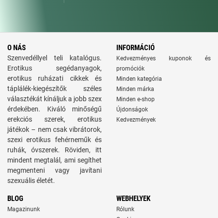
O NÁS
INFORMÁCIÓ
Szenvedéllyel teli katalógus.
Kedvezményes kuponok és
Erotikus segédanyagok,
promóciók
erotikus ruházati cikkek és
Minden kategória
táplálék-kiegészítők széles
Minden márka
választékát kínáljuk a jobb szex
Minden e-shop
érdekében. Kiváló minőségű
Újdonságok
erekciós szerek, erotikus
Kedvezmények
játékok – nem csak vibrátorok,
szexi erotikus fehérneműk és
ruhák, óvszerek. Röviden, itt
mindent megtalál, ami segíthet
megmenteni vagy javítani
szexuális életét.
BLOG
WEBHELYEK
Magazinunk
Rólunk