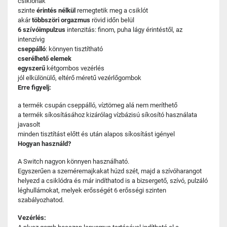
csiklónak
szinte
érintés nélkül
remegtetik meg a csiklót
akár
többszöri orgazmus
rövid időn belül
6 szívóimpulzus
intenzitás: finom, puha lágy érintéstől, az
intenzívig
cseppálló
: könnyen tisztítható
cserélhető elemek
egyszerű
kétgombos vezérlés
jól elkülönülő, eltérő méretű vezérlőgombok
Erre figyelj:
a termék csupán cseppálló, víztömeg alá nem meríthető
a termék síkosításához kizárólag vízbázisú síkosító használata
javasolt
minden tisztítást előtt és után alapos síkosítást igényel
Hogyan használd?
A Switch nagyon könnyen használható.
Egyszerűen a szeméremajkakat húzd szét, majd a szívóharangot
helyezd a csiklódra és már indíthatod is a bizsergető, szívó, pulzáló
léghullámokat, melyek erősségét 6 erősségi szinten
szabályozhatod.
Vezérlés: