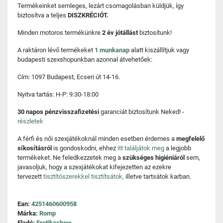
Termékeinket semleges, lezárt csomagolásban küldjük, így
biztosítva a teljes
DISZKRÉCIÓT.
Minden motoros termékünkre
2 év jótállást
biztosítunk!
A raktáron lévő termékeket
1 munkanap
alatt kiszállítjuk vagy
budapesti szexshopunkban azonnal átvehetőek:
Cím: 1097 Budapest, Ecseri út 14-16.
Nyitva tartás: H-P: 9:30-18:00
30 napos pénzvisszafizetési
garanciát biztosítunk Neked! -
részletek
A férfi és női szexjátékoknál minden esetben érdemes a
megfelelő
síkosításról
is gondoskodni, ehhez
itt találjátok meg
a legjobb
termékeket. Ne feledkezzetek meg a
szükséges higiéniáról
sem,
javasoljuk, hogy a szexjátékokat kifejezetten az ezekre
tervezett
tisztítószerekkel tisztítsátok,
illetve tartsátok karban.
Ean:
4251460600958
Márka:
Romp
Eladó:
Erotikashow