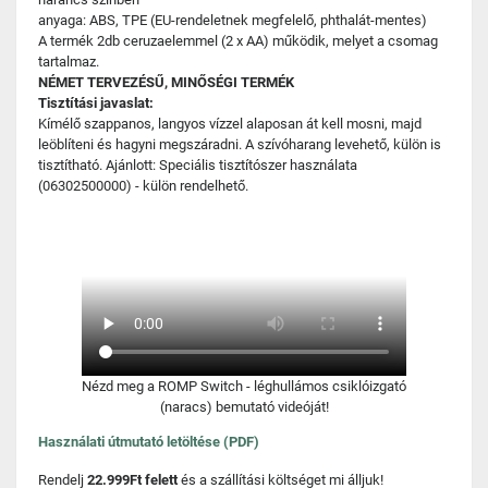
anyaga: ABS, TPE (EU-rendeletnek megfelelő, phthalát-mentes)​​​​
A termék 2db ceruzaelemmel (2 x AA) működik, melyet a csomag
tartalmaz.
NÉMET TERVEZÉSŰ, MINŐSÉGI TERMÉK
Tisztítási javaslat:
Kímélő szappanos, langyos vízzel alaposan át kell mosni, majd
leöblíteni és hagyni megszáradni. A szívóharang levehető, külön is
tisztítható. Ajánlott: Speciális tisztítószer használata
(06302500000) - külön rendelhető.
Nézd meg a ROMP Switch - léghullámos csiklóizgató
(naracs) bemutató videóját!
Használati útmutató letöltése (PDF)
Rendelj
22.999Ft felett
és a szállítási költséget mi álljuk!