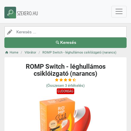
SZEXERO.HU
Keresés
Home
Vibrátor
ROMP Switch - léghullámos csiklóizgató (narancs)
ROMP Switch - léghullámos
csiklóizgató (narancs)
(Összesen
3
értékelés)
ÚJDONSÁG