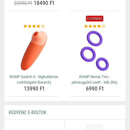
18490 Ft
20990 Ft
ÚJDONSÁG
ROMP Switch X - léghullámos
ROMP Remix Trio -
csiklóizgató (barack)
péniszgyűrű szett - 3db (lila)
13990 Ft
6990 Ft
KEDVENC E-BOLTOK