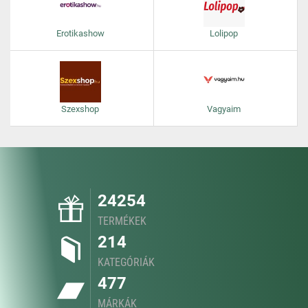
Erotikashow
Lolipop
Szexshop
Vagyaim
24254
TERMÉKEK
214
KATEGÓRIÁK
477
MÁRKÁK