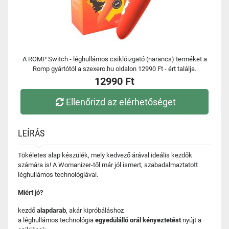
A ROMP Switch - léghullámos csiklóizgató (narancs) terméket a
Romp gyártótól a szexero.hu oldalon 12990 Ft - ért találja.
12990 Ft
Ellenőrizd az elérhetőséget
LEÍRÁS
Tökéletes alap készülék, mely kedvező árával ideális kezdők
számára is! A Womanizer-től már jól ismert, szabadalmaztatott
léghullámos technológiával.
Miért jó?
kezdő
alapdarab
, akár kipróbáláshoz
a léghullámos technológia
egyedülálló orál kényeztetést
nyújt a