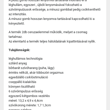
A plusz gomb hosszan lenyomva tartásával indítható el a
léghullám, egyszeri , újbóli lenyomásával fokozható a
szívóimpulzusok erőssége, a mínusz gombbal pedig csökkenthető
az intenzitás.
A mínusz gomb hosszan lenyomva tartásával kapcsolható ki a
kényeztető.
A termék 2db ceruzaelemmel működik, melyet a csomag
tartalmaz.
Az elemtartó a termék teljes hátoldalának kipattintásával nyílik.
Tulajdonságok:
léghullámos technológia
szilárd anyag
bőrbarát szívóharang (puha, lágy)
érintés nélküli, akár többszöri orgazmus
egyedülálló csiklóstimuláció
cseppálló kialakítás
könnyen tisztítható
6 szívóimpulzus erősség
egyszerű kétgombos vezérlés
méret: 13,2 x 4,9 x 4,4cm
szívókorong mérete: 1,7 1,3cm
narancs színben